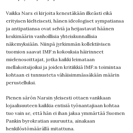
Vaikka Nars ei kirjoita kenestäkään ilkeästi eikä
erityisen kielteisesti, hänen ideologiset sympatiansa
ja antipatiansa ovat selviä ja heijastavat häänen
keskimäärin vanhoillisia yhteiskunnallisia
näkemyksiään. Niinpä jyrkimmän kollektiivisen
tuomion saavat IMF:n kokouksia häirinneet
mielenosoittajat, jotka kaikki leimataan
mellakoitsijoiksi ja joiden kritiikkiä IMF:n toimintaa
kohtaan ei tunnusteta vähäisimmässäkään määrin
perustelluksi.
Pienen särön Narsin yleisesti ottaen vankkaan
lojaalisuuteen kaikkia entisiä työnantajiaan kohtaa
tuo vain se, että hän ei ihan jaksa ymmärtää Suomen
Pankin byrokratian suuruutta, ainakaan
henkilöstömäärällä mitattuna.