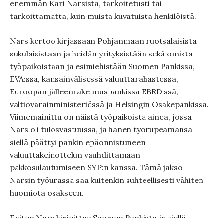
enemmän Kari Narsista, tarkoitetusti tai
tarkoittamatta, kuin muista kuvatuista henkilöistä.
Nars kertoo kirjassaan Pohjanmaan ruotsalaisista
sukulaisistaan ja heidän yrityksistään sekä omista
työpaikoistaan ja esimiehistään Suomen Pankissa,
EVA:ssa, kansainvälisessä valuuttarahastossa,
Euroopan jälleenrakennuspankissa EBRD:ssä,
valtiovarainministeriössä ja Helsingin Osakepankissa.
Viimemainittu on näistä työpaikoista ainoa, jossa
Nars oli tulosvastuussa, ja hänen työrupeamansa
siellä päättyi pankin epäonnistuneen
valuuttakeinottelun vauhdittamaan
pakkosulautumiseen SYP:n kanssa. Tämä jakso
Narsin työurassa saa kuitenkin suhteellisesti vähiten
huomiota osakseen.
Eniten Nars kirjoittaa Suomen Pankista ja siellä