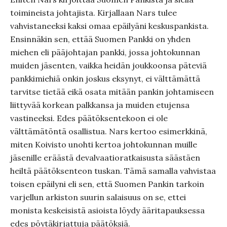
toimineista johtajista. Kirjallaan Nars tulee
vahvistaneeksi kaksi omaa epäilyäni keskuspankista.
Ensinnäkin sen, ettää Suomen Pankki on yhden
miehen eli pääjohtajan pankki, jossa johtokunnan
muiden jäsenten, vaikka heidän joukkoonsa päteviä
pankkimiehiä onkin joskus eksynyt, ei välttämättä
tarvitse tietää eikä osata mitään pankin johtamiseen
liittyvää korkean palkkansa ja muiden etujensa
vastineeksi. Edes päätöksentekoon ei ole
välttämätöntä osallistua. Nars kertoo esimerkkinä,
miten Koivisto unohti kertoa johtokunnan muille
jäsenille eräästä devalvaatioratkaisusta säästäen
heiltä päätöksenteon tuskan. Tämä samalla vahvistaa
toisen epäilyni eli sen, että Suomen Pankin tarkoin
varjellun arkiston suurin salaisuus on se, ettei
monista keskeisistä asioista löydy ääritapauksessa
edes pöytäkirjattuja päätöksiä.