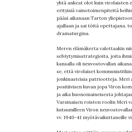
yhtä ankeat olot kuin virolaisten
erityisiä vainotoimenpiteitä heihi
pääsi aikanaan Tarton yliopistoon 
ajallaan ja sai töitä opettajana, t
dramaturgina.
Meren elämäkerta valottaakin niis
selviytymisstrategioita, joita ihmi
kansalla oli neuvostovallan aikana
se, että virolaiset kommunistitkin 
jonkinasteisia patriootteja. Meri 
positiivisen kuvan jopa Viron kom
ja aika huonomaineisesta johtaja
Varsinaisen roiston roolin Meri va
kutsumilleen Viron neuvostovalla
vv. 1940-41 myötävaikuttaneille vir