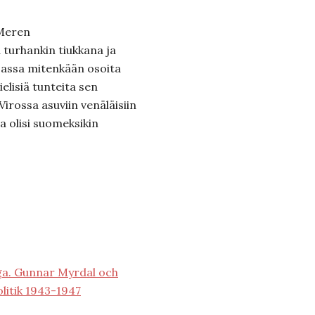
 Meren
 turhankin tiukkana ja
rjassa mitenkään osoita
elisiä tunteita sen
irossa asuviin venäläisiin
ja olisi suomeksikin
ga. Gunnar Myrdal och
litik 1943-1947