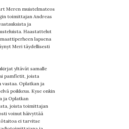
nart Meren muistelmateos
gin toimittajan Andreas
vastauksista ja
usteluista. Haastattelut
plomaattiperheen lapsena
ynyt Meri täydellisesti
kirjat yltävät samalle
i pamfletit, joista
n vastaa. Oplatkan ja
elvä poikkeus. Kyse onkin
a ja Oplatkan
sta, joista toimittajan
osti voinut häivyttää
taitoa ei tarvitse
adiotoimittajana ja