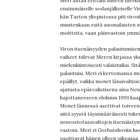
Meri antaa erittäin suuren merk
ensimmäiselle sodanjälkeiselle Viro
hän Tarton yliopistossa piti viron
muutenkaan esitä suomalaisten 
moitteita, vaan päinvastoin ymmär
Viron itsenäisyyden palautumisen
vaiheet tulevat Meren kirjassa yks
mielenkiintoisesti valaistuiksi. Sitä
palautuisi, Meri ei kertomansa m
epäillyt, vaikka monet länsivaltioi
ajatusta epärealistisena aina Neu
hajottaneeseen elokuun 1991 kaa
Monet lännessä asettivat toiveen
siitä syystä täysimääräisesti tuke
neuvostotasavaltojen itsenäistym
vastoin. Meri ei Gorbatshoviin lu
osoittavat hänen olleen oikeassa.