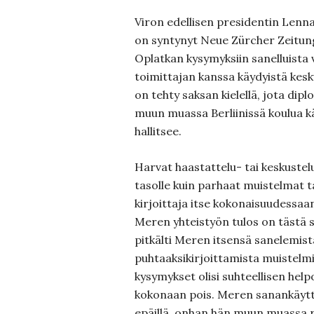
Viron edellisen presidentin Len
on syntynyt Neue Zürcher Zeitun
Oplatkan kysymyksiin sanelluista 
toimittajan kanssa käydyistä kesk
on tehty saksan kielellä, jota di
muun muassa Berliinissä koulua kä
hallitsee.
Harvat haastattelu- tai keskustelu
tasolle kuin parhaat muistelmat ta
kirjoittaja itse kokonaisuudessaa
Meren yhteistyön tulos on tästä s
pitkälti Meren itsensä sanelemist
puhtaaksikirjoittamista muistelmi
kysymykset olisi suhteellisen help
kokonaan pois. Meren sanankäyttö
epäillä, onhan hän muun muassa r