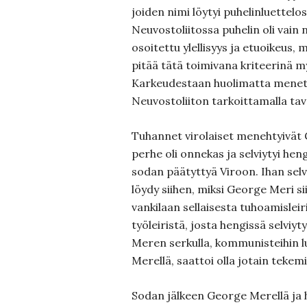
joiden nimi löytyi puhelinluettelo
Neuvostoliitossa puhelin oli vain 
osoitettu ylellisyys ja etuoikeus, 
pitää tätä toimivana kriteerinä m
Karkeudestaan huolimatta menet
Neuvostoliiton tarkoittamalla tava
Tuhannet virolaiset menehtyivä
perhe oli onnekas ja selviytyi he
sodan päätyttyä Viroon. Ihan selv
löydy siihen, miksi George Meri s
vankilaan sellaisesta tuhoamisleir
työleiristä, josta hengissä selviyt
Meren serkulla, kommunisteihin l
Merellä, saattoi olla jotain teke
Sodan jälkeen George Merellä ja 