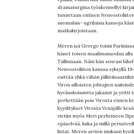
dramaturgina työskennellyt kirjai
tunnetaan entisen Neuvostoliiton 
suomalais- ugrilaisia kansoja käsi
matkakirjoistaan.
Meren isä George toimi Pariisissa
hänet toisen maailmansodan alla k
Tallinnaan. Näin hän seurasi lähe
Neuvostoliiton kanssa syksyllä 19
esittää ehkä vähän jälkiviisaasti
Viron silloisten johtajien naiiviu
hyväuskoisuutta jakanut ja yritti 
perhettään pois Virosta ennen ke
kyyditykset Virosta Venäjälle kesä
vietiin myös Meri perheineen Sipe
epäselvää, kuka ja millä perusteell
listat. Meren arvion mukaan kyydit