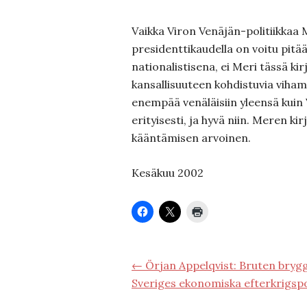
Vaikka Viron Venäjän-politiikkaa
presidenttikaudella on voitu pitää
nationalistisena, ei Meri tässä ki
kansallisuuteen kohdistuvia vihami
enempää venäläisiin yleensä kuin V
erityisesti, ja hyvä niin. Meren kir
kääntämisen arvoinen.
Kesäkuu 2002
← Örjan Appelqvist: Bruten bryg
Sveriges ekonomiska efterkrigspo