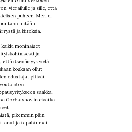
ityksen Urho Kekkosen
n-vierailulle ja sille, että
kielisen puheen. Meri ei
suuntaan mitään
rystä ja kiitoksia.
 kaikki moninaiset
ityiskohtaisesti ja
, että itsenäisyys vielä
ukaan koskaan ollut
den edustajat pitivät
vostoliiton
ppausyritykseen saakka.
sa Gorbatshoviin eivätkä
neet
istä, pikemmin päin
ottanut ja tapahtumat