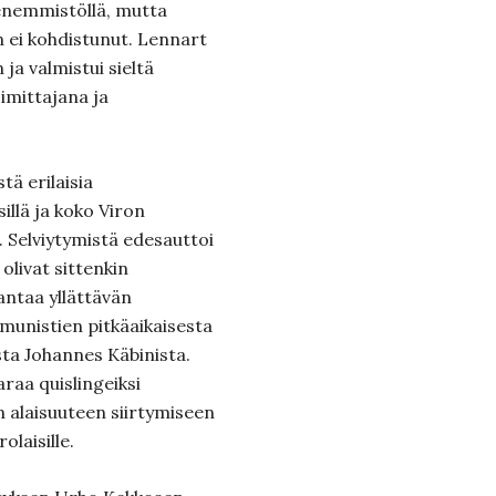
 enemmistöllä, mutta
n ei kohdistunut. Lennart
ja valmistui sieltä
oimittajana ja
tä erilaisia
sillä ja koko Viron
. Selviytymistä edesauttoi
olivat sittenkin
antaa yllättävän
munistien pitkäaikaisesta
sta Johannes Käbinista.
raa quislingeiksi
n alaisuuteen siirtymiseen
olaisille.