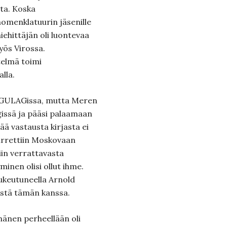
sta. Koska
nomenklatuurin jäsenille
miehittäjän oli luontevaa
yös Virossa.
elmä toimi
lla.
t GULAGissa, mutta Meren
ngissä ja pääsi palaamaan
ää vastausta kirjasta ei
iirrettiin Moskovaan
iin verrattavasta
yminen olisi ollut ihme.
ukeutuneella Arnold
mistä tämän kanssa.
hänen perheellään oli