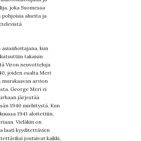
lija, joka Suomessa
pohjoisia alueita ja
ttelevistä
 asianhoitajana, kun
utsuttiin takaisin
ltä Viron neuvotteluja
40, joiden osalta Meri
kin murskaavan arvion
desta. George Meri ei
turhaan järjestää
sän 1940 miehitystä. Kun
kuussa 1941 aloitettiin,
riaan. Vieläkin on
a laati kyyditettävien
ettäviksi joutuivat kaikki,