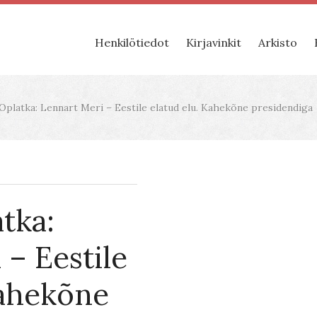
Henkilötiedot
Kirjavinkit
Arkisto
platka: Lennart Meri – Eestile elatud elu. Kahekõne presidendiga
tka:
 – Eestile
Kahekõne