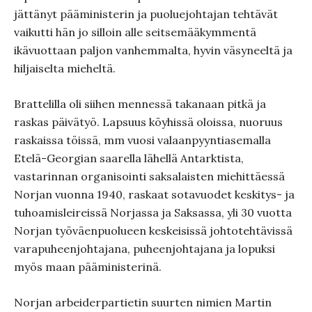
jättänyt pääministerin ja puoluejohtajan tehtävät
vaikutti hän jo silloin alle seitsemääkymmentä
ikävuottaan paljon vanhemmalta, hyvin väsyneeltä ja
hiljaiselta mieheltä.
Brattelilla oli siihen mennessä takanaan pitkä ja
raskas päivätyö. Lapsuus köyhissä oloissa, nuoruus
raskaissa töissä, mm vuosi valaanpyyntiasemalla
Etelä-Georgian saarella lähellä Antarktista,
vastarinnan organisointi saksalaisten miehittäessä
Norjan vuonna 1940, raskaat sotavuodet keskitys- ja
tuhoamisleireissä Norjassa ja Saksassa, yli 30 vuotta
Norjan työväenpuolueen keskeisissä johtotehtävissä
varapuheenjohtajana, puheenjohtajana ja lopuksi
myös maan pääministerinä.
Norjan arbeiderpartietin suurten nimien Martin