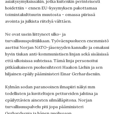
asiakysymyksissäkin, jotka kuitenkin perinteisesti
hoidettiin – ennen EU-kysymyksen pakottamaa
toimintakulttuurin muutosta – omassa piirissä
avointa ja julkista riitelyä välttäen.
Ne ovat usein liittyneet ulko- ja
turvallisuuspolitiikkaan. Työväenpuolueen enemmistö
asettui Norjan NATO-jäsenyyden kannalle ja omaksui
hyvin tiukan anti-kommunistisen linjan sekä sisäisissä
että ulkoisissa suhteissa. Tämä linja personoitui
pitkäaikaiseen puoluesihteeri Haakon Liehin ja sen
hiljainen epäily pääministeri Einar Gerhardseniin.
Kylmän sodan paranooinen ilmapiiri näkyi mm
todellisten ja kuviteltujen pettureiden jahtina ja
epäilyttävien ainesten silmälläpitona. Norjan
turvallisuuspalvelu piti jopa pääministeri
Gerhardsenia ja hänen puolisoaan