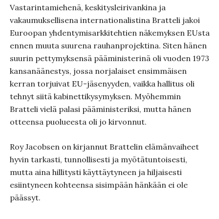
Vastarintamiehenä, keskitysleirivankina ja
vakaumuksellisena internationalistina Bratteli jakoi
Euroopan yhdentymisarkkitehtien näkemyksen EUsta
ennen muuta suurena rauhanprojektina. Siten hänen
suurin pettymyksensä pääministerinä oli vuoden 1973
kansanäänestys, jossa norjalaiset ensimmäisen
kerran torjuivat EU-jäsenyyden, vaikka hallitus oli
tehnyt siitä kabinettikysymyksen. Myöhemmin
Bratteli vielä palasi pääministeriksi, mutta hänen
otteensa puolueesta oli jo kirvonnut.
Roy Jacobsen on kirjannut Brattelin elämänvaiheet
hyvin tarkasti, tunnollisesti ja myötätuntoisesti,
mutta aina hillitysti käyttäytyneen ja hiljaisesti
esiintyneen kohteensa sisimpään hänkään ei ole
päässyt.