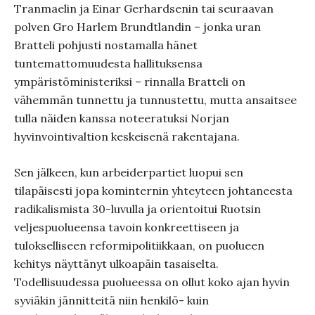
Tranmaelin ja Einar Gerhardsenin tai seuraavan
polven Gro Harlem Brundtlandin – jonka uran
Bratteli pohjusti nostamalla hänet
tuntemattomuudesta hallituksensa
ympäristöministeriksi – rinnalla Bratteli on
vähemmän tunnettu ja tunnustettu, mutta ansaitsee
tulla näiden kanssa noteeratuksi Norjan
hyvinvointivaltion keskeisenä rakentajana.
Sen jälkeen, kun arbeiderpartiet luopui sen
tilapäisesti jopa kominternin yhteyteen johtaneesta
radikalismista 30-luvulla ja orientoitui Ruotsin
veljespuolueensa tavoin konkreettiseen ja
tulokselliseen reformipolitiikkaan, on puolueen
kehitys näyttänyt ulkoapäin tasaiselta.
Todellisuudessa puolueessa on ollut koko ajan hyvin
syviäkin jännitteitä niin henkilö- kuin