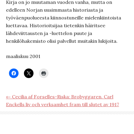
Kirja on jo muutaman vuoden vanha, mutta on
edelleen Norjan uusimmasta historiasta ja
työväenpuolueesta kiinnostuneille mielenkiintoista
luettavaa. Historioitsijaa tietenkin häiritsee
lähdeviittausten ja -luettelon puute ja
henkilöhakemisto olisi palvellut muitakin lukijoita.
maaliskuu 2001
← Cecilia af Forselles-Riska: Brobyggaren. Carl
Enckells liv och verksamhet fram till slutet av 1917