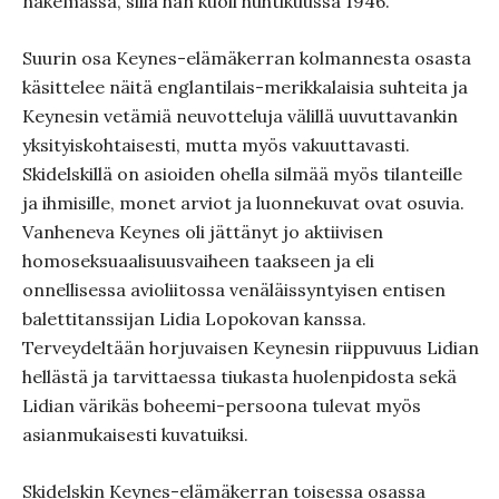
näkemässä, sillä hän kuoli huhtikuussa 1946.
Suurin osa Keynes-elämäkerran kolmannesta osasta
käsittelee näitä englantilais-merikkalaisia suhteita ja
Keynesin vetämiä neuvotteluja välillä uuvuttavankin
yksityiskohtaisesti, mutta myös vakuuttavasti.
Skidelskillä on asioiden ohella silmää myös tilanteille
ja ihmisille, monet arviot ja luonnekuvat ovat osuvia.
Vanheneva Keynes oli jättänyt jo aktiivisen
homoseksuaalisuusvaiheen taakseen ja eli
onnellisessa avioliitossa venäläissyntyisen entisen
balettitanssijan Lidia Lopokovan kanssa.
Terveydeltään horjuvaisen Keynesin riippuvuus Lidian
hellästä ja tarvittaessa tiukasta huolenpidosta sekä
Lidian värikäs boheemi-persoona tulevat myös
asianmukaisesti kuvatuiksi.
Skidelskin Keynes-elämäkerran toisessa osassa