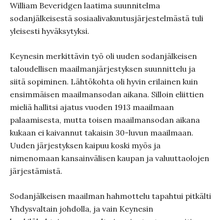
William Beveridgen laatima suunnitelma
sodanjälkeisestä sosiaalivakuutusjärjestelmästä tuli
yleisesti hyväksytyksi.
Keynesin merkittävin työ oli uuden sodanjälkeisen
taloudellisen maailmanjärjestyksen suunnittelu ja
siitä sopiminen. Lähtökohta oli hyvin erilainen kuin
ensimmäisen maailmansodan aikana. Silloin eliittien
mieliä hallitsi ajatus vuoden 1913 maailmaan
palaamisesta, mutta toisen maailmansodan aikana
kukaan ei kaivannut takaisin 30-luvun maailmaan.
Uuden järjestyksen kaipuu koski myös ja
nimenomaan kansainvälisen kaupan ja valuuttaolojen
järjestämistä.
Sodanjälkeisen maailman hahmottelu tapahtui pitkälti
Yhdysvaltain johdolla, ja vain Keynesin