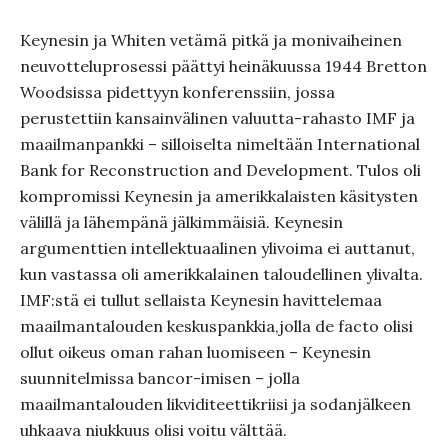
Keynesin ja Whiten vetämä pitkä ja monivaiheinen
neuvotteluprosessi päättyi heinäkuussa 1944 Bretton
Woodsissa pidettyyn konferenssiin, jossa
perustettiin kansainvälinen valuutta-rahasto IMF ja
maailmanpankki – silloiselta nimeltään International
Bank for Reconstruction and Development. Tulos oli
kompromissi Keynesin ja amerikkalaisten käsitysten
välillä ja lähempänä jälkimmäisiä. Keynesin
argumenttien intellektuaalinen ylivoima ei auttanut,
kun vastassa oli amerikkalainen taloudellinen ylivalta.
IMF:stä ei tullut sellaista Keynesin havittelemaa
maailmantalouden keskuspankkia,jolla de facto olisi
ollut oikeus oman rahan luomiseen – Keynesin
suunnitelmissa bancor-imisen – jolla
maailmantalouden likviditeettikriisi ja sodanjälkeen
uhkaava niukkuus olisi voitu välttää.