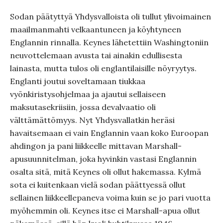
Sodan päätyttyä Yhdysvalloista oli tullut ylivoimainen
maailmanmahti velkaantuneen ja köyhtyneen
Englannin rinnalla. Keynes lähetettiin Washingtoniin
neuvottelemaan avusta tai ainakin edullisesta
lainasta, mutta tulos oli englantilaisille nöyryytys.
Englanti joutui soveltamaan tiukkaa
vyönkiristysohjelmaa ja ajautui sellaiseen
maksutasekriisiin, jossa devalvaatio oli
välttämättömyys. Nyt Yhdysvallatkin heräsi
havaitsemaan ei vain Englannin vaan koko Euroopan
ahdingon ja pani liikkeelle mittavan Marshall-
apusuunnitelman, joka hyvinkin vastasi Englannin
osalta sitä, mitä Keynes oli ollut hakemassa. Kylmä
sota ei kuitenkaan vielä sodan päättyessä ollut
sellainen liikkeellepaneva voima kuin se jo pari vuotta
myöhemmin oli. Keynes itse ei Marshall-apua ollut