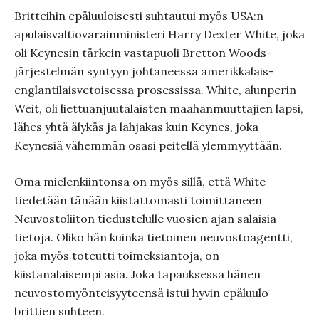
Britteihin epäluuloisesti suhtautui myös USA:n
apulaisvaltiovarainministeri Harry Dexter White, joka
oli Keynesin tärkein vastapuoli Bretton Woods-
järjestelmän syntyyn johtaneessa amerikkalais-
englantilaisvetoisessa prosessissa. White, alunperin
Weit, oli liettuanjuutalaisten maahanmuuttajien lapsi,
lähes yhtä älykäs ja lahjakas kuin Keynes, joka
Keynesiä vähemmän osasi peitellä ylemmyyttään.
Oma mielenkiintonsa on myös sillä, että White
tiedetään tänään kiistattomasti toimittaneen
Neuvostoliiton tiedustelulle vuosien ajan salaisia
tietoja. Oliko hän kuinka tietoinen neuvostoagentti,
joka myös toteutti toimeksiantoja, on
kiistanalaisempi asia. Joka tapauksessa hänen
neuvostomyönteisyyteensä istui hyvin epäluulo
brittien suhteen.