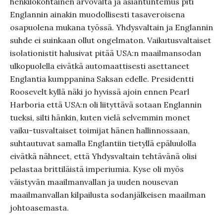
henkilökohtainen arvovalta ja asiantuntemus piti
Englannin ainakin muodollisesti tasaveroisena
osapuolena mukana työssä. Yhdysvaltain ja Englannin
suhde ei suinkaan ollut ongelmaton. Vaikutusvaltaiset
isolationistit halusivat pitää USA:n maailmansodan
ulkopuolella eivätkä automaattisesti asettaneet
Englantia kumppanina Saksan edelle. Presidentti
Roosevelt kyllä näki jo hyvissä ajoin ennen Pearl
Harboria että USA:n oli liityttävä sotaan Englannin
tueksi, silti hänkin, kuten vielä selvemmin monet
vaiku-tusvaltaiset toimijat hänen hallinnossaan,
suhtautuvat samalla Englantiin tietyllä epäluulolla
eivätkä nähneet, että Yhdysvaltain tehtävänä olisi
pelastaa brittiläistä imperiumia. Kyse oli myös
väistyvän maailmanvallan ja uuden nousevan
maailmanvallan kilpailusta sodanjälkeisen maailman
johtoasemasta.