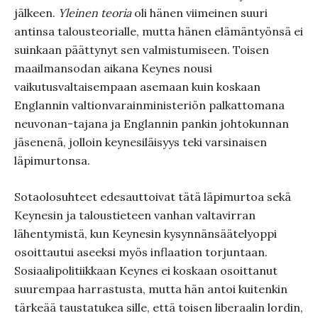
jälkeen.
Yleinen teoria
oli hänen viimeinen suuri
antinsa talousteorialle, mutta hänen elämäntyönsä ei
suinkaan päättynyt sen valmistumiseen. Toisen
maailmansodan aikana Keynes nousi
vaikutusvaltaisempaan asemaan kuin koskaan
Englannin valtionvarainministeriön palkattomana
neuvonan-tajana ja Englannin pankin johtokunnan
jäsenenä, jolloin keynesiläisyys teki varsinaisen
läpimurtonsa.
Sotaolosuhteet edesauttoivat tätä läpimurtoa sekä
Keynesin ja taloustieteen vanhan valtavirran
lähentymistä, kun Keynesin kysynnänsäätelyoppi
osoittautui aseeksi myös inflaation torjuntaan.
Sosiaalipolitiikkaan Keynes ei koskaan osoittanut
suurempaa harrastusta, mutta hän antoi kuitenkin
tärkeää taustatukea sille, että toisen liberaalin lordin,