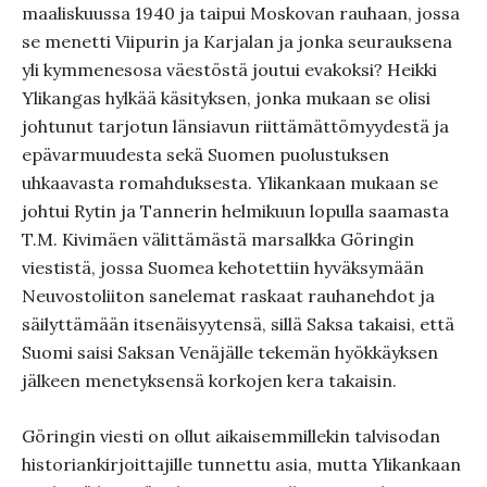
maaliskuussa 1940 ja taipui Moskovan rauhaan, jossa
se menetti Viipurin ja Karjalan ja jonka seurauksena
yli kymmenesosa väestöstä joutui evakoksi? Heikki
Ylikangas hylkää käsityksen, jonka mukaan se olisi
johtunut tarjotun länsiavun riittämättömyydestä ja
epävarmuudesta sekä Suomen puolustuksen
uhkaavasta romahduksesta. Ylikankaan mukaan se
johtui Rytin ja Tannerin helmikuun lopulla saamasta
T.M. Kivimäen välittämästä marsalkka Göringin
viestistä, jossa Suomea kehotettiin hyväksymään
Neuvostoliiton sanelemat raskaat rauhanehdot ja
säilyttämään itsenäisyytensä, sillä Saksa takaisi, että
Suomi saisi Saksan Venäjälle tekemän hyökkäyksen
jälkeen menetyksensä korkojen kera takaisin.
Göringin viesti on ollut aikaisemmillekin talvisodan
historiankirjoittajille tunnettu asia, mutta Ylikankaan