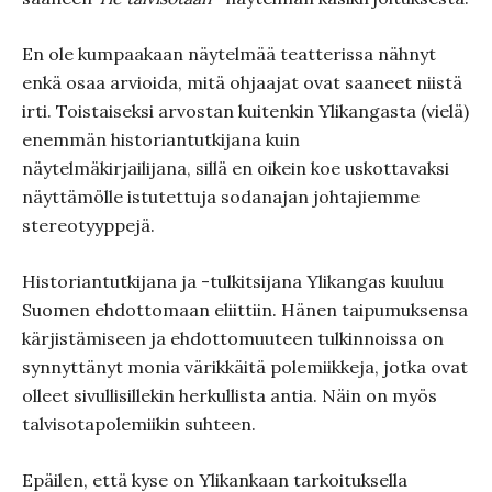
En ole kumpaakaan näytelmää teatterissa nähnyt
enkä osaa arvioida, mitä ohjaajat ovat saaneet niistä
irti. Toistaiseksi arvostan kuitenkin Ylikangasta (vielä)
enemmän historiantutkijana kuin
näytelmäkirjailijana, sillä en oikein koe uskottavaksi
näyttämölle istutettuja sodanajan johtajiemme
stereotyyppejä.
Historiantutkijana ja -tulkitsijana Ylikangas kuuluu
Suomen ehdottomaan eliittiin. Hänen taipumuksensa
kärjistämiseen ja ehdottomuuteen tulkinnoissa on
synnyttänyt monia värikkäitä polemiikkeja, jotka ovat
olleet sivullisillekin herkullista antia. Näin on myös
talvisotapolemiikin suhteen.
Epäilen, että kyse on Ylikankaan tarkoituksella