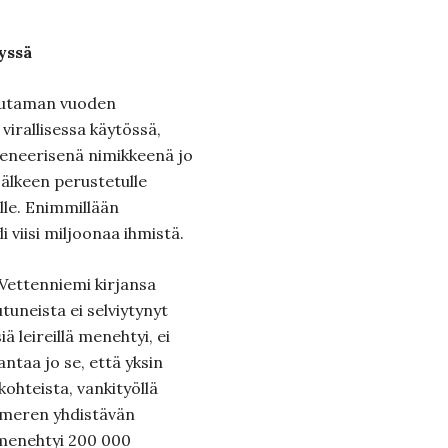
yssä
uutaman vuoden
 virallisessa käytössä,
geneerisenä nimikkeenä jo
älkeen perustetulle
lle. Enimmillään
i viisi miljoonaa ihmistä.
 Vettenniemi kirjansa
tuneista ei selviytynyt
ä leireillä menehtyi, ei
antaa jo se, että yksin
hteista, vankityöllä
ämeren yhdistävän
 menehtyi 200 000