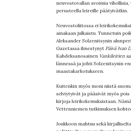
neuvostovallan avoimia vihollisia, 
perusteella leireille päätyivätkin.
Neuvostoliitossa ei leirikokemuksis
ainakaan julkaistu. Tunnetuin poi
Aleksander Solzenitsynin alunper
Gazetassa ilmestynyt
Päivä Ivan 
Kahdeksanosainen
Vankileirien sa
lännessä ja johti Solzenitsynin ens
maastakarkotukseen.
Kuitenkin myös moni niistä suomala
selviytyivät ja pääsivät myös pois
kirjoja leirikokemuksistaan. Nämä
Vettenniemen tutkimuksen kohte
Joukkoon mahtuu sekä kirjalliselt