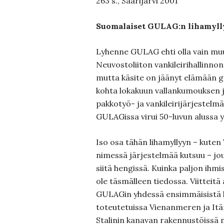
263 s., Saarijärvi 2001
Suomalaiset GULAG:n lihamyll
Lyhenne GULAG ehti olla vain m
Neuvostoliiton vankileirihallinnon
mutta käsite on jäänyt elämään 
kohta lokakuun vallankumouksen j
pakkotyö- ja vankileirijärjestelmä
GULAGissa virui 50-luvun alussa yl
Iso osa tähän lihamyllyyn – kuten
nimessä järjestelmää kutsuu – jou
siitä hengissä. Kuinka paljon ihmisi
ole täsmälleen tiedossa. Viitteitä 
GULAGin yhdessä ensimmäisistä ko
toteutetuissa Vienanmeren ja It
Stalinin kanavan rakennustöissä