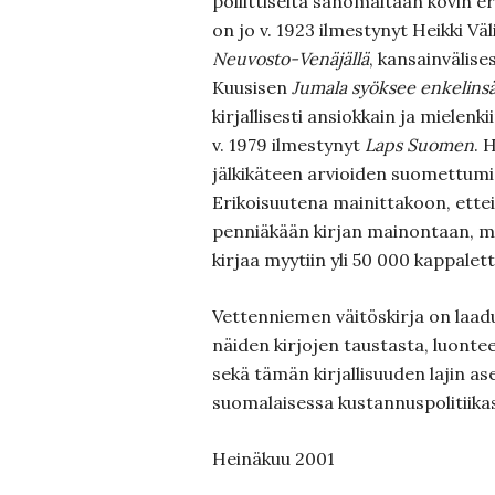
poliittiselta sanomaltaan kovin eri
on jo v. 1923 ilmestynyt Heikki V
Neuvosto-Venäjällä
, kansainvälise
Kuusisen
Jumala syöksee enkelins
kirjallisesti ansiokkain ja mielen
v. 1979 ilmestynyt
Laps Suomen
. 
jälkikäteen arvioiden suomettum
Erikoisuutena mainittakoon, ettei
penniäkään kirjan mainontaan, m
kirjaa myytiin yli 50 000 kappalett
Vettenniemen väitöskirja on laaduk
näiden kirjojen taustasta, luonte
sekä tämän kirjallisuuden lajin a
suomalaisessa kustannuspolitiikas
Heinäkuu 2001