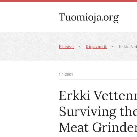
Tuomioja.org
Etusivu
Kirjavinkit
Erkki Vet
1.1.2001
Erkki Vetten
Surviving th
Meat Grinder