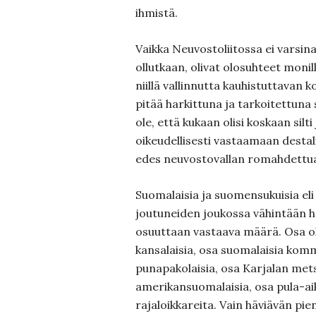
ihmistä.
Vaikka Neuvostoliitossa ei varsina
ollutkaan, olivat olosuhteet monilla
niillä vallinnutta kauhistuttavan k
pitää harkittuna ja tarkoitettuna
ole, että kukaan olisi koskaan silt
oikeudellisesti vastaamaan destali
edes neuvostovallan romahdettu
Suomalaisia ja suomensukuisia eli 
joutuneiden joukossa vähintään h
osuuttaan vastaava määrä. Osa ol
kansalaisia, osa suomalaisia komm
punapakolaisia, osa Karjalan met
amerikansuomalaisia, osa pula-a
rajaloikkareita. Vain häviävän pien