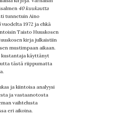
laisia kirjoja. Varhaisin
älisalmen
40 kuukautta
sti tunnetuin Aino
ä
vuodelta 1972 ja ehkä
kiintoisin Taisto Huuskosen
Huuskosen kirja julkaistiin
isen mustimpaan aikaan.
 kustantaja käyttänyt
utta tästä riippumatta
a.
as ja kiintoisa analyysi
esta ja vastaanotosta
seman vaihtelusta
sa eri aikoina.