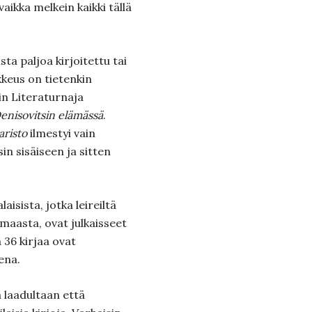
vaikka melkein kaikki tällä
ta paljoa kirjoitettu tai
kkeus on tietenkin
in Literaturnaja
Denisovitsin elämässä
.
aristo
ilmestyi vain
in sisäiseen ja sitten
isista, jotka leireiltä
 maasta, ovat julkaisseet
 36 kirjaa ovat
ena.
a laadultaan että