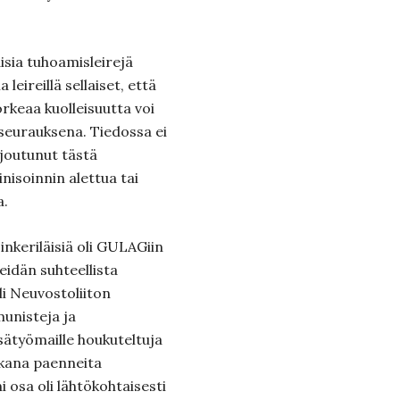
isia tuhoamisleirejä
 leireillä sellaiset, että
orkeaa kuolleisuutta voi
 seurauksena. Tiedossa ei
i joutunut tästä
nisoinnin alettua tai
a.
inkeriläisiä oli GULAGiin
eidän suhteellista
i Neuvostoliiton
unisteja ja
sätyömaille houkuteltuja
ikana paenneita
i osa oli lähtökohtaisesti