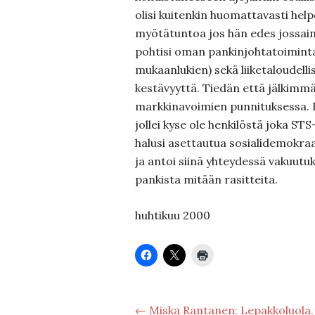
olisi kuitenkin huomattavasti hel
myötätuntoa jos hän edes jossain
pohtisi oman pankinjohtatoimint
mukaanlukien) sekä liiketaloudelli
kestävyyttä. Tiedän että jälkimm
markkinavoimien punnituksessa. En
jollei kyse ole henkilöstä joka STS
halusi asettautua sosialidemokra
ja antoi siinä yhteydessä vakuutuk
pankista mitään rasitteita.
huhtikuu 2000
← Miska Rantanen: Lepakkoluola.