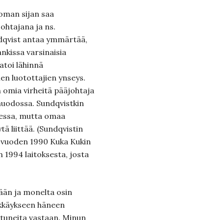
oman sijan saa
ohtajana ja ns.
dqvist antaa ymmärtää,
kissa varsinaisia
aatoi lähinnä
len luotottajien ynseys.
n omia virheitä pääjohtaja
 muodossa. Sundqvistkin
ksessa, mutta omaa
ä liittää. (Sundqvistin
ä vuoden 1990 Kuka Kukin
1994 laitoksesta, josta
ään ja monelta osin
kkäykseen häneen
stuneita vastaan. Minun