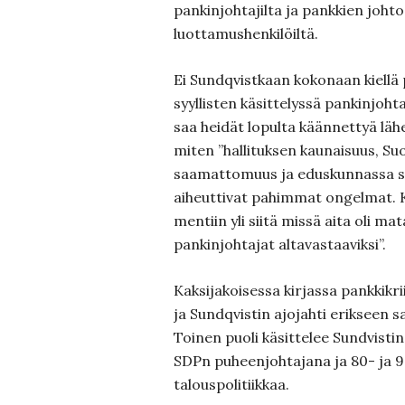
pankinjohtajilta ja pankkien johto
luottamushenkilöiltä.
Ei Sundqvistkaan kokonaan kiellä p
syyllisten käsittelyssä pankinjoh
saa heidät lopulta käännettyä lähe
miten ”hallituksen kaunaisuus, S
saamattomuus ja eduskunnassa sy
aiheuttivat pahimmat ongelmat. Kun
mentiin yli siitä missä aita oli mat
pankinjohtajat altavastaaviksi”.
Kaksijakoisessa kirjassa pankkikrii
ja Sundqvistin ajojahti erikseen
Toinen puoli käsittelee Sundvistin
SDPn puheenjohtajana ja 80- ja 90
talouspolitiikkaa.