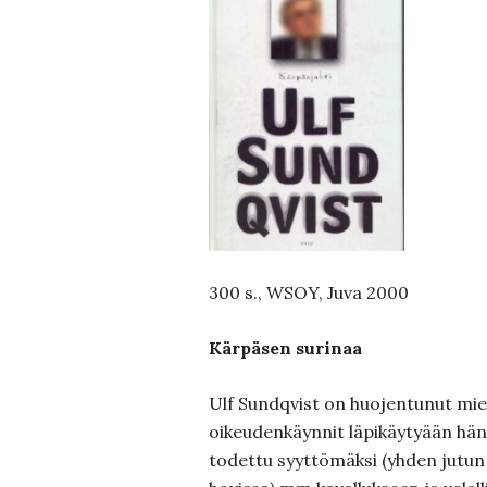
300 s., WSOY, Juva 2000
Kärpäsen surinaa
Ulf Sundqvist on huojentunut mi
oikeudenkäynnit läpikäytyään hän
todettu syyttömäksi (yhden jutun 