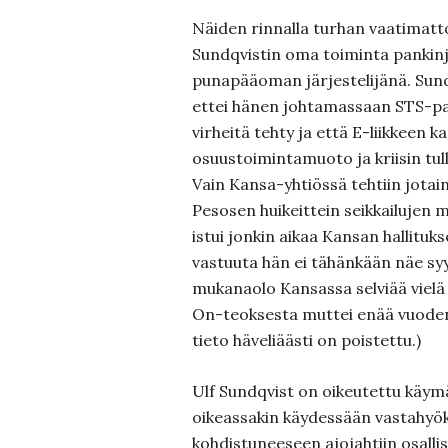
Näiden rinnalla turhan vaatimatt
Sundqvistin oma toiminta pankinj
punapääoman järjestelijänä. Sun
ettei hänen johtamassaan STS-pan
virheitä tehty ja että E-liikkeen k
osuustoimintamuoto ja kriisin tul
Vain Kansa-yhtiössä tehtiin jotai
Pesosen huikeittein seikkailujen
istui jonkin aikaa Kansan hallitu
vastuuta hän ei tähänkään näe syyt
mukanaolo Kansassa selviää viel
On-teoksesta muttei enää vuoden 
tieto häveliäästi on poistettu.)
Ulf Sundqvist on oikeutettu käym
oikeassakin käydessään vastahyö
kohdistuneeseen ajojahtiin osalli