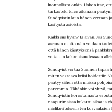
luonnollista onkin. Uskon itse, ett
tarkastelu tulee aikanaan pääty
Sundqvistin kuin hänen vertaan j
käsitystä asioista.
Kaikki siis hyvin? Ei aivan. Jos Sun
aseman osalta näin voidaan todeta 
että hänen käsityksensä pankkikrii
voitaisiin kokonaisuudessaan allek
Sundqvist vertaa Suomen tapaa hoi
miten vastaava kriisi hoidettiin N
päätyy siihen että muissa pohjois
paremmin. Tähänkin voi yhtyä, mut
Sundqvistin korostamasta erosta 
naapurimaissa hukattu aikaa ja y
mielikuvituksellisten korvauksien