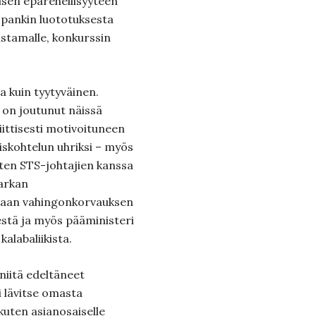
lisen epärehellisyyteen
S-pankin luototuksesta
istamalle, konkurssin
 kuin tyytyväinen.
n on joutunut näissä
iittisesti motivoituneen
yiskohtelun uhriksi – myös
sten STS-johtajien kanssa
arkan
kaan vahingonkorvauksen
stä ja myös pääministeri
alabaliikista.
niitä edeltäneet
i lävitse omasta
kuten asianosaiselle