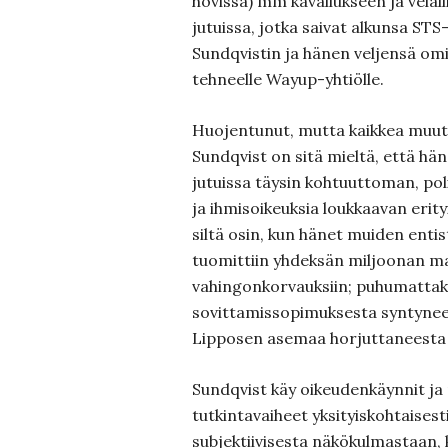
hovissa) mm kavallukseen ja velal
jutuissa, jotka saivat alkunsa ST
Sundqvistin ja hänen veljensä om
tehneelle Wayup-yhtiölle.
Huojentunut, mutta kaikkea muuta
Sundqvist on sitä mieltä, että hä
jutuissa täysin kohtuuttoman, pol
ja ihmisoikeuksia loukkaavan erit
siltä osin, kun hänet muiden enti
tuomittiin yhdeksän miljoonan m
vahingonkorvauksiin; puhumatta
sovittamissopimuksesta syntynee
Lipposen asemaa horjuttaneesta k
Sundqvist käy oikeudenkäynnit ja 
tutkintavaiheet yksityiskohtaisest
subjektiivisesta näkökulmastaan, 