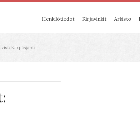
Henkilötiedot
Kirjavinkit
Arkisto
vist: Kärpäsjahti
t: