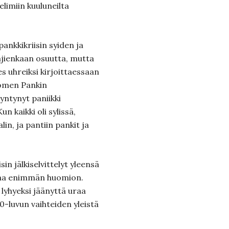
elimiin kuuluneilta
ankkikriisin syiden ja
tajienkaan osuutta, mutta
s uhreiksi kirjoittaessaan
uomen Pankin
ntynyt paniikki
 kaikki oli sylissä,
alin, ja pantiin pankit ja
sin jälkiselvittelyt yleensä
 saa enimmän huomion.
 lyhyeksi jäänyttä uraa
-luvun vaihteiden yleistä