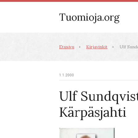
Tuomioja.org
Etusivu
Kirjavinkit
Ulf Sundq
1.1.2000
Ulf Sundqvis
Kärpäsjahti