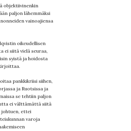
ä objektiivinenkin
mään paljon lähemmäksi
anonneiden vainoajiensa
dqvistin oikeudellisen
ei siitä vielä seuraa,
sin syistä ja hoidosta
irjoittaa.
taa pankkikriisi siihen,
orjassa ja Ruotsissa ja
maissa se tehtiin paljon
ta ei välttämättä siitä
johtuen, ettei
hteiskunnan varoja
 hakemiseen