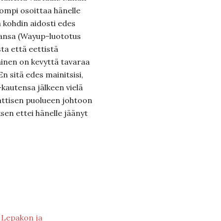
pompi osoittaa hänelle
 kohdin aidosti edes
ansa (Wayup-luototus
sta että eettistä
äinen on kevyttä tavaraa
 sitä edes mainitsisi,
-kautensa jälkeen vielä
attisen puolueen johtoon
sen ettei hänelle jäänyt
 Lepakon ja