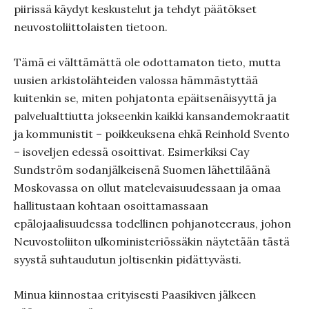
piirissä käydyt keskustelut ja tehdyt päätökset
neuvostoliittolaisten tietoon.
Tämä ei välttämättä ole odottamaton tieto, mutta
uusien arkistolähteiden valossa hämmästyttää
kuitenkin se, miten pohjatonta epäitsenäisyyttä ja
palvelualttiutta jokseenkin kaikki kansandemokraatit
ja kommunistit – poikkeuksena ehkä Reinhold Svento
– isoveljen edessä osoittivat. Esimerkiksi Cay
Sundström sodanjälkeisenä Suomen lähettiläänä
Moskovassa on ollut matelevaisuudessaan ja omaa
hallitustaan kohtaan osoittamassaan
epälojaalisuudessa todellinen pohjanoteeraus, johon
Neuvostoliiton ulkoministeriössäkin näytetään tästä
syystä suhtaudutun joltisenkin pidättyvästi.
Minua kiinnostaa erityisesti Paasikiven jälkeen