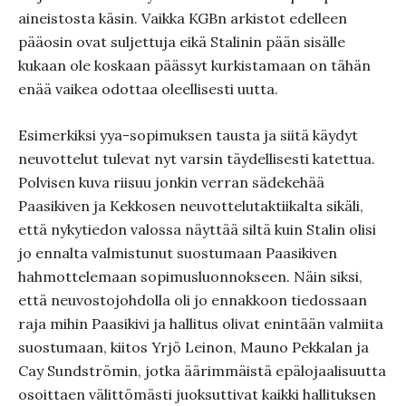
aineistosta käsin. Vaikka KGBn arkistot edelleen
pääosin ovat suljettuja eikä Stalinin pään sisälle
kukaan ole koskaan päässyt kurkistamaan on tähän
enää vaikea odottaa oleellisesti uutta.
Esimerkiksi yya-sopimuksen tausta ja siitä käydyt
neuvottelut tulevat nyt varsin täydellisesti katettua.
Polvisen kuva riisuu jonkin verran sädekehää
Paasikiven ja Kekkosen neuvottelutaktiikalta sikäli,
että nykytiedon valossa näyttää siltä kuin Stalin olisi
jo ennalta valmistunut suostumaan Paasikiven
hahmottelemaan sopimusluonnokseen. Näin siksi,
että neuvostojohdolla oli jo ennakkoon tiedossaan
raja mihin Paasikivi ja hallitus olivat enintään valmiita
suostumaan, kiitos Yrjö Leinon, Mauno Pekkalan ja
Cay Sundströmin, jotka äärimmäistä epälojaalisuutta
osoittaen välittömästi juoksuttivat kaikki hallituksen