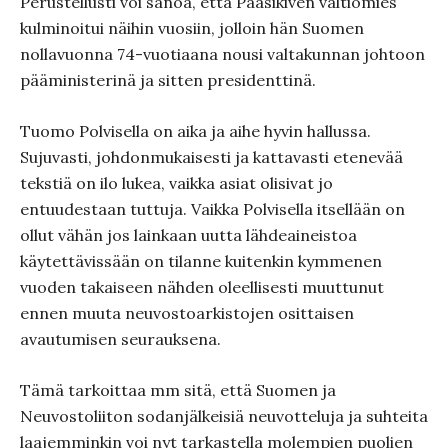
Perustellusti voi sanoa, että Paasikiven valtiomies
kulminoitui näihin vuosiin, jolloin hän Suomen
nollavuonna 74-vuotiaana nousi valtakunnan johtoon
pääministerinä ja sitten presidenttinä.
Tuomo Polvisella on aika ja aihe hyvin hallussa.
Sujuvasti, johdonmukaisesti ja kattavasti etenevää
tekstiä on ilo lukea, vaikka asiat olisivat jo
entuudestaan tuttuja. Vaikka Polvisella itsellään on
ollut vähän jos lainkaan uutta lähdeaineistoa
käytettävissään on tilanne kuitenkin kymmenen
vuoden takaiseen nähden oleellisesti muuttunut
ennen muuta neuvostoarkistojen osittaisen
avautumisen seurauksena.
Tämä tarkoittaa mm sitä, että Suomen ja
Neuvostoliiton sodanjälkeisiä neuvotteluja ja suhteita
laajemminkin voi nyt tarkastella molempien puolien