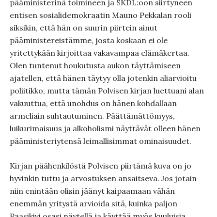
pääministerinä toimineen ja SKDL:oon siirtyneen
entisen sosialidemokraatin Mauno Pekkalan rooli
siksikin, että hän on suurin piirtein ainut
pääministereistämme, josta koskaan ei ole
yritettykään kirjoittaa vakavampaa elämäkertaa.
Olen tuntenut houkutusta aukon täyttämiseen
ajatellen, että hänen täytyy olla jotenkin aliarvioitu
poliitikko, mutta tämän Polvisen kirjan luettuani alan
vakuuttua, että unohdus on hänen kohdallaan
armeliain suhtautuminen. Päättämättömyys,
luikurimaisuus ja alkoholismi näyttävät olleen hänen
pääministeriytensä leimallisimmat ominaisuudet.
Kirjan päähenkilöstä Polvisen piirtämä kuva on jo
hyvinkin tuttu ja arvostuksen ansaitseva. Jos jotain
niin enintään olisin jäänyt kaipaamaan vähän
enemmän yritystä arvioida sitä, kuinka paljon
Paasikivi osasi näytellä ja käyttää myös kuuluisia