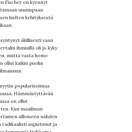
en Fischer on kyennyt
uttamaan uusimpaan
en kielten kehityksestä
ikaan.
 syntynyt äkillisesti vaan
talin ihmisillä oli jo kyky
en, mutta vasta homo
 ollut kaikin puolin
 ilmaisuun.
myytin popularisoimaa
olemassa. Hämmästyttävää
assa on ollut
itten. Kun maailman
tainen silloiseen nähden
 radikaalisti supistunut ja
lee kymmeniä kieliä aina