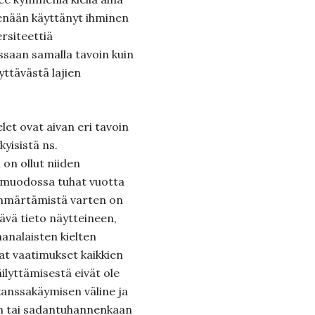
elenään käyttänyt ihminen
ersiteettiä
issaan samalla tavoin kuin
ttävästä lajien
elet ovat aivan eri tavoin
kyisistä ns.
on ollut niiden
 muodossa tuhat vuotta
ymmärtämistä varten on
ttävä tieto näytteineen,
analaisten kielten
at vaatimukset kaikkien
ilyttämisestä eivät ole
 kanssakäymisen väline ja
n tai sadantuhannenkaan