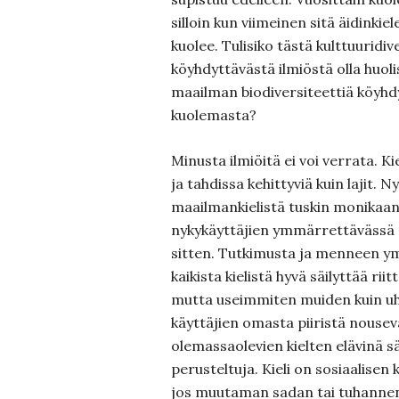
silloin kun viimeinen sitä äidinki
kuolee. Tulisiko tästä kulttuuridiv
köyhdyttävästä ilmiöstä olla huol
maailman biodiversiteettiä köyhdy
kuolemasta?
Minusta ilmiöitä ei voi verrata. Ki
ja tahdissa kehittyviä kuin lajit. Ny
maailmankielistä tuskin monikaan 
nykykäyttäjien ymmärrettävässä
sitten. Tutkimusta ja menneen 
kaikista kielistä hyvä säilyttää rii
mutta useimmiten muiden kuin uh
käyttäjien omasta piiristä nousev
olemassaolevien kielten elävinä sä
perusteltuja. Kieli on sosiaalisen
jos muutaman sadan tai tuhanne