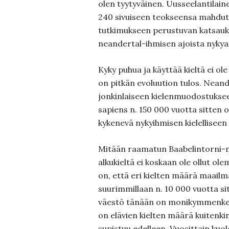
olen tyytyväinen. Uusseelantilain
240 sivuiseen teokseensa mahd
tutkimukseen perustuvan katsauks
neandertal-ihmisen ajoista nykya
Kyky puhua ja käyttää kieltä ei ole
on pitkän evoluution tulos. Neander
jonkinlaiseen kielenmuodostukse
sapiens n. 150 000 vuotta sitten on
kykenevä nykyihmisen kielelliseen
Mitään raamatun Baabelintorni-
alkukieltä ei koskaan ole ollut 
on, että eri kielten määrä maailm
suurimmillaan n. 10 000 vuotta s
väestö tänään on monikymmenker
on elävien kielten määrä kuitenkin
supistuu edelleen. Vuosittain kuo