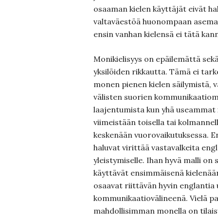
osaaman kielen käyttäjät eivät ha
valtaväestöä huonompaan asemaa
ensin vanhan kielensä ei tätä kan
Monikielisyys on epäilemättä sekä
yksilöiden rikkautta. Tämä ei tar
monen pienen kielen säilymistä, v
välisten suorien kommunikaatiom
laajentumista kun yhä useammat 
viimeistään toisella tai kolmannell
keskenään vuorovaikutuksessa. En s
haluvat virittää vastavalkeita eng
yleistymiselle. Ihan hyvä malli on
käyttävät ensimmäisenä kielenään
osaavat riittävän hyvin englantia
kommunikaatiovälineenä. Vielä pa
mahdollisimman monella on tilais