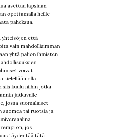
lua asettaa lapsiaan
n opettamalla heille
nata paheksua.
 yhteisöjen että
koita vain mahdollisimman
aan yhtä paljon ihmisten
ahdollisuuksien
ihmiset voivat
a kielellään olla
iis kuulu niihin jotka
lannin jatkuvalle
 se, jossa suomalaiset
 suomea tai ruotsia ja
 universaalina
rempi on, jos
uus täydentää tätä