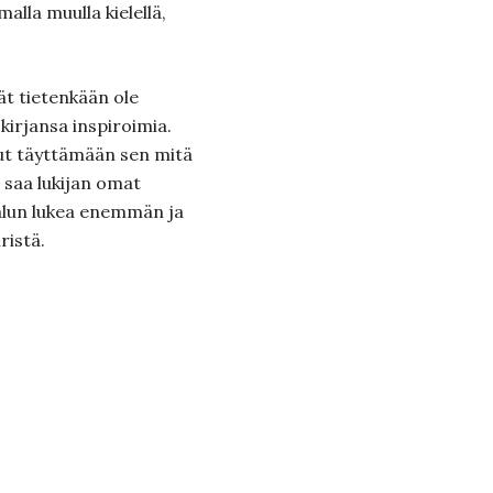
alla muulla kielellä,
vät tietenkään ole
 kirjansa inspiroimia.
ut täyttämään sen mitä
a saa lukijan omat
 halun lukea enemmän ja
ristä.