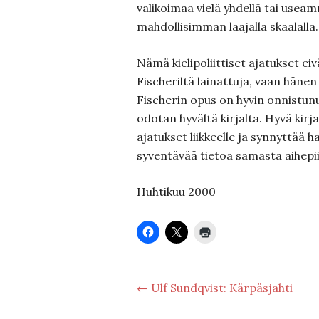
valikoimaa vielä yhdellä tai useamm
mahdollisimman laajalla skaalalla.
Nämä kielipoliittiset ajatukset ei
Fischeriltä lainattuja, vaan hänen
Fischerin opus on hyvin onnistun
odotan hyvältä kirjalta. Hyvä kirj
ajatukset liikkeelle ja synnyttää
syventävää tietoa samasta aihepii
Huhtikuu 2000
← Ulf Sundqvist: Kärpäsjahti