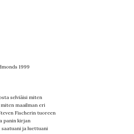
 Edmonds 1999
osta selviäisi miten
a miten maailman eri
 Steven Fischerin tuoreen
a panin kirjan
 saatuani ja luettuani