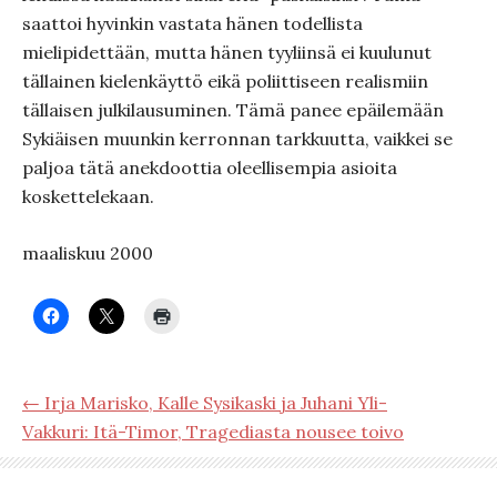
saattoi hyvinkin vastata hänen todellista
mielipidettään, mutta hänen tyyliinsä ei kuulunut
tällainen kielenkäyttö eikä poliittiseen realismiin
tällaisen julkilausuminen. Tämä panee epäilemään
Sykiäisen muunkin kerronnan tarkkuutta, vaikkei se
paljoa tätä anekdoottia oleellisempia asioita
koskettelekaan.
maaliskuu 2000
← Irja Marisko, Kalle Sysikaski ja Juhani Yli-
Vakkuri: Itä-Timor, Tragediasta nousee toivo