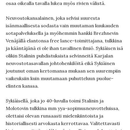
osaa oikealla tavalla lukea myös rivien välistä.
Neuvostokansalainen, joka selvisi suuresta
isänmaallisesta sodasta vain muutaman kuukauden
sotapalveluksella ja myöhemmin hankki Brezhnevin
Venäjällä elantonsa free lance-toimittajana, tulkkina
ja kääntäjänä ei ole ihan tavallinen ilmiö. Sykiäisen isä
olikin Stalinin puhdistuksista selvinneitä Karjalan
neuvostotasavallan johtohenkilöitä eikä Sykiäinen
joutunut oman kertomansa mukaan sen suurempiin
vaikeuksiin kuin muutamaan puhutteluun puolue-
elinten kanssa.
Sykiäisellä, joka jo 40-luvulla toimi Stalinin ja
Molotovin tulkkina mm yya-sopimusneuvotteluissa,
olettaisi olevan runsaasti mielenkiintoista ja
historiallisesti arvokasta kerrottavaa. Valitettavasti