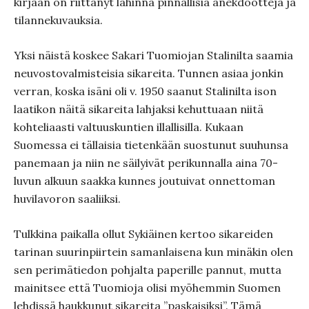
kirjaan on riittänyt lähinnä pinnallisia anekdootteja ja
tilannekuvauksia.
Yksi näistä koskee Sakari Tuomiojan Stalinilta saamia
neuvostovalmisteisia sikareita. Tunnen asiaa jonkin
verran, koska isäni oli v. 1950 saanut Stalinilta ison
laatikon näitä sikareita lahjaksi kehuttuaan niitä
kohteliaasti valtuuskuntien illallisilla. Kukaan
Suomessa ei tällaisia tietenkään suostunut suuhunsa
panemaan ja niin ne säilyivät perikunnalla aina 70-
luvun alkuun saakka kunnes joutuivat onnettoman
huvilavoron saaliiksi.
Tulkkina paikalla ollut Sykiäinen kertoo sikareiden
tarinan suurinpiirtein samanlaisena kun minäkin olen
sen perimätiedon pohjalta paperille pannut, mutta
mainitsee että Tuomioja olisi myöhemmin Suomen
lehdissä haukkunut sikareita ”paskaisiksi”. Tämä