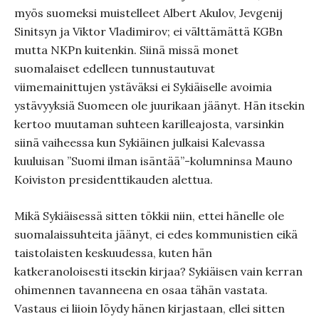
myös suomeksi muistelleet Albert Akulov, Jevgenij
Sinitsyn ja Viktor Vladimirov; ei välttämättä KGBn
mutta NKPn kuitenkin. Siinä missä monet
suomalaiset edelleen tunnustautuvat
viimemainittujen ystäväksi ei Sykiäiselle avoimia
ystävyyksiä Suomeen ole juurikaan jäänyt. Hän itsekin
kertoo muutaman suhteen karilleajosta, varsinkin
siinä vaiheessa kun Sykiäinen julkaisi Kalevassa
kuuluisan ”Suomi ilman isäntää”-kolumninsa Mauno
Koiviston presidenttikauden alettua.
Mikä Sykiäisessä sitten tökkii niin, ettei hänelle ole
suomalaissuhteita jäänyt, ei edes kommunistien eikä
taistolaisten keskuudessa, kuten hän
katkeranoloisesti itsekin kirjaa? Sykiäisen vain kerran
ohimennen tavanneena en osaa tähän vastata.
Vastaus ei liioin löydy hänen kirjastaan, ellei sitten