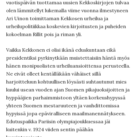
vuotispäivän tuottamaa uusien Kekkoskirjojen tulvaa
olen lämmitellyt lukemalla viime vuonna ilmestyneen
Ari Uinon toimittaman Kekkosen urheilua ja
urheilupolitiikkaa koskevien kirjoitusten ja puheiden
kokoelman Rillit pois ja riman yli.
Vaikka Kekkonen ei olisi ikänä eduskuntaan eikä
presidentiksi pyrkinytkään muistettaisiin häntä myös
hänen monipuolisten urheiluansioittensa perusteella.
Ne eivät olleet kentälläkään vähäiset sillä
harjoitteluun kohtuullisen löysästi suhtautunut mies
kuului usean vuoden ajan Suomen pikajuoksijoitten ja
hyppääjien parhaimmistoon yltäen korkeushypyssä
yhteen Suomen mestaruuteen ja vauhdittomissa
hypyissä jopa epäviralliseen maailmanennätykseen.
Edutuspaikka Pariisin olympiajoukkuessaa jäi
kuitenkin v. 1924 viiden sentin päähän