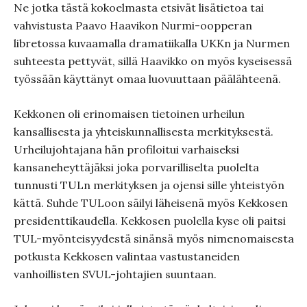
Ne jotka tästä kokoelmasta etsivät lisätietoa tai
vahvistusta Paavo Haavikon Nurmi-oopperan
libretossa kuvaamalla dramatiikalla UKKn ja Nurmen
suhteesta pettyvät, sillä Haavikko on myös kyseisessä
työssään käyttänyt omaa luovuuttaan päälähteenä.
Kekkonen oli erinomaisen tietoinen urheilun
kansallisesta ja yhteiskunnallisesta merkityksestä.
Urheilujohtajana hän profiloitui varhaiseksi
kansaneheyttäjäksi joka porvarilliselta puolelta
tunnusti TULn merkityksen ja ojensi sille yhteistyön
kättä. Suhde TULoon säilyi läheisenä myös Kekkosen
presidenttikaudella. Kekkosen puolella kyse oli paitsi
TUL-myönteisyydestä sinänsä myös nimenomaisesta
potkusta Kekkosen valintaa vastustaneiden
vanhoillisten SVUL-johtajien suuntaan.