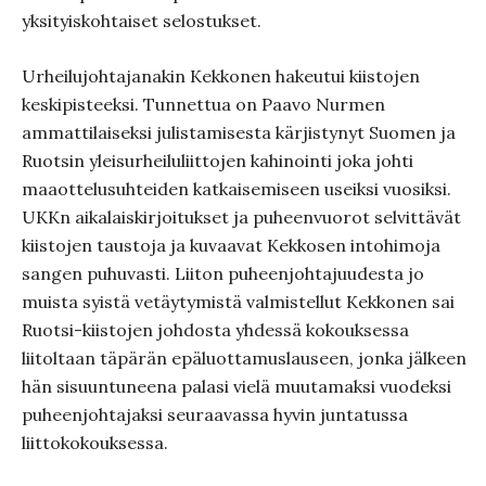
yksityiskohtaiset selostukset.
Urheilujohtajanakin Kekkonen hakeutui kiistojen
keskipisteeksi. Tunnettua on Paavo Nurmen
ammattilaiseksi julistamisesta kärjistynyt Suomen ja
Ruotsin yleisurheiluliittojen kahinointi joka johti
maaottelusuhteiden katkaisemiseen useiksi vuosiksi.
UKKn aikalaiskirjoitukset ja puheenvuorot selvittävät
kiistojen taustoja ja kuvaavat Kekkosen intohimoja
sangen puhuvasti. Liiton puheenjohtajuudesta jo
muista syistä vetäytymistä valmistellut Kekkonen sai
Ruotsi-kiistojen johdosta yhdessä kokouksessa
liitoltaan täpärän epäluottamuslauseen, jonka jälkeen
hän sisuuntuneena palasi vielä muutamaksi vuodeksi
puheenjohtajaksi seuraavassa hyvin juntatussa
liittokokouksessa.