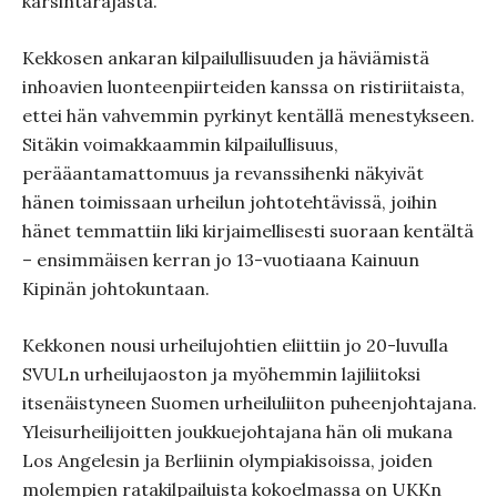
karsintarajasta.
Kekkosen ankaran kilpailullisuuden ja häviämistä
inhoavien luonteenpiirteiden kanssa on ristiriitaista,
ettei hän vahvemmin pyrkinyt kentällä menestykseen.
Sitäkin voimakkaammin kilpailullisuus,
perääantamattomuus ja revanssihenki näkyivät
hänen toimissaan urheilun johtotehtävissä, joihin
hänet temmattiin liki kirjaimellisesti suoraan kentältä
– ensimmäisen kerran jo 13-vuotiaana Kainuun
Kipinän johtokuntaan.
Kekkonen nousi urheilujohtien eliittiin jo 20-luvulla
SVULn urheilujaoston ja myöhemmin lajiliitoksi
itsenäistyneen Suomen urheiluliiton puheenjohtajana.
Yleisurheilijoitten joukkuejohtajana hän oli mukana
Los Angelesin ja Berliinin olympiakisoissa, joiden
molempien ratakilpailuista kokoelmassa on UKKn