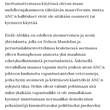
tuottamattomassa käytössä olevan maan
uudelleenjakamiseen tähtäävän maareformin, mutta
ANC:n hallitukset eivät ole sitäkään osanneet tai
kyenneet käyttää.
Etelä-Afrikka on edelleen moniarvoinen ja avoin
yhteiskunta, jolla on Nelson Mandelan ja
perustuslakineuvotteluissa keskeisessä asemassa
olleen Ramaphosan ansiosta yksi maailman
edistyksellisimmistä perustuslaeista. Äskeisellä
vierailullani maassa tapasin myös joukon aivan ANC:n
johtoon kuuluneita vapautustaistelun veteraaneja,
jotka hyvin avoimesti ja kriittisesti käsittelivät ANC:n
nykyistä tilaa. Hekin olivat valmiit pohtimaan sitä
miksi yksikään vapautusliike ei ole muuallakaan
kyennyt muuttumaan normaaliksi demokratian
pelisääntöjä kunnioittavaksi poliittiseksi puolueeksi.