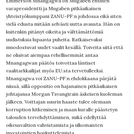
Emmerson Mnangagwa on Mugaben entinen
varapresidentti ja Mugaben pitkäaikainen
yhteistyökumppani ZANU-PF:n johdossa eikä siten
vielä edusta mitään selvästi uutta avausta. Hän on
kuitenkin pitänyt oikeita ja välttämättömiä
uudistuksia lupaavia puheita. Ratkaisevaksi
muodostuvat uudet vaalit kesällä. Toiveita siitä että
ne olisivat aiempaa rehellisemmät antaa
Mnangagwan päätös toivottaa läntiset
vaalitarkkailijat myös EU:sta tervetulleeksi.
Mnangagwa voi ZANU-PF:n ehdokkaana pärjätä
niissä, sillä oppositio on hajanainen pitkäaikaisen
johtajansa Morgan Tsvangirain äskeisen kuoleman
jälkeen. Voittajan suurin haaste tulee olemaan
korruption kitkeminen ja maan kuralle päästetyn
talouden tervehdyttäminen, mikä edellyttää
oikeusvaltion vahvistamista ja ulkomaisten
investointien houkuttelemista.