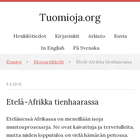
Tuomioja.org
Henkilötiedot
Kirjavinkit
Arkisto
Kuvia
In English
På Svenska
Etusivu
Blogiartikkelit
Etelä-Afrikka tienhaarassa
9.3.2018
Etelä-Afrikka tienhaarassa
Eteläisessä Afrikassa on meneillään isoja
muutosprosesseja. Ne ovat kaivattuja ja tervetulleita,
mutta niiden lopputulos on vielä hämärän peitossa.