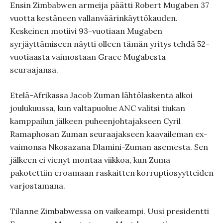
Ensin Zimbabwen armeija päätti Robert Mugaben 37
vuotta kestäneen vallanväärinkäyttökauden.
Keskeinen motiivi 93-vuotiaan Mugaben
syrjäyttämiseen näytti olleen tämän yritys tehdä 52-
vuotiaasta vaimostaan Grace Mugabesta
seuraajansa.
Etelä-Afrikassa Jacob Zuman lähtölaskenta alkoi
joulukuussa, kun valtapuolue ANC valitsi tiukan
kamppailun jälkeen puheenjohtajakseen Cyril
Ramaphosan Zuman seuraajakseen kaavaileman ex-
vaimonsa Nkosazana Dlamini-Zuman asemesta. Sen
jälkeen ei vienyt montaa viikkoa, kun Zuma
pakotettiin eroamaan raskaitten korruptiosyytteiden
varjostamana.
Tilanne Zimbabwessa on vaikeampi. Uusi presidentti