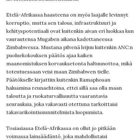
Etelä-Afrikassa haasteena on myös laajalle levinnyt
korruptio, mutta sen talous, infrastruktuuri ja
kehityspotentiaali ovat kuitenkin aivan eri luokkaa kun
vaurautensa Mugaben aikana kadottaneessa
Zimbabwessa. Mustana pilvenä leijuu kuitenkin ANC:n
puoluekokouksen päätös ajaa kaiken
maanomistuksen korvauksetonta haltuunottoa, mikä
toteutuessaan veisi maan Zimbabwen tielle.
Päätökselle kirjattiin kuitenkin Ramaphosan
haluamina reunaehtoina, ettei sillä saa olla maan
taloutta ja ruokaturvallisuutta vaarantavia
seurauksia, joka vakavasti otettuna tarkoittaisi
takavarikointisuunnitelmista luopumista.
Tosiasiassa Etelä-Afrikassa on ollut jo pitkään
voimassa lainsäädäntö, joka mahdollistaisi