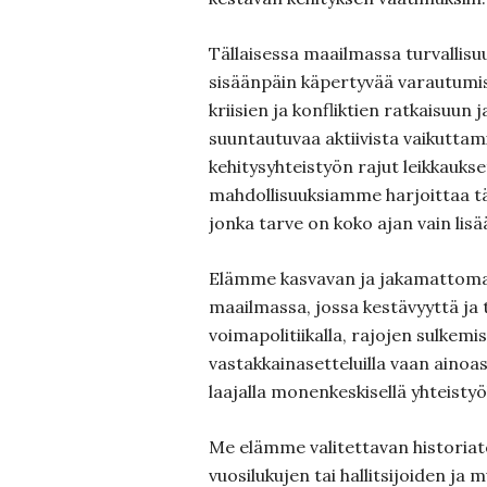
Tällaisessa maailmassa turvallisuus
sisäänpäin käpertyvää varautumist
kriisien ja konfliktien ratkaisuun
suuntautuvaa aktiivista vaikuttami
kehitysyhteistyön rajut leikkauks
mahdollisuuksiamme harjoittaa täl
jonka tarve on koko ajan vain lisä
Elämme kasvavan ja jakamattoma
maailmassa, jossa kestävyyttä ja t
voimapolitiikalla, rajojen sulkemisy
vastakkainasetteluilla vaan aino
laajalla monenkeskisellä yhteistyöl
Me elämme valitettavan historiat
vuosilukujen tai hallitsijoiden ja 