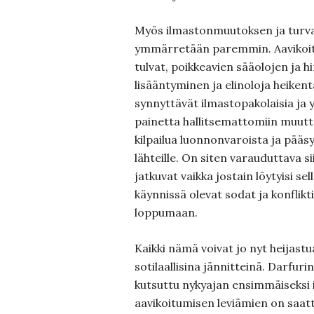
Myös ilmastonmuutoksen ja turva
ymmärretään paremmin. Aavikoit
tulvat, poikkeavien sääolojen ja
lisääntyminen ja elinoloja heike
synnyttävät ilmastopakolaisia ja y
painetta hallitsemattomiin muuttol
kilpailua luonnonvaroista ja pää
lähteille. On siten varauduttava s
jatkuvat vaikka jostain löytyisi sel
käynnissä olevat sodat ja konflikti
loppumaan.
Kaikki nämä voivat jo nyt heijast
sotilaallisina jännitteinä. Darfur
kutsuttu nykyajan ensimmäiseksi 
aavikoitumisen leviämien on saat