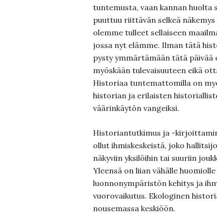
tuntemusta, vaan kannan huolta sii
puuttuu riittävän selkeä näkemys 
olemme tulleet sellaiseen maailm
jossa nyt elämme. Ilman tätä histo
pysty ymmärtämään tätä päivää 
myöskään tulevaisuuteen eikä ott
Historiaa tuntemattomilla on myö
historian ja erilaisten historialli
väärinkäytön vangeiksi.
Historiantutkimus ja -kirjoittam
ollut ihmiskeskeistä, joko hallitsij
näkyviin yksilöihin tai suuriin jouk
Yleensä on liian vähälle huomiolle
luonnonympäristön kehitys ja ihm
vuorovaikutus. Ekologinen histori
nousemassa keskiöön.