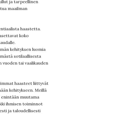
llut ja tarpeellinen
utua maailman
ntiaalista haastetta.
 asettavat koko
audalle.
män kehityksen luomia
ömästä sotilaallisesta
 vuoden tai vaalikauden
mmat haasteet liittyvät
än kehitykseen. Meillä
la enintään muutama
kki ihmisen toiminnot
sti ja taloudellisesti