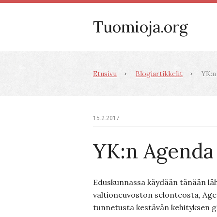
Tuomioja.org
Etusivu
Blogiartikkelit
YK:n
15.2.2017
YK:n Agenda
Eduskunnassa käydään tänään läh
valtioneuvoston selonteosta, Ag
tunnetusta kestävän kehityksen g