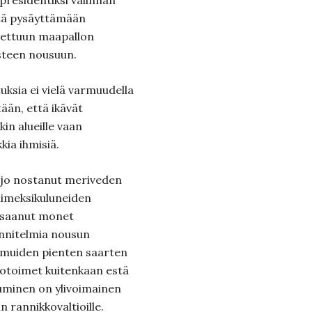
residentiksi valinnan
tä pysäyttämään
tettuun maapallon
steen nousuun.
ksia ei vielä varmuudella
tään, että ikävät
kin alueille vaan
kia ihmisiä.
 jo nostanut meriveden
iimeksikuluneiden
 saanut monet
nnitelmia nousun
a muiden pienten saarten
otoimet kuitenkaan estä
uminen on ylivoimainen
 rannikkovaltioille.