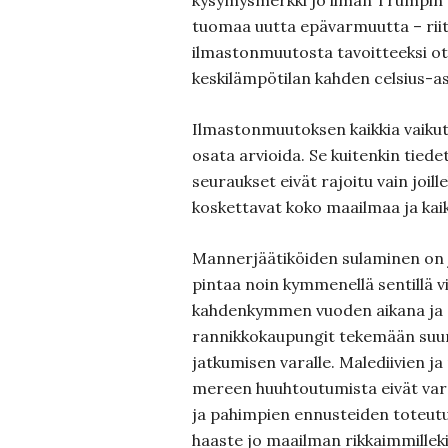
kysymysmerkki jo ilman Trumpin p
tuomaa uutta epävarmuutta – rii
ilmastonmuutosta tavoitteeksi o
keskilämpötilan kahden celsius-a
Ilmastonmuutoksen kaikkia vaikutu
osata arvioida. Se kuitenkin tiede
seuraukset eivät rajoitu vain joille
koskettavat koko maailmaa ja kaik
Mannerjäätiköiden sulaminen on
pintaa noin kymmenellä sentillä v
kahdenkymmen vuoden aikana ja
rannikkokaupungit tekemään suu
jatkumisen varalle. Malediivien j
mereen huuhtoutumista eivät var
ja pahimpien ennusteiden toteut
haaste jo maailman rikkaimmillekin