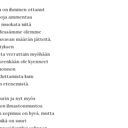
a on ihminen ottanut
apoja ammentaa
 muokata niitä
tehdessämme olemme
vavan määrän jätteitä,
tyksen
ta verrattain myöhään
älkeenkään ole kyenneet
luonnon
duttamista kuin
n etenemistä.
urin ja nyt myös
 on ilmastonmuutos.
n sopimus on hyvä, mutta
ikä on suuri