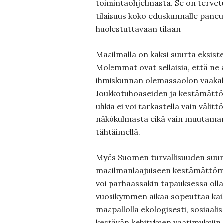
toimintaohjelmasta. Se on tervetu
tilaisuus koko eduskunnalle pane
huolestuttavaan tilaan
Maailmalla on kaksi suurta eksiste
Molemmat ovat sellaisia, että ne
ihmiskunnan olemassaolon vaakal
Joukkotuhoaseiden ja kestämättö
uhkia ei voi tarkastella vain välitt
näkökulmasta eikä vain muutaman
tähtäimellä.
Myös Suomen turvallisuuden suuri
maailmanlaajuiseen kestämättömä
voi parhaassakin tapauksessa ol
vuosikymmen aikaa sopeuttaa kai
maapallolla ekologisesti, sosiaalise
kestävän kehityksen vaatimuksiin.