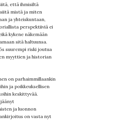
tä, että ihmisiltä
siitä mistä ja miten
aan ja yhteiskuntaan,
riallista perspektiiviä ei
eikä kykene näkemään
amaan sitä haltuunsa.
s suurempi riski joutua
sten myyttien ja historian
inen on parhaimmillaankin
oihin ja poikkeuksellisen
koihin keskittyvää.
 jäänyt
isten ja luonnon
ankirjoitus on vasta nyt