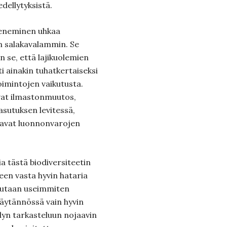
ellytyksistä.
eneminen uhkaa
on salakavalammin. Se
n se, että lajikuolemien
 ainakin tuhatkertaiseksi
toimintojen vaikutusta.
uvat ilmastonmuutos,
utuksen levitessä,
aavat luonnonvarojen
sia tästä biodiversiteetin
leen vasta hyvin hataria
tutaan useimmiten
käytännössä vain hyvin
ödyn tarkasteluun nojaavin