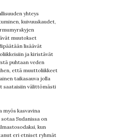
llisuuden yhteys
uminen, kuivuuskaudet,
 hirmumyrskyjen
ntävät muutokset
lipäätään lisäävät
iikkeisiin ja kiristävät
systä puhtaan veden
iihen, että muuttoliikkeet
lainen taikasauva jolla
t saataisiin välittömästi
ua myös kasvavina
in sotaa Sudanissa on
ilmastosodaksi, kun
tanut eri etniset ryhmät