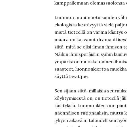
kamppailemaan olemassaolonsa ed
Luonnon monimuotuisuuden väh
ekologista kestävyyttä vielä palj
mistä tieteellä on varma käsitys o
määrä on kasvanut dramaattisesti
siitä, mitä se olisi ilman ihmisen 
Näihin ihmisperäisiin syihin kuul
ympäristön muokkaaminen ihmisas
saasteet, luonnonkiertoa muokk
käyttötavat jne.
Sen sijaan siitä, millaisia seurauk
köyhtymisestä on, on tieteellä jäl
käsityksiä. Luonnonkiertoon puu
näennäisen rationaalisin, mutta 
lyhyen aikavälin taloudellisen hy