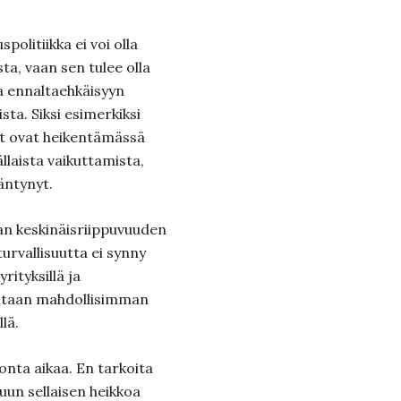
politiikka ei voi olla
a, vaan sen tulee olla
 ja ennaltaehkäisyyn
sta. Siksi esimerkiksi
et ovat heikentämässä
laista vaikuttamista,
äntynyt.
n keskinäisriippuvuuden
urvallisuutta ei synny
rityksillä ja
astaan mahdollisimman
lä.
onta aikaa. En tarkoita
muun sellaisen heikkoa