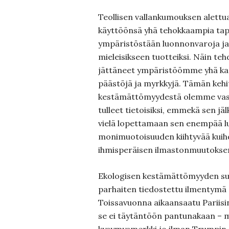
Teollisen vallankumouksen alettu
käyttöönsä yhä tehokkaampia t
ympäristöstään luonnonvaroja ja
mieleisikseen tuotteiksi. Näin 
jättäneet ympäristöömme yhä kas
päästöjä ja myrkkyjä. Tämän kehi
kestämättömyydestä olemme vas
tulleet tietoisiksi, emmekä sen j
vielä lopettamaan sen enempää 
monimuotoisuuden kiihtyvää kuih
ihmisperäisen ilmastonmuutokse
Ekologisen kestämättömyyden su
parhaiten tiedostettu ilmentymä
Toissavuonna aikaansaatu Pariisi
se ei täytäntöön pantunakaan – m