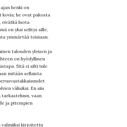
 ajan henki on
 kovia; he ovat pakosta
 eivätkä luota
ä on yksi selitys sille,
eata ymmärtää toisiaan.
nen talouden yleisen ja
uhteen on hyödyllinen
tapa. Sitä ei silti tule
kaan mitään sellaista
 perusvastakkaisuudet
vien välisiksi. En siis
 tarkasteluun, vaan
le ja pitempien
 valmiiksi kirjoitettu