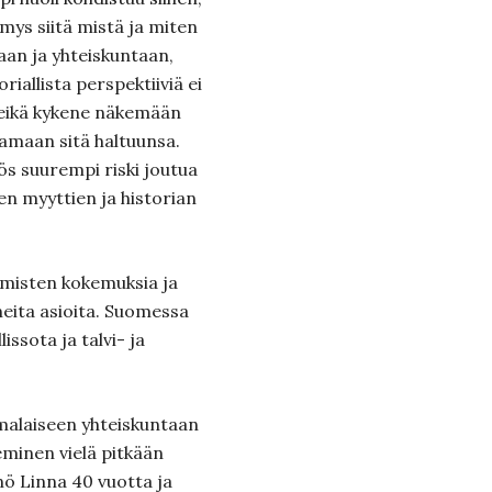
mys siitä mistä ja miten
aan ja yhteiskuntaan,
riallista perspektiiviä ei
eikä kykene näkemään
amaan sitä haltuunsa.
s suurempi riski joutua
sten myyttien ja historian
ihmisten kokemuksia ja
ita asioita. Suomessa
issota ja talvi- ja
omalaiseen yhteiskuntaan
eminen vielä pitkään
inö Linna 40 vuotta ja