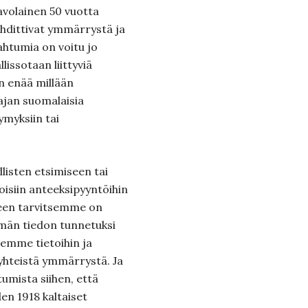
avolainen 50 vuotta
hdittivat ymmärrystä ja
pahtumia on voitu jo
lissotaan liittyviä
n enää millään
 ajan suomalaisia
ymyksiin tai
llisten etsimiseen tai
oisiin anteeksipyyntöihin
lleen tarvitsemme on
ämän tiedon tunnetuksi
emme tietoihin ja
 yhteistä ymmärrystä. Ja
umista siihen, että
n 1918 kaltaiset