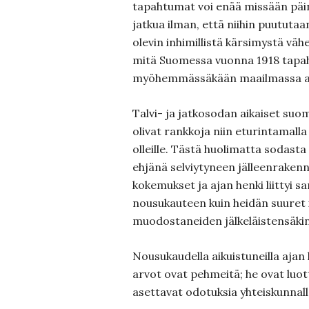
tapahtumat voi enää missään päin
jatkua ilman, että niihin puututaa
olevin inhimillistä kärsimystä vähe
mitä Suomessa vuonna 1918 tapahtui
myöhemmässäkään maailmassa ain
Talvi- ja jatkosodan aikaiset su
olivat rankkoja niin eturintamalla
olleille. Tästä huolimatta sodasta
ehjänä selviytyneen jälleenraken
kokemukset ja ajan henki liittyi 
nousukauteen kuin heidän suuret 
muodostaneiden jälkeläistensäkin
Nousukaudella aikuistuneilla ajan
arvot ovat pehmeitä; he ovat luott
asettavat odotuksia yhteiskunnalle