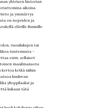
nnan yhteisen historian
oriattomina aikoina
ä tieto ja ymmärrys
rista on nopeiden ja
skellä eläville ihmisille
iedon, vuosilukujen tai
eikkoa tuntemusta –
ttaa esim. sellaiset
 toinen maailmansota
a kertoa ketkä niihin
 katsoa kuuluvan
kka ylioppilaaksi ja
 että kukaan tätä
i huoli kohdistuu siihen,