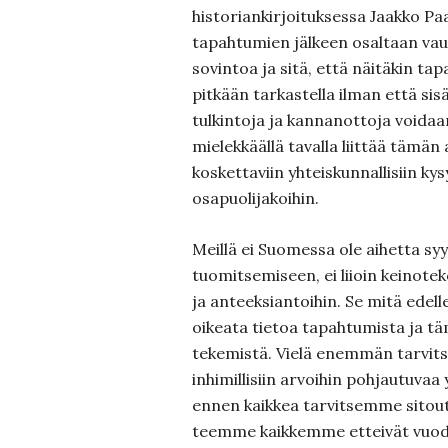
historiankirjoituksessa Jaakko Pa
tapahtumien jälkeen osaltaan vau
sovintoa ja sitä, että näitäkin ta
pitkään tarkastella ilman että sisäl
tulkintoja ja kannanottoja voidaa
mielekkäällä tavalla liittää tämän
koskettaviin yhteiskunnallisiin kys
osapuolijakoihin.
Meillä ei Suomessa ole aihetta syy
tuomitsemiseen, ei liioin keinotek
ja anteeksiantoihin. Se mitä ede
oikeata tietoa tapahtumista ja t
tekemistä. Vielä enemmän tarvits
inhimillisiin arvoihin pohjautuvaa
ennen kaikkea tarvitsemme sitout
teemme kaikkemme etteivät vuode