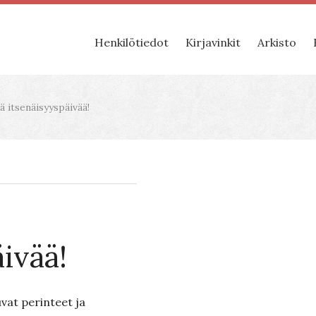
Henkilötiedot
Kirjavinkit
Arkisto
 itsenäisyyspäivää!
ivää!
uvat perinteet ja