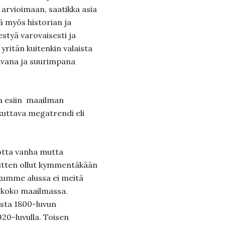
n arvioimaan, saatikka asia
ä myös historian ja
hestyä varovaisesti ja
 yritän kuitenkin valaista
uvana ja suurimpana
a esiin maailman
kuttava megatrendi eli
uotta vanha mutta
sitten ollut kymmentäkään
skumme alussa ei meitä
 koko maailmassa.
vasta 1800-luvun
920-luvulla. Toisen