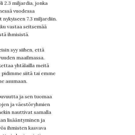
 2.3 miljardia, jonka
nessä vuodessa
nykyiseen 7.3 miljardiin.
ku vastaa seitsemää
stä ihmisistä.
sin syy siihen, että
vuuden maailmassa.
ettaa yhtälailla meitä
, pidimme siitä tai emme
mme asumaan.
ppuvuutta ja sen tuomaa
ojen ja väestöryhmien
ekin nauttivat samalla
nnan lisääntyminen ja
ös ihmisten kasvava