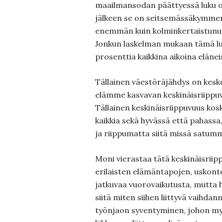
maailmansodan päättyessä luku oli
jälkeen se on seitsemässäkymme
enemmän kuin kolminkertaistunut 
Jonkun laskelman mukaan tämä lu
prosenttia kaikkina aikoina elänei
Tällainen väestöräjähdys on keskei
elämme kasvavan keskinäisriippu
Tällainen keskinäisriippuvuus kosk
kaikkia sekä hyvässä että pahassa
ja riippumatta siitä missä satu
Moni vierastaa tätä keskinäisrii
erilaisten elämäntapojen, uskont
jatkuvaa vuorovaikutusta, mutta h
siitä miten siihen liittyvä vaihda
työnjaon syventyminen, johon my