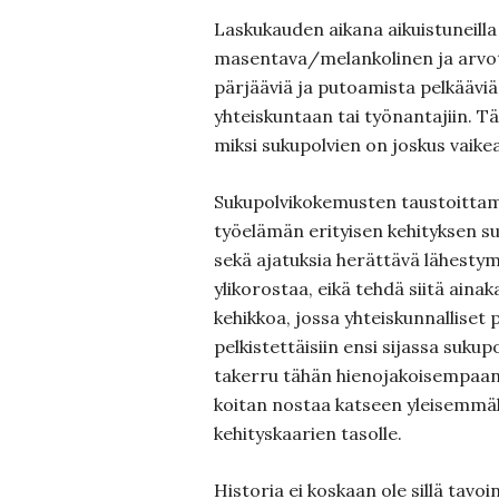
Laskukauden aikana aikuistuneilla
masentava/melankolinen ja arvot
pärjääviä ja putoamista pelkääviä,
yhteiskuntaan tai työnantajiin. Täm
miksi sukupolvien on joskus vaik
Sukupolvikokemusten taustoittami
työelämän erityisen kehityksen s
sekä ajatuksia herättävä lähestymis
ylikorostaa, eikä tehdä siitä aina
kehikkoa, jossa yhteiskunnalliset
pelkistettäisiin ensi sijassa sukupol
takerru tähän hienojakoisempaan
koitan nostaa katseen yleisemmäl
kehityskaarien tasolle.
Historia ei koskaan ole sillä tavoin