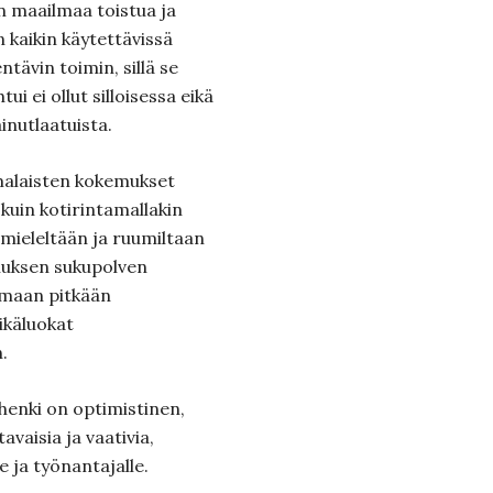
 maailmaa toistua ja
n kaikin käytettävissä
ntävin toimin, sillä se
 ei ollut silloisessa eikä
utlaatuista.
omalaisten kokemukset
 kuin kotirintamallakin
 mieleltään ja ruumiltaan
nuksen sukupolven
samaan pitkään
ikäluokat
.
 henki on optimistinen,
avaisia ja vaativia,
 ja työnantajalle.