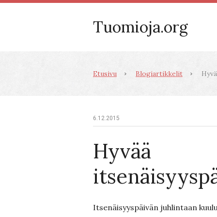
Tuomioja.org
Etusivu
Blogiartikkelit
Hyvää
6.12.2015
Hyvää
itsenäisyyspä
Itsenäisyyspäivän juhlintaan kuul