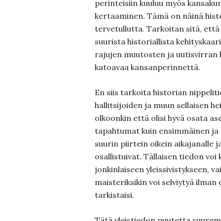
perinteisiin kuuluu myös kansaku
kertaaminen. Tämä on näinä hist
tervetullutta. Tarkoitan sitä, ett
suurista historiallista kehityskaa
rajujen muutosten ja uutisvirran ke
katoavaa kansanperinnettä.
En siis tarkoita historian nippelit
hallitsijoiden ja muun sellaisen h
olkoonkin että olisi hyvä osata ase
tapahtumat kuin ensimmäinen ja
suurin piirtein oikein aikajanalle j
osallistuivat. Tällaisen tiedon voi
jonkinlaiseen yleissivistykseen, vai
maisteriksikin voi selviytyä ilman
tarkistaisi.
Tätä yleistiedon puutetta suuremp