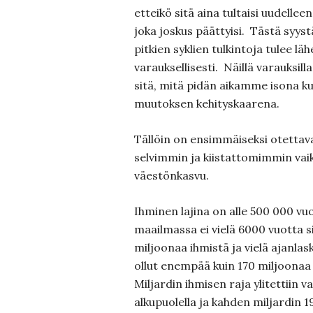
etteikö sitä aina tultaisi uudellee
joka joskus päättyisi. Tästä syyst
pitkien syklien tulkintoja tulee lä
varauksellisesti. Näillä varauksilla
sitä, mitä pidän aikamme isona k
muutoksen kehityskaarena.
Tällöin on ensimmäiseksi otettav
selvimmin ja kiistattomimmin vai
väestönkasvu.
Ihminen lajina on alle 500 000 v
maailmassa ei vielä 6000 vuotta 
miljoonaa ihmistä ja vielä ajanla
ollut enempää kuin 170 miljoonaa
Miljardin ihmisen raja ylitettiin 
alkupuolella ja kahden miljardin 1