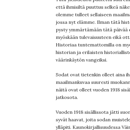
että ihmisiltä puuttuu selkeä näke
olemme tulleet sellaiseen maailm
jossa nyt elämme. Ilman tätä histo
pysty ymmärtämään tätä päivää 
myöskään tulevaisuuteen eikä ott
Historiaa tuntemattomilla on myö
historian ja erilaisten historialli
väärinkäytön vangeiksi.
Sodat ovat tietenkin olleet aina 
maailmankuvaa suuresti muokanne
näitä ovat olleet vuoden 1918 sisäll
jatkosota.
Vuoden 1918 sisällissota jätti su
syvät haavat, joita sodan muistel
ylläpiti. Kaunokirjallisuudessa Vä