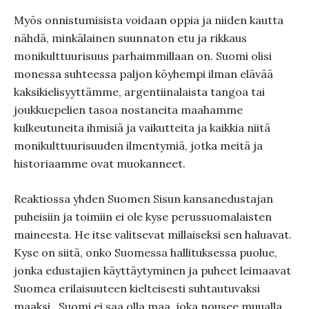
Myös onnistumisista voidaan oppia ja niiden kautta
nähdä, minkälainen suunnaton etu ja rikkaus
monikulttuurisuus parhaimmillaan on. Suomi olisi
monessa suhteessa paljon köyhempi ilman elävää
kaksikielisyyttämme, argentiinalaista tangoa tai
joukkuepelien tasoa nostaneita maahamme
kulkeutuneita ihmisiä ja vaikutteita ja kaikkia niitä
monikulttuurisuuden ilmentymiä, jotka meitä ja
historiaamme ovat muokanneet.
Reaktiossa yhden Suomen Sisun kansanedustajan
puheisiin ja toimiin ei ole kyse perussuomalaisten
maineesta. He itse valitsevat millaiseksi sen haluavat.
Kyse on siitä, onko Suomessa hallituksessa puolue,
jonka edustajien käyttäytyminen ja puheet leimaavat
Suomea erilaisuuteen kielteisesti suhtautuvaksi
maaksi . Suomi ei saa olla maa, joka nousee muualla