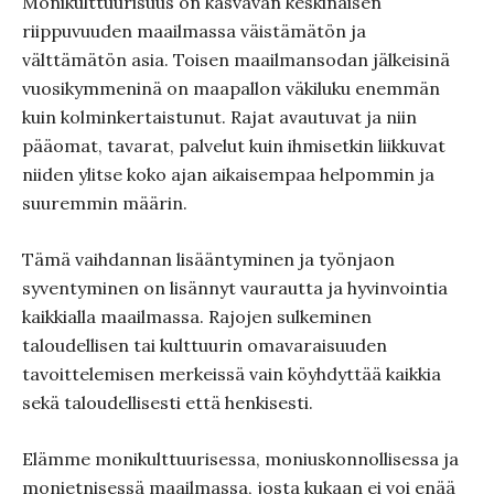
Monikulttuurisuus on kasvavan keskinäisen
riippuvuuden maailmassa väistämätön ja
välttämätön asia. Toisen maailmansodan jälkeisinä
vuosikymmeninä on maapallon väkiluku enemmän
kuin kolminkertaistunut. Rajat avautuvat ja niin
pääomat, tavarat, palvelut kuin ihmisetkin liikkuvat
niiden ylitse koko ajan aikaisempaa helpommin ja
suuremmin määrin.
Tämä vaihdannan lisääntyminen ja työnjaon
syventyminen on lisännyt vaurautta ja hyvinvointia
kaikkialla maailmassa. Rajojen sulkeminen
taloudellisen tai kulttuurin omavaraisuuden
tavoittelemisen merkeissä vain köyhdyttää kaikkia
sekä taloudellisesti että henkisesti.
Elämme monikulttuurisessa, moniuskonnollisessa ja
monietnisessä maailmassa, josta kukaan ei voi enää