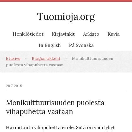
Tuomioja.org
Henkilötiedot
Kirjavinkit
Arkisto
Kuvia
In English
På Svenska
Etusivu
Blogiartikkelit
Monikulttuurisuuden
puolesta vihapuhetta vastaan
28.7.2015
Monikulttuurisuuden puolesta
vihapuhetta vastaan
Harmitonta vihapuhetta ei ole. Siitä on vain lyhyt