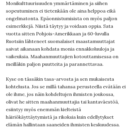
Monikulttuurisuuden ymmärtäminen ja siihen
sopeutuminen ei tietenkään ole aina helppoa eikä
ongelmatonta. Epäonnistumisista on myös paljon
esimerkkejä. Niistä täytyy ja voidaan oppia. Sata
vuotta sitten Pohjois-Amerikkaan ja 60-luvulla
Ruotsiin lähteneet suomalaiset maastamuuttajat
saivat aikanaan kohdata monia ennakkoluuloja ja
vaikeuksia. Maahanmuuttajien kotouttamisessa on
meilläkin paljon puutteita ja parannettavaa.
Kyse on tässäkin tasa-arvosta ja sen mukaisesta
kohtelusta. Jos se millä tahansa perusteella evätään ei
ole ihme, jos näin kohdeltujen ihmisten joukossa,
olivat he sitten maahanmuuttajia tai kantaväestöä,
esiintyy myös enemmän kielteistä
häiriökäyttäytymistä ja rikoksia kuin edellytykset
elämän hallintaan saaneiden ihmisten keskuudessa.