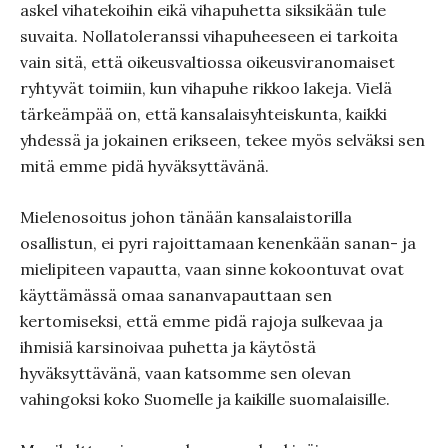
askel vihatekoihin eikä vihapuhetta siksikään tule
suvaita. Nollatoleranssi vihapuheeseen ei tarkoita
vain sitä, että oikeusvaltiossa oikeusviranomaiset
ryhtyvät toimiin, kun vihapuhe rikkoo lakeja. Vielä
tärkeämpää on, että kansalaisyhteiskunta, kaikki
yhdessä ja jokainen erikseen, tekee myös selväksi sen
mitä emme pidä hyväksyttävänä.
Mielenosoitus johon tänään kansalaistorilla
osallistun, ei pyri rajoittamaan kenenkään sanan- ja
mielipiteen vapautta, vaan sinne kokoontuvat ovat
käyttämässä omaa sananvapauttaan sen
kertomiseksi, että emme pidä rajoja sulkevaa ja
ihmisiä karsinoivaa puhetta ja käytöstä
hyväksyttävänä, vaan katsomme sen olevan
vahingoksi koko Suomelle ja kaikille suomalaisille.