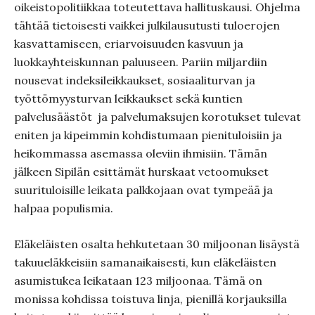
oikeistopolitiikkaa toteutettava hallituskausi. Ohjelma
tähtää tietoisesti vaikkei julkilausutusti tuloerojen
kasvattamiseen, eriarvoisuuden kasvuun ja
luokkayhteiskunnan paluuseen. Pariin miljardiin
nousevat indeksileikkaukset, sosiaaliturvan ja
työttömyysturvan leikkaukset sekä kuntien
palvelusäästöt ja palvelumaksujen korotukset tulevat
eniten ja kipeimmin kohdistumaan pienituloisiin ja
heikommassa asemassa oleviin ihmisiin. Tämän
jälkeen Sipilän esittämät hurskaat vetoomukset
suurituloisille leikata palkkojaan ovat tympeää ja
halpaa populismia.
Eläkeläisten osalta hehkutetaan 30 miljoonan lisäystä
takuueläkkeisiin samanaikaisesti, kun eläkeläisten
asumistukea leikataan 123 miljoonaa. Tämä on
monissa kohdissa toistuva linja, pienillä korjauksilla