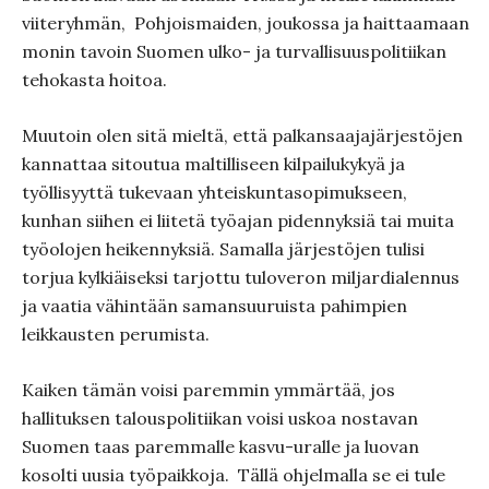
viiteryhmän, Pohjoismaiden, joukossa ja haittaamaan
monin tavoin Suomen ulko- ja turvallisuuspolitiikan
tehokasta hoitoa.
Muutoin olen sitä mieltä, että palkansaajajärjestöjen
kannattaa sitoutua maltilliseen kilpailukykyä ja
työllisyyttä tukevaan yhteiskuntasopimukseen,
kunhan siihen ei liitetä työajan pidennyksiä tai muita
työolojen heikennyksiä. Samalla järjestöjen tulisi
torjua kylkiäiseksi tarjottu tuloveron miljardialennus
ja vaatia vähintään samansuuruista pahimpien
leikkausten perumista.
Kaiken tämän voisi paremmin ymmärtää, jos
hallituksen talouspolitiikan voisi uskoa nostavan
Suomen taas paremmalle kasvu-uralle ja luovan
kosolti uusia työpaikkoja. Tällä ohjelmalla se ei tule