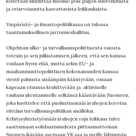
koitetaan kiinnittää huomio pois paljon suuremmista
ja eriarvoisuutta kasvattavista leikkauksista.
Ympäristö- ja ilmastopolitiikassa on tulossa
taantumuksellinen jarrumieshallitus.
Ohjelman ulko- ja turvallisuuspoliittisesta osiosta
totesin jo sen julkistamisen jälkeen, että sen kanssa
voidaan hyvin elää, mutta sekin EU- ja
maahanmuuttopoliittisen kokonaisuuden kanssa
viestii paluusta sisäänpäin kääntyvään, omaan
kapeaan etuunsa keskittyvään ja aktiiviselle
rauhanrakentamiselle selkänsä kääntävään Suomeen,
joka kuvittelee että puolustusmäärärahojen korotus
riittäisi turvallisuuspolitiikan sisällöksi.
Kehitysyhteistyömäärärahojen raju leikkaus tulee
saattamaan solidaarisuudesta piittaamattoman
Suomen ikävään asemaan YK:ssa ja meille lähimmän