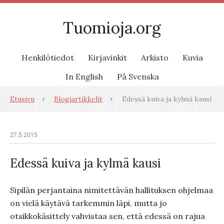
Tuomioja.org
Henkilötiedot
Kirjavinkit
Arkisto
Kuvia
In English
På Svenska
Etusivu
Blogiartikkelit
Edessä kuiva ja kylmä kausi
27.5.2015
Edessä kuiva ja kylmä kausi
Sipilän perjantaina nimitettävän hallituksen ohjelmaa
on vielä käytävä tarkemmin läpi, mutta jo
otsikkokäsittely vahvistaa sen, että edessä on rajua