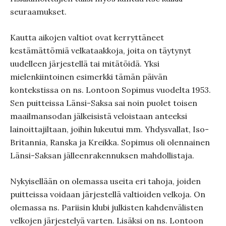
seuraamukset.
Kautta aikojen valtiot ovat kerryttäneet
kestämättömiä velkataakkoja, joita on täytynyt
uudelleen järjestellä tai mitätöidä. Yksi
mielenkiintoinen esimerkki tämän päivän
kontekstissa on ns. Lontoon Sopimus vuodelta 1953.
Sen puitteissa Länsi-Saksa sai noin puolet toisen
maailmansodan jälkeisistä veloistaan anteeksi
lainoittajiltaan, joihin lukeutui mm. Yhdysvallat, Iso-
Britannia, Ranska ja Kreikka. Sopimus oli olennainen
Länsi-Saksan jälleenrakennuksen mahdollistaja.
Nykyisellään on olemassa useita eri tahoja, joiden
puitteissa voidaan järjestellä valtioiden velkoja. On
olemassa ns. Pariisin klubi julkisten kahdenvälisten
velkojen järjestelyä varten. Lisäksi on ns. Lontoon