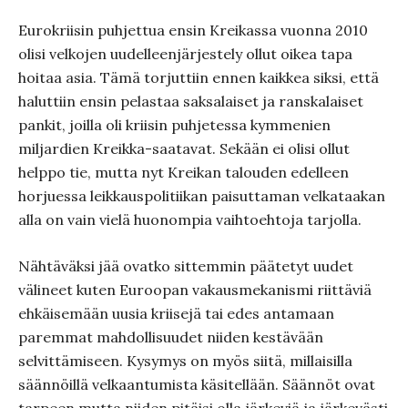
Eurokriisin puhjettua ensin Kreikassa vuonna 2010
olisi velkojen uudelleenjärjestely ollut oikea tapa
hoitaa asia. Tämä torjuttiin ennen kaikkea siksi, että
haluttiin ensin pelastaa saksalaiset ja ranskalaiset
pankit, joilla oli kriisin puhjetessa kymmenien
miljardien Kreikka-saatavat. Sekään ei olisi ollut
helppo tie, mutta nyt Kreikan talouden edelleen
horjuessa leikkauspolitiikan paisuttaman velkataakan
alla on vain vielä huonompia vaihtoehtoja tarjolla.
Nähtäväksi jää ovatko sittemmin päätetyt uudet
välineet kuten Euroopan vakausmekanismi riittäviä
ehkäisemään uusia kriisejä tai edes antamaan
paremmat mahdollisuudet niiden kestävään
selvittämiseen. Kysymys on myös siitä, millaisilla
säännöillä velkaantumista käsitellään. Säännöt ovat