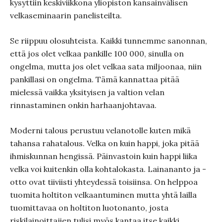
kysyttiin keskiviikkona yliopiston kansainvälisen
velkaseminaarin panelisteilta.
Se riippuu olosuhteista. Kaikki tunnemme sanonnan,
että jos olet velkaa pankille 100 000, sinulla on
ongelma, mutta jos olet velkaa sata miljoonaa, niin
pankillasi on ongelma. Tämä kannattaa pitää
mielessä vaikka yksityisen ja valtion velan
rinnastaminen onkin harhaanjohtavaa.
Moderni talous perustuu velanotolle kuten mikä
tahansa rahatalous. Velka on kuin happi, joka pitää
ihmiskunnan hengissä. Päinvastoin kuin happi liika
velka voi kuitenkin olla kohtalokasta. Lainananto ja -
otto ovat tiiviisti yhteydessä toisiinsa. On helppoa
tuomita holtiton velkaantuminen mutta yhtä lailla
tuomittavaa on holtiton luotonanto, josta
riskilainoittajien tulisi myös kantaa itse kaikki