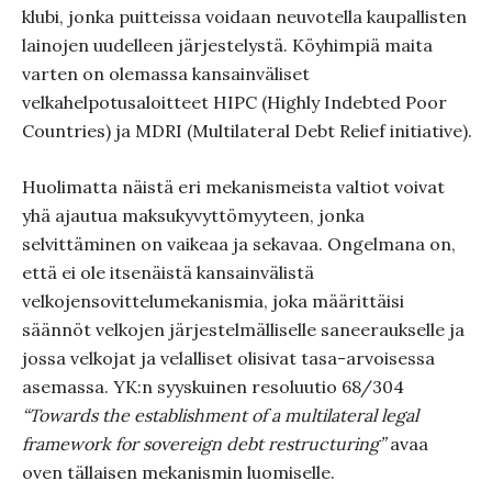
klubi, jonka puitteissa voidaan neuvotella kaupallisten
lainojen uudelleen järjestelystä. Köyhimpiä maita
varten on olemassa kansainväliset
velkahelpotusaloitteet HIPC (Highly Indebted Poor
Countries) ja MDRI (Multilateral Debt Relief initiative).
Huolimatta näistä eri mekanismeista valtiot voivat
yhä ajautua maksukyvyttömyyteen, jonka
selvittäminen on vaikeaa ja sekavaa. Ongelmana on,
että ei ole itsenäistä kansainvälistä
velkojensovittelumekanismia, joka määrittäisi
säännöt velkojen järjestelmälliselle saneeraukselle ja
jossa velkojat ja velalliset olisivat tasa-arvoisessa
asemassa. YK:n syyskuinen resoluutio 68/304
“Towards the establishment of a multilateral legal
framework for sovereign debt restructuring”
avaa
oven tällaisen mekanismin luomiselle.