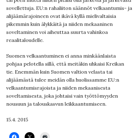
tarpeen mutta niiden pitäisi olla järkeviä ja järkevästi
sovellettuja. EU:n rahaliiton säännöt velkaantumis- ja
alijäämärajoineen ovat ikävä kyllä mielivaltaisia
pikemmin kuin älykkäitä ja niiden mekaaninen
soveltaminen voi aiheuttaa suurta vahinkoa
reaalitaloudelle.
Suomen velkaantuminen ei anna minkäänlaista
pohjaa pelotella sillä, että meitäkin uhkaisi Kreikan
tie. Enemmän kuin Suomen valtion velasta tai
alijäämästä tulee meidän olla huolissamme EU:n
velkaantumisrajoista ja niiden mekaanisesta
soveltamisesta, joka johtaisi vain työttömyyden
nousuun ja talouskasvun leikkaantumiseen.
15.4. 2015