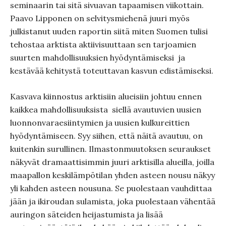
seminaarin tai sitä sivuavan tapaamisen viikottain.
Paavo Lipponen on selvitysmiehenä juuri myös
julkistanut uuden raportin siitä miten Suomen tulisi
tehostaa arktista aktiivisuuttaan sen tarjoamien
suurten mahdollisuuksien hyödyntämiseksi ja
kestävää kehitystä toteuttavan kasvun edistämiseksi.
Kasvava kiinnostus arktisiin alueisiin johtuu ennen
kaikkea mahdollisuuksista siellä avautuvien uusien
luonnonvaraesiintymien ja uusien kulkureittien
hyödyntämiseen. Syy siihen, että näitä avautuu, on
kuitenkin surullinen. Ilmastonmuutoksen seuraukset
näkyvät dramaattisimmin juuri arktisilla alueilla, joilla
maapallon keskilämpötilan yhden asteen nousu näkyy
yli kahden asteen nousuna. Se puolestaan vauhdittaa
jään ja ikiroudan sulamista, joka puolestaan vähentää
auringon säteiden heijastumista ja lisää