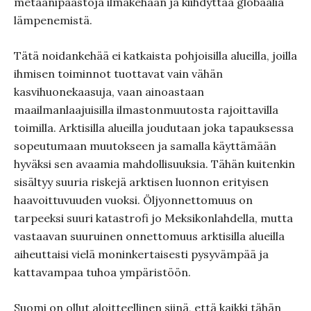
metaanipäästöjä ilmakehään ja kiihdyttää globaalia
lämpenemistä.
Tätä noidankehää ei katkaista pohjoisilla alueilla, joilla
ihmisen toiminnot tuottavat vain vähän
kasvihuonekaasuja, vaan ainoastaan
maailmanlaajuisilla ilmastonmuutosta rajoittavilla
toimilla. Arktisilla alueilla joudutaan joka tapauksessa
sopeutumaan muutokseen ja samalla käyttämään
hyväksi sen avaamia mahdollisuuksia. Tähän kuitenkin
sisältyy suuria riskejä arktisen luonnon erityisen
haavoittuvuuden vuoksi. Öljyonnettomuus on
tarpeeksi suuri katastrofi jo Meksikonlahdella, mutta
vastaavan suuruinen onnettomuus arktisilla alueilla
aiheuttaisi vielä moninkertaisesti pysyvämpää ja
kattavampaa tuhoa ympäristöön.
Suomi on ollut aloitteellinen siinä, että kaikki tähän