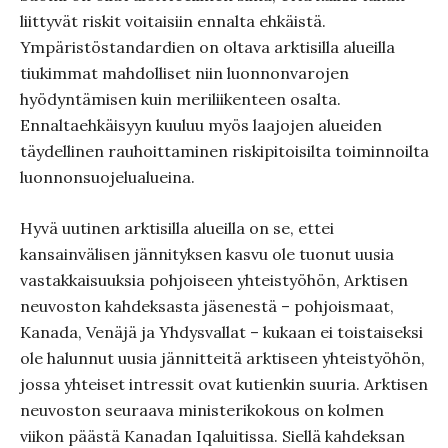
liittyvät riskit voitaisiin ennalta ehkäistä.
Ympäristöstandardien on oltava arktisilla alueilla
tiukimmat mahdolliset niin luonnonvarojen
hyödyntämisen kuin meriliikenteen osalta.
Ennaltaehkäisyyn kuuluu myös laajojen alueiden
täydellinen rauhoittaminen riskipitoisilta toiminnoilta
luonnonsuojelualueina.
Hyvä uutinen arktisilla alueilla on se, ettei
kansainvälisen jännityksen kasvu ole tuonut uusia
vastakkaisuuksia pohjoiseen yhteistyöhön, Arktisen
neuvoston kahdeksasta jäsenestä – pohjoismaat,
Kanada, Venäjä ja Yhdysvallat – kukaan ei toistaiseksi
ole halunnut uusia jännitteitä arktiseen yhteistyöhön,
jossa yhteiset intressit ovat kutienkin suuria. Arktisen
neuvoston seuraava ministerikokous on kolmen
viikon päästä Kanadan Iqaluitissa. Siellä kahdeksan