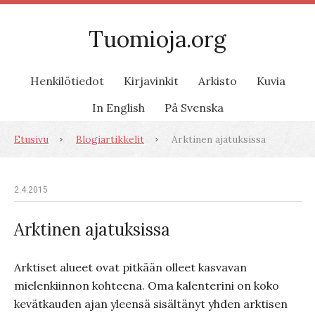
Tuomioja.org
Henkilötiedot
Kirjavinkit
Arkisto
Kuvia
In English
På Svenska
Etusivu
Blogiartikkelit
Arktinen ajatuksissa
2.4.2015
Arktinen ajatuksissa
Arktiset alueet ovat pitkään olleet kasvavan
mielenkiinnon kohteena. Oma kalenterini on koko
kevätkauden ajan yleensä sisältänyt yhden arktisen