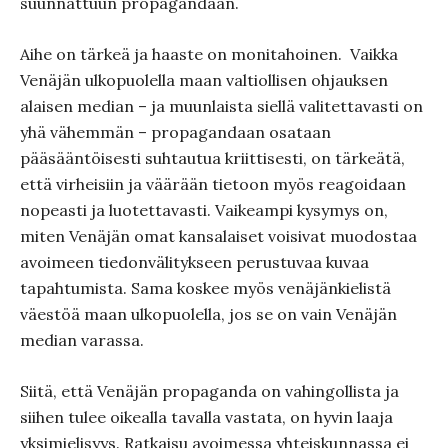
suunnattuun propagandaan.
Aihe on tärkeä ja haaste on monitahoinen. Vaikka
Venäjän ulkopuolella maan valtiollisen ohjauksen
alaisen median – ja muunlaista siellä valitettavasti on
yhä vähemmän – propagandaan osataan
pääsääntöisesti suhtautua kriittisesti, on tärkeätä,
että virheisiin ja väärään tietoon myös reagoidaan
nopeasti ja luotettavasti. Vaikeampi kysymys on,
miten Venäjän omat kansalaiset voisivat muodostaa
avoimeen tiedonvälitykseen perustuvaa kuvaa
tapahtumista. Sama koskee myös venäjänkielistä
väestöä maan ulkopuolella, jos se on vain Venäjän
median varassa.
Siitä, että Venäjän propaganda on vahingollista ja
siihen tulee oikealla tavalla vastata, on hyvin laaja
yksimielisyys. Ratkaisu avoimessa yhteiskunnassa ei