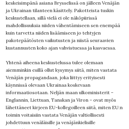
keskeisimpänä asiana Brysselissä on jälleen Venäjän
ja Ukrainan tilanteen käsittely. Pakotteista tuskin
keskustellaan, sillä vielä ei ole näköpiirissä
mahdollisuuksia niiden vähentämiseen sen enempää
kuin tarvetta niiden lisäämiseen jo tehtyjen
pakotepäätösten vaikutusten ja niistä seuraavien
kustannusten koko ajan vahvistuessa ja kasvaessa.
Yhtenä aiheena keskustelussa tulee olemaan
aiemminkin esillä ollut kysymys siitä, miten vastata
Venäjän propagandaan, joka liittyy erityisesti
käynnissä olevaan Ukrainaa koskevaan
informaatiosotaan. Neljän maan ulkoministerit –
Englannin, Liettuan, Tanskan ja Viron – ovat myös
lähettäneet kirjeen EU-kollegoilleen siitä, miten EU:n
toimin voitaisiin vastata Venäjän valtiollisesti
johdettuun venäläisille ja venäjänkielisille