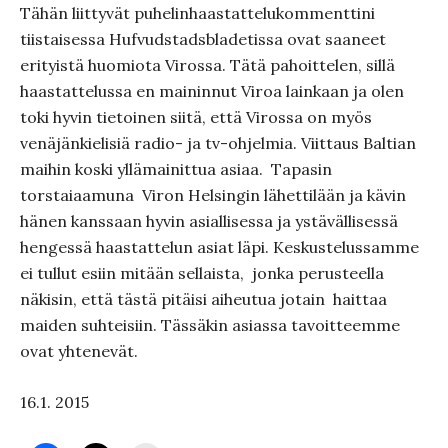
Tähän liittyvät puhelinhaastattelukommenttini
tiistaisessa Hufvudstadsbladetissa ovat saaneet
erityistä huomiota Virossa. Tätä pahoittelen, sillä
haastattelussa en maininnut Viroa lainkaan ja olen
toki hyvin tietoinen siitä, että Virossa on myös
venäjänkielisiä radio- ja tv-ohjelmia. Viittaus Baltian
maihin koski yllämainittua asiaa. Tapasin
torstaiaamuna Viron Helsingin lähettilään ja kävin
hänen kanssaan hyvin asiallisessa ja ystävällisessä
hengessä haastattelun asiat läpi. Keskustelussamme
ei tullut esiin mitään sellaista, jonka perusteella
näkisin, että tästä pitäisi aiheutua jotain haittaa
maiden suhteisiin. Tässäkin asiassa tavoitteemme
ovat yhtenevät.
16.1. 2015