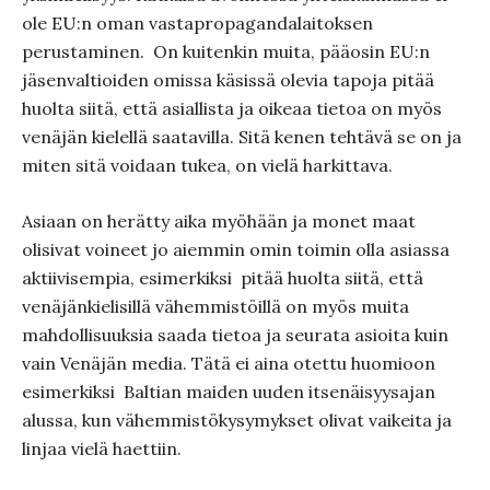
ole EU:n oman vastapropagandalaitoksen
perustaminen. On kuitenkin muita, pääosin EU:n
jäsenvaltioiden omissa käsissä olevia tapoja pitää
huolta siitä, että asiallista ja oikeaa tietoa on myös
venäjän kielellä saatavilla. Sitä kenen tehtävä se on ja
miten sitä voidaan tukea, on vielä harkittava.
Asiaan on herätty aika myöhään ja monet maat
olisivat voineet jo aiemmin omin toimin olla asiassa
aktiivisempia, esimerkiksi pitää huolta siitä, että
venäjänkielisillä vähemmistöillä on myös muita
mahdollisuuksia saada tietoa ja seurata asioita kuin
vain Venäjän media. Tätä ei aina otettu huomioon
esimerkiksi Baltian maiden uuden itsenäisyysajan
alussa, kun vähemmistökysymykset olivat vaikeita ja
linjaa vielä haettiin.