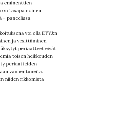
a eminenttien
nä on tasapainoinen
ä – paneelissa.
koituksena voi olla ETYJ:n
minen ja vesittäminen
yväksytyt periaatteet eivät
lemia toisen heikkouden
hty periaatteiden
kaan vanhentuneita.
en niiden rikkomista