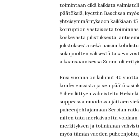
toimintaan eikä kaikista valmistel
päätöksiä, kyettiin Baselissa my
yhteisymmärrykseen kaikkiaan 15
korruption vastaisesta toiminnasta
koskevasta julistuksesta, antisem
julistuksesta sekä naisiin kohdistu
sukupuolten välisestä tasa-arvos
aikaansaamisessa Suomi oli erityis
Ensi vuonna on kulunut 40 vuotta
konferenssista ja sen päätösasiaki
Siihen liittyen valmisteltu Helsinki
suppeassa muodossa jättäen viel
puheenjohtajamaan Serbian ratkai
miten tätä merkkivuotta voidaan 
merkityksen ja toiminnan vahvist
myös tämän vuoden puheenjohtaj