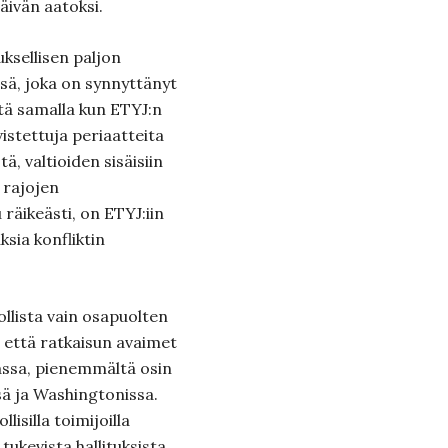
äivän aatoksi.
ksellisen paljon
ssä, joka on synnyttänyt
tä samalla kun ETYJ:n
istettuja periaatteita
ä, valtioiden sisäisiin
 rajojen
äikeästi, on ETYJ:iin
sia konfliktin
llista vain osapuolten
ä että ratkaisun avaimet
ssa, pienemmältä osin
sä ja Washingtonissa.
lisilla toimijoilla
 tukevista hallituksista