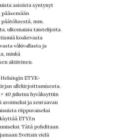
luista asioista syntynyt
ös pääsemään
 päätöksestä, mm.
, ulkomaisia taistelijoita
itismiä koskevasta
vasta väkivallasta ja
ta, minkä
en aktiivinen.
 Helsingin ETYK-
rjan allekirjoittamisesta.
 + 40 julistus hyväksyttiin
ä avoimeksi ja seuraavan
suista riippuvaiseksi
käyttää ETYJ:n
amiseksi. Tätä pohditaan
amaan Sveitsin vielä