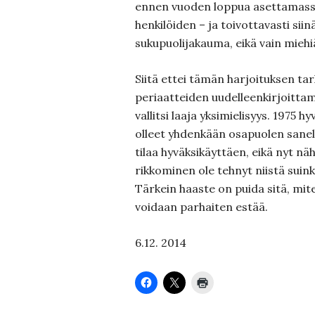
ennen vuoden loppua asettamass
henkilöiden – ja toivottavasti sii
sukupuolijakauma, eikä vain miehi
Siitä ettei tämän harjoituksen tar
periaatteiden uudelleenkirjoitta
vallitsi laaja yksimielisyys. 1975 h
olleet yhdenkään osapuolen sane
tilaa hyväksikäyttäen, eikä nyt nä
rikkominen ole tehnyt niistä suin
Tärkein haaste on puida sitä, mit
voidaan parhaiten estää.
6.12. 2014