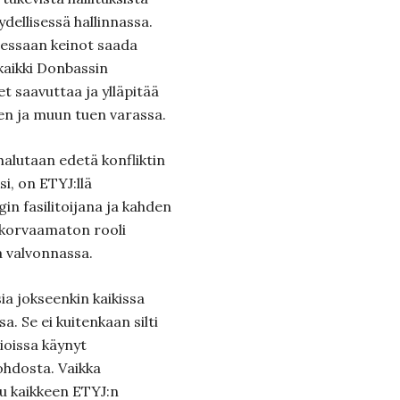
ydellisessä hallinnassa.
tessaan keinot saada
aikki Donbassin
t saavuttaa ja ylläpitää
en ja muun tuen varassa.
alutaan edetä konfliktin
i, on ETYJ:llä
in fasilitoijana ja kahden
 korvaamaton rooli
 valvonnassa.
sia jokseenkin kaikissa
. Se ei kuitenkaan silti
sioissa käynyt
ohdosta. Vaikka
tuu kaikkeen ETYJ:n