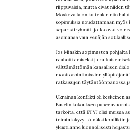
riippuvaisia, mutta eivät niiden tä
Moskovalla on kuitenkin niin halu
sopimuksia noudattamaan myös k
separistiryhmät, jotka ovat voinee
asemansa vain Venäjän sotilaallis
Jos Minskin sopimusten pohjalta h
rauhoittamiseksi ja ratkaisemiseks
välttämättömän kansallisen dialog
monitorointimission ylläpitäjänä
ratkaisujen täytäntöönpanossa ja
Ukrainan konflikti oli keskeinen a
Baselin kokouksen puheenvuoroissa
tarkoita, että ETYJ olisi muissa a
toimintakyvyttömäksi konfliktin j
yleistilanne luonnollisesti heijas