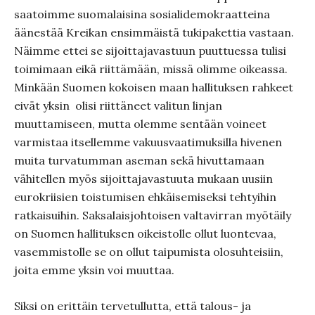
saatoimme suomalaisina sosialidemokraatteina
äänestää Kreikan ensimmäistä tukipakettia vastaan.
Näimme ettei se sijoittajavastuun puuttuessa tulisi
toimimaan eikä riittämään, missä olimme oikeassa.
Minkään Suomen kokoisen maan hallituksen rahkeet
eivät yksin
olisi riittäneet valitun linjan
muuttamiseen, mutta olemme sentään voineet
varmistaa itsellemme vakuusvaatimuksilla hivenen
muita turvatumman aseman sekä hivuttamaan
vähitellen myös sijoittajavastuuta mukaan uusiin
eurokriisien toistumisen ehkäisemiseksi tehtyihin
ratkaisuihin. Saksalaisjohtoisen valtavirran myötäily
on Suomen hallituksen oikeistolle ollut luontevaa,
vasemmistolle se on ollut taipumista olosuhteisiin,
joita emme yksin voi muuttaa.
Siksi on erittäin tervetullutta, että talous- ja