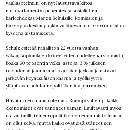
vaaliasetelmiin, on nyt lausuttava kiitos
europarlamentin puhemies ja sosialistien
kärkiehdokas Martin Schulzille komission ja
Euroopan keskuspankin vallitsevan euro-ortodoksian
kyseenalaistamisesta.
Schulz esittää rahaliiton 22 vuotta vanhan
vakaussopimuksen kriteereiden uudelleenarvioimista,
koska 60 prosentin velka-aste ja
3 % julkisen
talouden alijäämärajat ovat liian jäykkiä ja estävät
järkevän keynesiläisen kasvua ja työllisyyttä
ylläpitävän suhdannepolitiikan harjoittamisen.
Havainto ei sinänsä ole uusi. Enempi vähempi kaikki
ekonomistit ovat sanoneet saman. Luultavasti myös
ns. vastuullisten europoliitikoiden enemmistölle asia
on ollut selvä, mutta kaikki ovat sisäistäneet sen