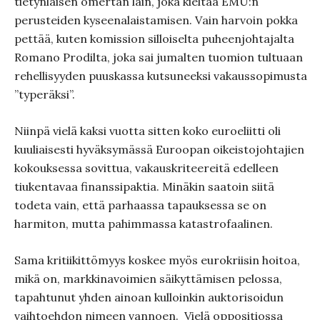
tietynlaisen omertan lain, joka kieltää EMU:n
perusteiden kyseenalaistamisen. Vain harvoin pokka
pettää, kuten komission silloiselta puheenjohtajalta
Romano Prodilta, joka sai jumalten tuomion tultuaan
rehellisyyden puuskassa kutsuneeksi vakaussopimusta
”typeräksi”.
Niinpä vielä kaksi vuotta sitten koko euroeliitti oli
kuuliaisesti hyväksymässä Euroopan oikeistojohtajien
kokouksessa sovittua, vakauskriteereitä edelleen
tiukentavaa finanssipaktia. Minäkin saatoin siitä
todeta vain, että parhaassa tapauksessa se on
harmiton, mutta pahimmassa katastrofaalinen.
Sama kritiikittömyys koskee myös eurokriisin hoitoa,
mikä on, markkinavoimien säikyttämisen pelossa,
tapahtunut yhden ainoan kulloinkin auktorisoidun
vaihtoehdon nimeen vannoen.
Vielä oppositiossa