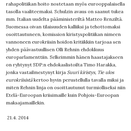
rahapolitiikan hoito nostetaan myös eurooppalaisella
tasolla vaaliteemaksi. Schulzin avaus on saanut tukea
mm. Italian uudelta pääministeriltä Matteo Renziltä.
Suomessa oivan tilaisuuden kalliiksi ja tehottomaksi
osoittautuneen, komission kiristyspolitiikan nimeen
vannoneen eurokriisin hoidon kritiikkiin tarjoaa sen
yhden päävastuullisen Olli Rehnin ehdokkuus
europarlamenttiin. Selkeimmin hänen haastajakseen
on ryhtynyt SDP:n ehdokaslistoilta Timo Harakka,
jonka vastailmestynyt kirja
Suuri kiristys, Tie ulos
eurokriisistä
kertoo hyvin perustellulla tavalla miksi ja
miten Rehnin linja on osoittautunut turmiolliseksi niin
Etelä-Euroopan kriisimaille kuin Pohjois-Euroopan
maksajamaillekin.
21.4. 2014