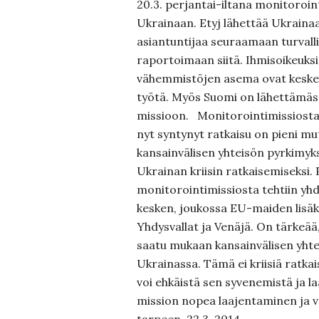
20.3. perjantai-iltana monitoroin
Ukrainaan. Etyj lähettää Ukrainaa
asiantuntijaa seuraamaan turvalli
raportoimaan siitä. Ihmisoikeuks
vähemmistöjen asema ovat keskei
työtä. Myös Suomi on lähettämäss
missioon. Monitorointimissiosta 
nyt syntynyt ratkaisu on pieni mu
kansainvälisen yhteisön pyrkimyk
Ukrainan kriisin ratkaisemiseksi.
monitorointimissiosta tehtiin yh
kesken, joukossa EU-maiden lisäk
Yhdysvallat ja Venäjä. On tärkeää
saatu mukaan kansainvälisen yht
Ukrainassa. Tämä ei kriisiä ratkai
voi ehkäistä sen syvenemistä ja l
mission nopea laajentaminen ja v