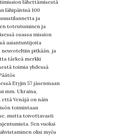
timission lähettämisestä
n lähipäivinä 100
suustilannetta ja
ien toteutuminen ja
sessä osassa mission
ä asiantuntijoita
neuvoteltiin pitkään, ja
tta tärkeä merkki
sestä toimia yhdessä
 Päätös
dessä Etyjin 57 jäsenmaan
si mm. Ukraina,
, että Venäjä on näin
eisön toimintaan
se, mutta toivottavasti
aajentumista. Sen vuoksi
ahvistaminen olisi myös