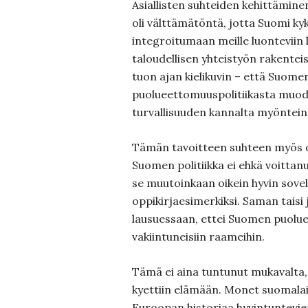
Asiallisten suhteiden kehittämine
oli välttämätöntä, jotta Suomi kyk
integroitumaan meille luonteviin l
taloudellisen yhteistyön rakenteis
tuon ajan kielikuvin – että Suome
puolueettomuuspolitiikasta muod
turvallisuuden kannalta myöntein
Tämän tavoitteen suhteen myös on
Suomen politiikka ei ehkä voittanu
se muutoinkaan oikein hyvin sove
oppikirjaesimerkiksi. Saman taisi 
lausuessaan, ettei Suomen puolu
vakiintuneisiin raameihin.
Tämä ei aina tuntunut mukavalta
kyettiin elämään. Monet suomalai
Euroopan historiaa hyvintuntevie