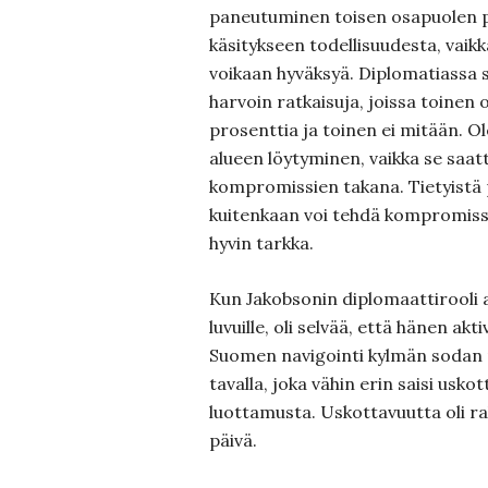
paneutuminen toisen osapuolen p
käsitykseen todellisuudesta, vaikk
voikaan hyväksyä. Diplomatiassa 
harvoin ratkaisuja, joissa toinen 
prosenttia ja toinen ei mitään. O
alueen löytyminen, vaikka se saatt
kompromissien takana. Tietyistä 
kuitenkaan voi tehdä kompromisse
hyvin tarkka.
Kun Jakobsonin diplomaattirooli a
luvuille, oli selvää, että hänen akt
Suomen navigointi kylmän sodan
tavalla, joka vähin erin saisi usko
luottamusta. Uskottavuutta oli r
päivä.