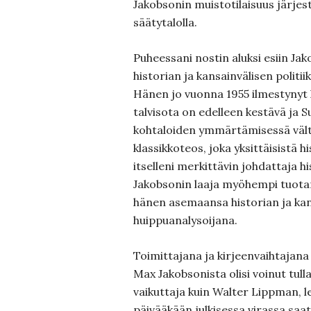
Jakobsonin muistotilaisuus järjes
säätytalolla.
Puheessani nostin aluksi esiin Ja
historian ja kansainvälisen politi
Hänen jo vuonna 1955 ilmestynyt 
talvisota on edelleen kestävä ja
kohtaloiden ymmärtämisessä väl
klassikkoteos, joka yksittäisistä h
itselleni merkittävin johdattaja h
Jakobsonin laaja myöhempi tuotan
hänen asemaansa historian ja kans
huippuanalysoijana.
Toimittajana ja kirjeenvaihtajana
Max Jakobsonista olisi voinut tul
vaikuttaja kuin Walter Lippman, l
päivääkään julkisessa virassa saatt