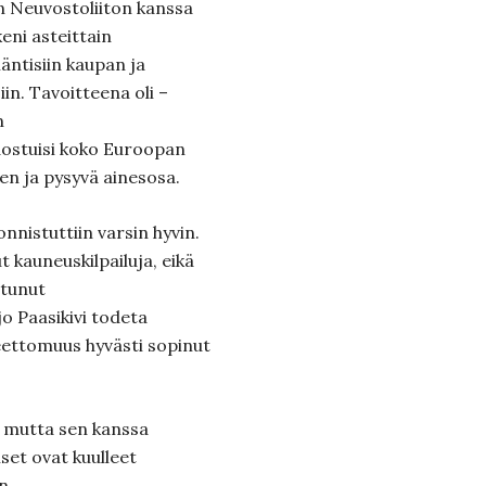
n Neuvostoliiton kanssa
eni asteittain
äntisiin kaupan ja
iin. Tavoitteena oli –
n
ostuisi koko Euroopan
en ja pysyvä ainesosa.
nistuttiin varsin hyvin.
t kauneuskilpailuja, eikä
ltunut
jo Paasikivi todeta
eettomuus hyvästi sopinut
, mutta sen kanssa
set ovat kuulleet
n