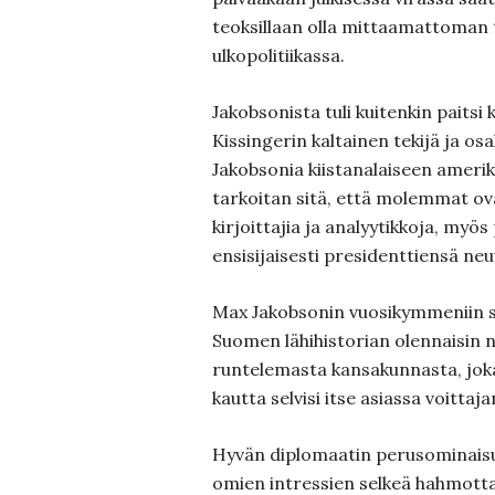
teoksillaan olla mittaamattoman 
ulkopolitiikassa.
Jakobsonista tuli kuitenkin paitsi
Kissingerin kaltainen tekijä ja osa
Jakobsonia kiistanalaiseen ameri
tarkoitan sitä, että molemmat ovat
kirjoittajia ja analyytikkoja, myös 
ensisijaisesti presidenttiensä ne
Max Jakobsonin vuosikymmeniin si
Suomen lähihistorian olennaisin n
runtelemasta kansakunnasta, jok
kautta selvisi itse asiassa voittaja
Hyvän diplomaatin perusominaisuu
omien intressien selkeä hahmot