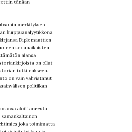
tettiin tänään
kobsonin merkityksen
ikan huippuanalyytikkona.
kirjansa Diplomaattien
 Suomen sodanaikaisten
ttämätön alansa
istoriankirjoista on ollut
istorian tutkimukseen.
to on vain vahvistanut
ainvälisen politiikan
 uransa aloittaneesta
la samankaltainen
ehtimies joka toimimatta
oi kirjoituksillaan ja