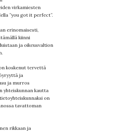
keiden virkamiesten
lla ”you got it perfect”.
lan erinomaisesti,
tämällä kiinni
duistaan ja oikeusvaltion
n.
on koskenut tervettä
yryyttä ja
usu ja murros
n yhteiskunnan kautta
 tietoyhteiskunnaksi on
annossa tavattoman
nen rikkaan ja