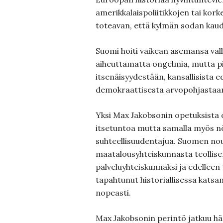
amerikkalaispoliitikkojen tai kor
toteavan, että kylmän sodan kaude
Suomi hoiti vaikean asemansa val
aiheuttamatta ongelmia, mutta pi
itsenäisyydestään, kansallisista e
demokraattisesta arvopohjastaa
Yksi Max Jakobsonin opetuksista 
itsetuntoa mutta samalla myös nö
suhteellisuudentajua. Suomen no
maatalousyhteiskunnasta teollise
palveluyhteiskunnaksi ja edelleen
tapahtunut historiallisessa kats
nopeasti.
Max Jakobsonin perintö jatkuu hä