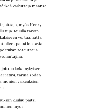
tärkeä vaikuttaja maansa
 kirjoittaja, myös Henry
llistuja. Muulla tavoin
kkalaiseen vertaamatta
 olleet paitsi loistavia
politiikan toteuttajia
uvonantajina.
joittuu koko nykyisen
arratiivi, tarina sodan
a monien vaikeuksien
na.
ksiin kuuluu paitsi
taminen myös