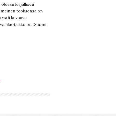
olevan kirjallisen
imeinen teoksensa on
tystä kuvaava
va alaotsikko on ”Suomi
t