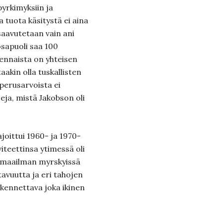
yrkimyksiin ja
a tuota käsitystä ei aina
saavutetaan vain ani
osapuoli saa 100
lennaista on yhteisen
aakin olla tuskallisten
perusarvoista ei
ja, mistä Jakobson oli
joittui 1960- ja 1970-
iviteettinsa ytimessä oli
 maailman myrskyissä
ttavuutta ja eri tahojen
akennettava joka ikinen