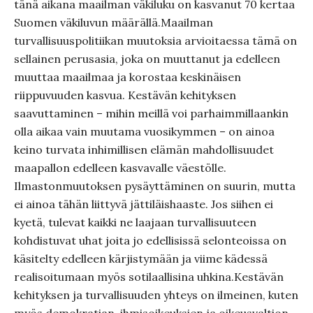
tänä aikana maailman väkiluku on kasvanut 70 kertaa
Suomen väkiluvun määrällä.Maailman
turvallisuuspolitiikan muutoksia arvioitaessa tämä on
sellainen perusasia, joka on muuttanut ja edelleen
muuttaa maailmaa ja korostaa keskinäisen
riippuvuuden kasvua. Kestävän kehityksen
saavuttaminen – mihin meillä voi parhaimmillaankin
olla aikaa vain muutama vuosikymmen – on ainoa
keino turvata inhimillisen elämän mahdollisuudet
maapallon edelleen kasvavalle väestölle.
Ilmastonmuutoksen pysäyttäminen on suurin, mutta
ei ainoa tähän liittyvä jättiläishaaste. Jos siihen ei
kyetä, tulevat kaikki ne laajaan turvallisuuteen
kohdistuvat uhat joita jo edellisissä selonteoissa on
käsitelty edelleen kärjistymään ja viime kädessä
realisoitumaan myös sotilaallisina uhkina.Kestävän
kehityksen ja turvallisuuden yhteys on ilmeinen, kuten