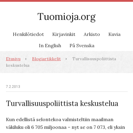
Tuomioja.org
Henkilötiedot
Kirjavinkit
Arkisto
Kuvia
In English
På Svenska
Etusivu
Blogiartikkelit
Turvallisuuspoliittista
keskustelua
7.2.2013
Turvallisuuspoliittista keskustelua
Kun edellistä selontekoa valmisteltiin maailman
väkiluku oli 6 705 miljoonaa – nyt se on 7 073, eli yksin