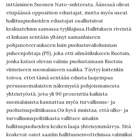
inttäminen Suomen Nato-suhteesta. Äänessä olivat
etupäässä opposition edustajat, mutta myös useat
hallituspuolueiden edustajat osallistuivat
keskusteluun samassa tyylilajissa.Hallituksen riveistä
ei kukaan sentään yltänyt samanlaiseen
pohjanoteeraukseen kuin puolustuvaliokunnan
puheenjohtaja (PS), joka otti silmätikukseen Ruotsin,
jonka katsoi olevan valmis puolustamaan Ruotsia
viimeiseen suomalaiseen saakka. Täytyy kuitenkin
toivoa, ettei tämä sentään edusta laajempaa
perussuomalaisten näkemystä pohjoismaisesta
yhteistyöstä, jota yli 90 prosenttia kaikista
suomalaisista kannattaa myös turvallisuus- ja
puolustuspolitiikassa.On hyvä muistaa, että ulko- ja
turvallisuuspolitiikasta vallitsee ainakin
hallituspuolueiden kesken laaja yhteisymmärrys. Sitä
koskevat osiot saatiin hallitusneuvotteluissa valmiiksi