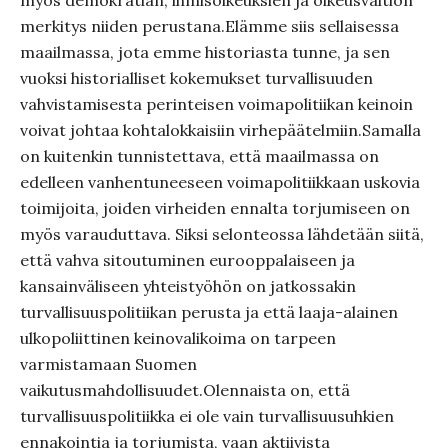
myös demokratian, ihmisoikeuksien ja oikeusvaltion
merkitys niiden perustana.Elämme siis sellaisessa
maailmassa, jota emme historiasta tunne, ja sen
vuoksi historialliset kokemukset turvallisuuden
vahvistamisesta perinteisen voimapolitiikan keinoin
voivat johtaa kohtalokkaisiin virhepäätelmiin.Samalla
on kuitenkin tunnistettava, että maailmassa on
edelleen vanhentuneeseen voimapolitiikkaan uskovia
toimijoita, joiden virheiden ennalta torjumiseen on
myös varauduttava. Siksi selonteossa lähdetään siitä,
että vahva sitoutuminen eurooppalaiseen ja
kansainväliseen yhteistyöhön on jatkossakin
turvallisuuspolitiikan perusta ja että laaja-alainen
ulkopoliittinen keinovalikoima on tarpeen
varmistamaan Suomen
vaikutusmahdollisuudet.Olennaista on, että
turvallisuuspolitiikka ei ole vain turvallisuusuhkien
ennakointia ja torjumista, vaan aktiivista