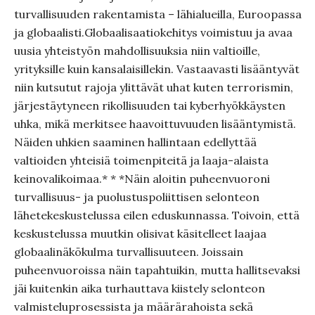
turvallisuuden rakentamista – lähialueilla, Euroopassa
ja globaalisti.Globaalisaatiokehitys voimistuu ja avaa
uusia yhteistyön mahdollisuuksia niin valtioille,
yrityksille kuin kansalaisillekin. Vastaavasti lisääntyvät
niin kutsutut rajoja ylittävät uhat kuten terrorismin,
järjestäytyneen rikollisuuden tai kyberhyökkäysten
uhka, mikä merkitsee haavoittuvuuden lisääntymistä.
Näiden uhkien saaminen hallintaan edellyttää
valtioiden yhteisiä toimenpiteitä ja laaja-alaista
keinovalikoimaa.* * *Näin aloitin puheenvuoroni
turvallisuus- ja puolustuspoliittisen selonteon
lähetekeskustelussa eilen eduskunnassa. Toivoin, että
keskustelussa muutkin olisivat käsitelleet laajaa
globaalinäkökulma turvallisuuteen. Joissain
puheenvuoroissa näin tapahtuikin, mutta hallitsevaksi
jäi kuitenkin aika turhauttava kiistely selonteon
valmisteluprosessista ja määrärahoista sekä