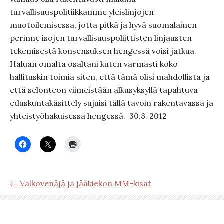
turvallisuuspolitiikkamme yleislinjojen
muotoilemisessa, jotta pitkä ja hyvä suomalainen
perinne isojen turvallisuuspoliittisten linjausten
tekemisestä konsensuksen hengessä voisi jatkua.
Haluan omalta osaltani kuten varmasti koko
hallituskin toimia siten, että tämä olisi mahdollista ja
että selonteon viimeistään alkusyksyllä tapahtuva
eduskuntakäsittely sujuisi tällä tavoin rakentavassa ja
yhteistyöhakuisessa hengessä. 30.3. 2012
← Valkovenäjä ja jääkiekon MM-kisat