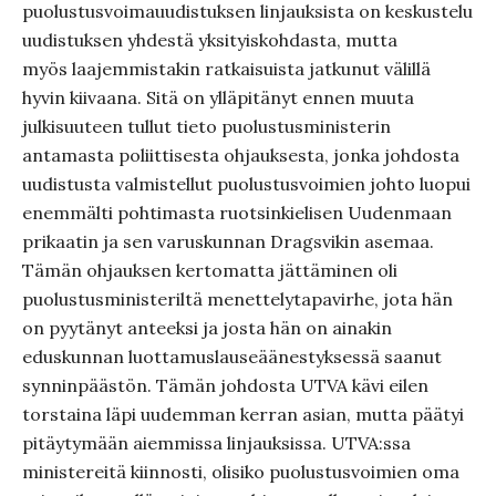
puolustusvoimauudistuksen linjauksista on keskustelu
uudistuksen yhdestä yksityiskohdasta, mutta
myös laajemmistakin ratkaisuista jatkunut välillä
hyvin kiivaana. Sitä on ylläpitänyt ennen muuta
julkisuuteen tullut tieto puolustusministerin
antamasta poliittisesta ohjauksesta, jonka johdosta
uudistusta valmistellut puolustusvoimien johto luopui
enemmälti pohtimasta ruotsinkielisen Uudenmaan
prikaatin ja sen varuskunnan Dragsvikin asemaa.
Tämän ohjauksen kertomatta jättäminen oli
puolustusministeriltä menettelytapavirhe, jota hän
on pyytänyt anteeksi ja josta hän on ainakin
eduskunnan luottamuslauseäänestyksessä saanut
synninpäästön. Tämän johdosta UTVA kävi eilen
torstaina läpi uudemman kerran asian, mutta päätyi
pitäytymään aiemmissa linjauksissa. UTVA:ssa
ministereitä kiinnosti, olisiko puolustusvoimien oma