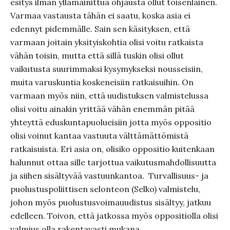
esitys ilman yllämainittua ohjausta ollut toisenlainen.
Varmaa vastausta tähän ei saatu, koska asia ei
edennyt pidemmälle. Sain sen käsityksen, että
varmaan joitain yksityiskohtia olisi voitu ratkaista
vähän toisin, mutta että sillä tuskin olisi ollut
vaikutusta suurimmaksi kysymykseksi nousseisiin,
muita varuskuntia koskeneisiin ratkaisuihin. On
varmaan myös niin, että uudistuksen valmistelussa
olisi voitu ainakin yrittää vähän enemmän pitää
yhteyttä eduskuntapuolueisiin jotta myös oppositio
olisi voinut kantaa vastuuta välttämättömistä
ratkaisuista. Eri asia on, olisiko oppositio kuitenkaan
halunnut ottaa sille tarjottua vaikutusmahdollisuutta
ja siihen sisältyvää vastuunkantoa. Turvallisuus- ja
puolustuspoliittisen selonteon (Selko) valmistelu,
johon myös puolustusvoimauudistus sisältyy, jatkuu
edelleen. Toivon, että jatkossa myös oppositiolla olisi
valmius olla rakentavasti mukana