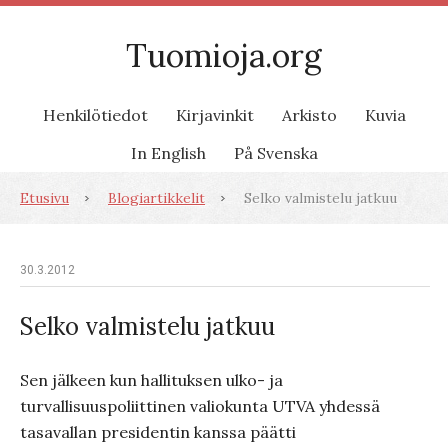
Tuomioja.org
Henkilötiedot
Kirjavinkit
Arkisto
Kuvia
In English
På Svenska
Etusivu
Blogiartikkelit
Selko valmistelu jatkuu
30.3.2012
Selko valmistelu jatkuu
Sen jälkeen kun hallituksen ulko- ja
turvallisuuspoliittinen valiokunta UTVA yhdessä
tasavallan presidentin kanssa päätti