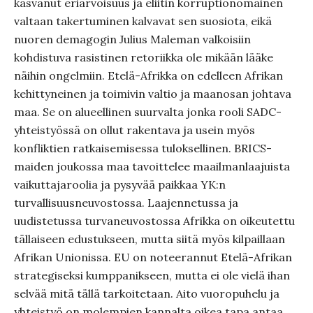
kasvanut eriarvoisuus ja eliitin korruptionomainen
valtaan takertuminen kalvavat sen suosiota, eikä
nuoren demagogin Julius Maleman valkoisiin
kohdistuva rasistinen retoriikka ole mikään lääke
näihin ongelmiin. Etelä-Afrikka on edelleen Afrikan
kehittyneinen ja toimivin valtio ja maanosan johtava
maa. Se on alueellinen suurvalta jonka rooli SADC-
yhteistyössä on ollut rakentava ja usein myös
konfliktien ratkaisemisessa tuloksellinen. BRICS-
maiden joukossa maa tavoittelee maailmanlaajuista
vaikuttajaroolia ja pysyvää paikkaa YK:n
turvallisuusneuvostossa. Laajennetussa ja
uudistetussa turvaneuvostossa Afrikka on oikeutettu
tällaiseen edustukseen, mutta siitä myös kilpaillaan
Afrikan Unionissa. EU on noteerannut Etelä-Afrikan
strategiseksi kumppanikseen, mutta ei ole vielä ihan
selvää mitä tällä tarkoitetaan. Aito vuoropuhelu ja
yhteistyö on molempien kannalta oikea tapa antaa