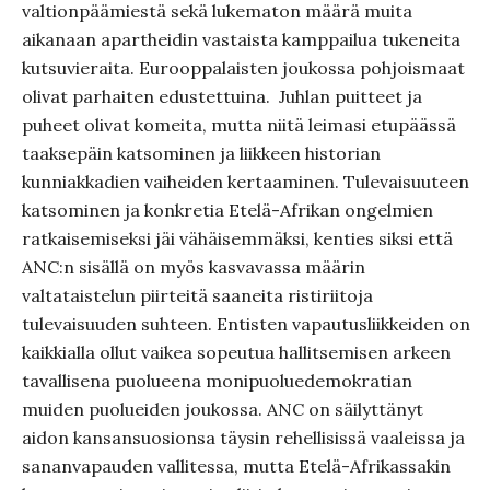
valtionpäämiestä sekä lukematon määrä muita
aikanaan apartheidin vastaista kamppailua tukeneita
kutsuvieraita. Eurooppalaisten joukossa pohjoismaat
olivat parhaiten edustettuina. Juhlan puitteet ja
puheet olivat komeita, mutta niitä leimasi etupäässä
taaksepäin katsominen ja liikkeen historian
kunniakkadien vaiheiden kertaaminen. Tulevaisuuteen
katsominen ja konkretia Etelä-Afrikan ongelmien
ratkaisemiseksi jäi vähäisemmäksi, kenties siksi että
ANC:n sisällä on myös kasvavassa määrin
valtataistelun piirteitä saaneita ristiriitoja
tulevaisuuden suhteen. Entisten vapautusliikkeiden on
kaikkialla ollut vaikea sopeutua hallitsemisen arkeen
tavallisena puolueena monipuoluedemokratian
muiden puolueiden joukossa. ANC on säilyttänyt
aidon kansansuosionsa täysin rehellisissä vaaleissa ja
sananvapauden vallitessa, mutta Etelä-Afrikassakin