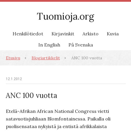
Tuomioja.org
Henkilötiedot
Kirjavinkit
Arkisto
Kuvia
In English
På Svenska
Etusivu
Blogiartikkelit
ANC 100 vuotta
12.1.2012
ANC 100 vuotta
Etelä-Afrikan African National Congress vietti
satavuotisjuhliaan Blomfontainessa. Paikalla oli
puolisensataa nykyistä ja entistä afrikkalaista