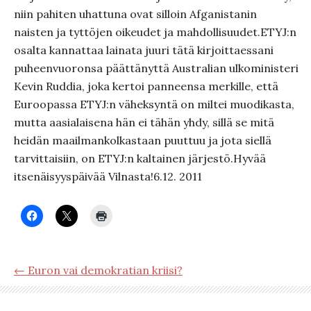
niin pahiten uhattuna ovat silloin Afganistanin
naisten ja tyttöjen oikeudet ja mahdollisuudet.ETYJ:n
osalta kannattaa lainata juuri tätä kirjoittaessani
puheenvuoronsa päättänyttä Australian ulkoministeri
Kevin Ruddia, joka kertoi panneensa merkille, että
Euroopassa ETYJ:n väheksyntä on miltei muodikasta,
mutta aasialaisena hän ei tähän yhdy, sillä se mitä
heidän maailmankolkastaan puuttuu ja jota siellä
tarvittaisiin, on ETYJ:n kaltainen järjestö.Hyvää
itsenäisyyspäivää Vilnasta!6.12. 2011
← Euron vai demokratian kriisi?