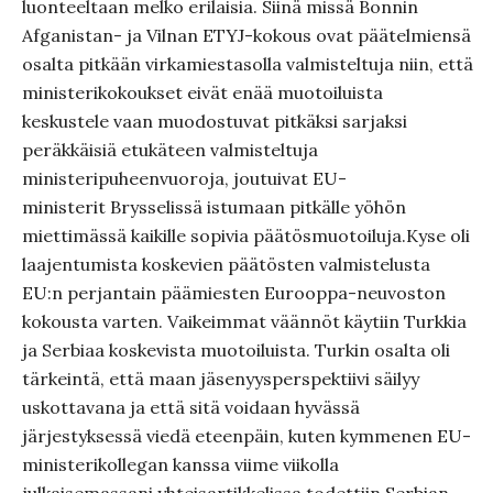
luonteeltaan melko erilaisia. Siinä missä Bonnin
Afganistan- ja Vilnan ETYJ-kokous ovat päätelmiensä
osalta pitkään virkamiestasolla valmisteltuja niin, että
ministerikokoukset eivät enää muotoiluista
keskustele vaan muodostuvat pitkäksi sarjaksi
peräkkäisiä etukäteen valmisteltuja
ministeripuheenvuoroja, joutuivat EU-
ministerit Brysselissä istumaan pitkälle yöhön
miettimässä kaikille sopivia päätösmuotoiluja.Kyse oli
laajentumista koskevien päätösten valmistelusta
EU:n perjantain päämiesten Eurooppa-neuvoston
kokousta varten. Vaikeimmat väännöt käytiin Turkkia
ja Serbiaa koskevista muotoiluista. Turkin osalta oli
tärkeintä, että maan jäsenyysperspektiivi säilyy
uskottavana ja että sitä voidaan hyvässä
järjestyksessä viedä eteenpäin, kuten kymmenen EU-
ministerikollegan kanssa viime viikolla