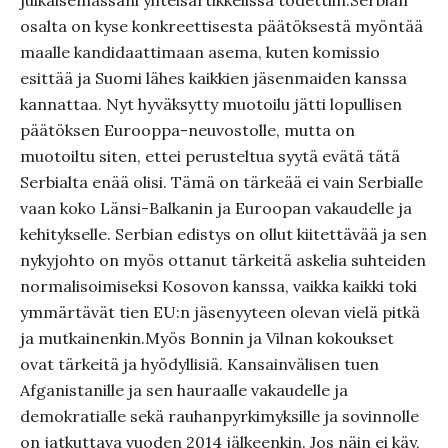
julkaisemassani yhteisartikkelissa todettiin.Serbian
osalta on kyse konkreettisesta päätöksestä myöntää
maalle kandidaattimaan asema, kuten komissio
esittää ja Suomi lähes kaikkien jäsenmaiden kanssa
kannattaa. Nyt hyväksytty muotoilu jätti lopullisen
päätöksen Eurooppa-neuvostolle, mutta on
muotoiltu siten, ettei perusteltua syytä evätä tätä
Serbialta enää olisi. Tämä on tärkeää ei vain Serbialle
vaan koko Länsi-Balkanin ja Euroopan vakaudelle ja
kehitykselle. Serbian edistys on ollut kiitettävää ja sen
nykyjohto on myös ottanut tärkeitä askelia suhteiden
normalisoimiseksi Kosovon kanssa, vaikka kaikki toki
ymmärtävät tien EU:n jäsenyyteen olevan vielä pitkä
ja mutkainenkin.Myös Bonnin ja Vilnan kokoukset
ovat tärkeitä ja hyödyllisiä. Kansainvälisen tuen
Afganistanille ja sen hauraalle vakaudelle ja
demokratialle sekä rauhanpyrkimyksille ja sovinnolle
on jatkuttava vuoden 2014 jälkeenkin. Jos näin ei käy,