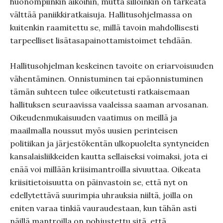
huonompiinkin aikoihin, mutta silloinkin on tärkeätä
välttää paniikkiratkaisuja. Hallitusohjelmassa on
kuitenkin raamitettu se, millä tavoin mahdollisesti
tarpeelliset lisätasapainottamistoimet tehdään.
Hallitusohjelman keskeinen tavoite on eriarvoisuuden
vähentäminen. Onnistuminen tai epäonnistuminen
tämän suhteen tulee oikeutetusti ratkaisemaan
hallituksen seuraavissa vaaleissa saaman arvosanan.
Oikeudenmukaisuuden vaatimus on meillä ja
maailmalla noussut myös uusien perinteisen
politiikan ja järjestökentän ulkopuolelta syntyneiden
kansalaisliikkeiden kautta sellaiseksi voimaksi, jota ei
enää voi millään kriisimantroilla sivuuttaa. Oikeata
kriisitietoisuutta on päinvastoin se, että nyt on
edellytettävä suurimpia uhrauksia niiltä, joilla on
eniten varaa tinkiä vauraudestaan, kun tähän asti
näillä mantroilla on pohjustettu sitä, että