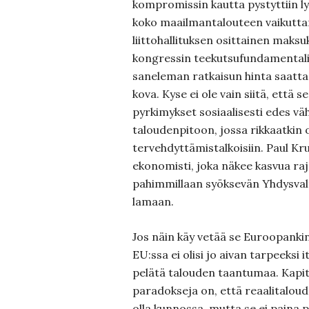
kompromissin kautta pystyttiin l
koko maailmantalouteen vaikutta
liittohallituksen osittainen maks
kongressin teekutsufundamentali
saneleman ratkaisun hinta saattaa
kova. Kyse ei ole vain siitä, että
pyrkimykset sosiaalisesti edes 
taloudenpitoon, jossa rikkaatkin o
tervehdyttämistalkoisiin. Paul Kr
ekonomisti, joka näkee kasvua raj
pahimmillaan syöksevän Yhdysval
lamaan.
Jos näin käy vetää se Euroopanki
EU:ssa ei olisi jo aivan tarpeeksi 
pelätä talouden taantumaa. Kapit
paradokseja on, että reaalitalou
olla kunnossa, mutta se ei paina 