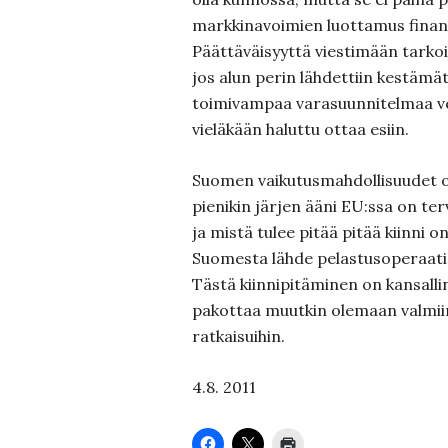
markkinavoimien luottamus finan
Päättäväisyyttä viestimään tarkoi
jos alun perin lähdettiin kestämät
toimivampaa varasuunnitelmaa vel
vieläkään haluttu ottaa esiin.
Suomen vaikutusmahdollisuudet o
pienikin järjen ääni EU:ssa on te
ja mistä tulee pitää pitää kiinni o
Suomesta lähde pelastusoperaatio
Tästä kiinnipitäminen on kansalli
pakottaa muutkin olemaan valmii
ratkaisuihin.
4.8. 2011