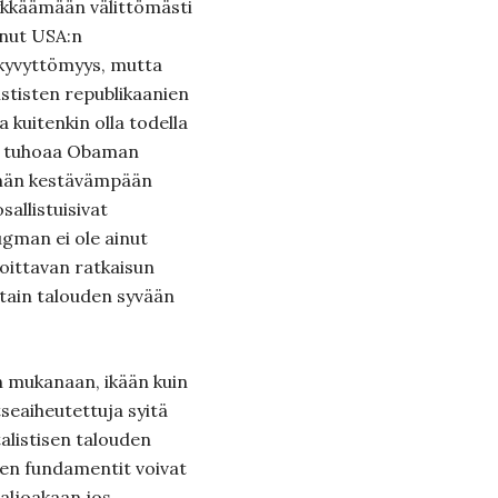
ykkäämään välittömästi
nut USA:n
ukyvyttömyys, mutta
stisten republikaanien
 kuitenkin olla todella
 se tuhoaa Obaman
vähän kestävämpään
sallistuisivat
ugman ei ole ainut
oittavan ratkaisun
tain talouden syvään
n mukanaan, ikään kuin
itseaiheutettuja syitä
alistisen talouden
den fundamentit voivat
paljoakaan jos