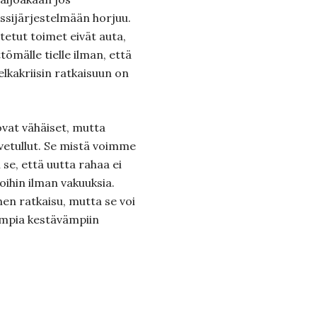
ssijärjestelmään horjuu.
tetut toimet eivät auta,
tömälle tielle ilman, että
kakriisin ratkaisuun on
vat vähäiset, mutta
rvetullut. Se mistä voimme
n se, että uutta rahaa ei
ihin ilman vakuuksia.
nen ratkaisu, mutta se voi
mpia kestävämpiin