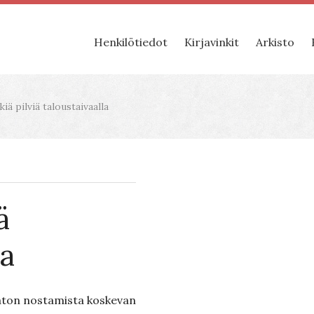
Henkilötiedot
Kirjavinkit
Arkisto
iä pilviä taloustaivaalla
ä
la
katon nostamista koskevan