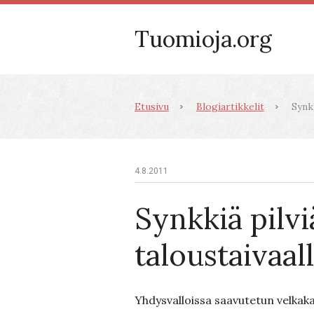
Tuomioja.org
Etusivu
Blogiartikkelit
Synkk
4.8.2011
Synkkiä pilvi
taloustaivaal
Yhdysvalloissa saavutetun velka