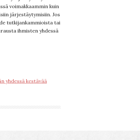
kkeessä voimakkaammin kuin
iin järjestäytymisiin. Jos
de tutkijankammioista tai
urausta ihmisten yhdessä
ään yhdessä kestävää