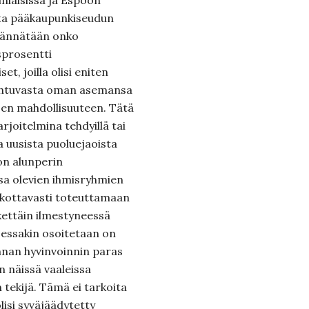
niaisissa ja Espoon
lta pääkaupunkiseudun
a jännätään onko
sprosentti
t, joilla olisi eniten
pahtuvasta oman asemansa
sen mahdollisuuteen. Tätä
rjoitelmina tehdyillä tai
la uusista puoluejaoista
 on alunperin
a olevien ihmisryhmien
skottavasti toteuttamaan
ettäin ilmestyneessä
sessakin osoitetaan on
nnan hyvinvoinnin paras
n näissä vaaleissa
 tekijä. Tämä ei tarkoita
lisi syväjäädytetty