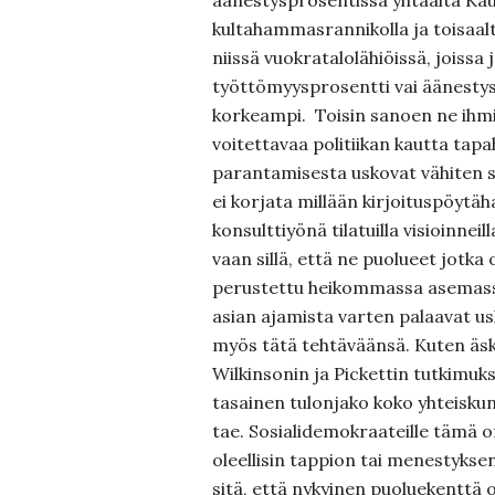
äänestysprosentissa yhtäältä Kau
kultahammasrannikolla ja toisaa
niissä vuokratalolähiöissä, joiss
työttömyysprosentti vai äänesty
korkeampi. Toisin sanoen ne ihmise
voitettavaa politiikan kautta ta
parantamisesta uskovat vähiten 
ei korjata millään kirjoituspöytäha
konsulttiyönä tilatuilla visioinneil
vaan sillä, että ne puolueet jotka
perustettu heikommassa asemass
asian ajamista varten palaavat u
myös tätä tehtäväänsä. Kuten äsk
Wilkinsonin ja Pickettin tutkimuk
tasainen tulonjako koko yhteisku
tae. Sosialidemokraateille tämä o
oleellisin tappion tai menestyksen
sitä, että nykyinen puoluekenttä o