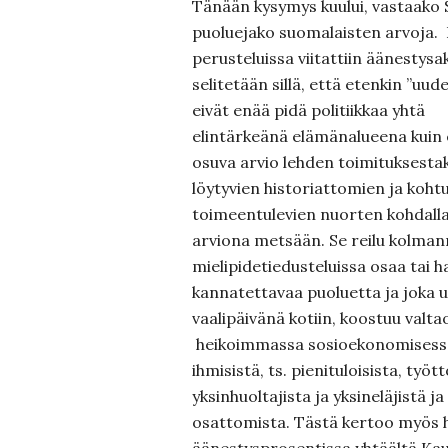
Tänään kysymys kuului, vastaako
puoluejako suomalaisten arvoja
perusteluissa viitattiin äänestysa
selitetään sillä, että etenkin ”uu
eivät enää pidä politiikkaa yhtä
elintärkeänä elämänalueena kuin 
osuva arvio lehden toimituksesta
löytyvien historiattomien ja kohtu
toimeentulevien nuorten kohdall
arviona metsään. Se reilu kolmann
mielipidetiedusteluissa osaa tai 
kannatettavaa puoluetta ja joka
vaalipäivänä kotiin, koostuu valta
heikoimmassa sosioekonomisessa
ihmisistä, ts. pienituloisista, työt
yksinhuoltajista ja yksineläjistä j
osattomista. Tästä kertoo myös 