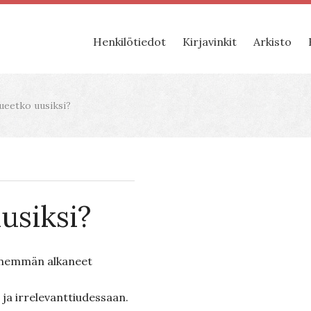
Henkilötiedot
Kirjavinkit
Arkisto
ueetko uusiksi?
usiksi?
enemmän alkaneet
ja irrelevanttiudessaan.