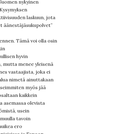
 Suomen nykyinen
. Kysymyksen
ktiivisuuden laskuun, jota
det äänestäjäsukupolvet”
ennen. Tämä voi olla osin
kin
ullisen hyvin
a, mutta menee yleisenä
es vastaajista, joka ei
halua nimetä ainuttakaan
 useimmiten myös jää
osaltaan kaikkein
 asemassa olevista
tömistä, usein
a muulla tavoin
huikea ero