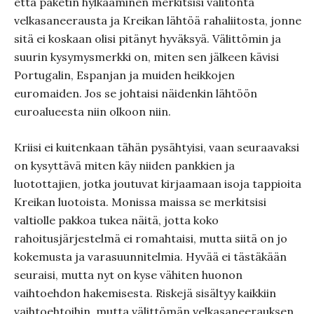
että paketin hylkääminen merkitsisi välitöntä
velkasaneerausta ja Kreikan lähtöä rahaliitosta, jonne
sitä ei koskaan olisi pitänyt hyväksyä. Välittömin ja
suurin kysymysmerkki on, miten sen jälkeen kävisi
Portugalin, Espanjan ja muiden heikkojen
euromaiden. Jos se johtaisi näidenkin lähtöön
euroalueesta niin olkoon niin.
Kriisi ei kuitenkaan tähän pysähtyisi, vaan seuraavaksi
on kysyttävä miten käy niiden pankkien ja
luotottajien, jotka joutuvat kirjaamaan isoja tappioita
Kreikan luotoista. Monissa maissa se merkitsisi
valtiolle pakkoa tukea näitä, jotta koko
rahoitusjärjestelmä ei romahtaisi, mutta siitä on jo
kokemusta ja varasuunnitelmia. Hyvää ei tästäkään
seuraisi, mutta nyt on kyse vähiten huonon
vaihtoehdon hakemisesta. Riskejä sisältyy kaikkiin
vaihtoehtoihin, mutta välittömän velkasaneerauksen