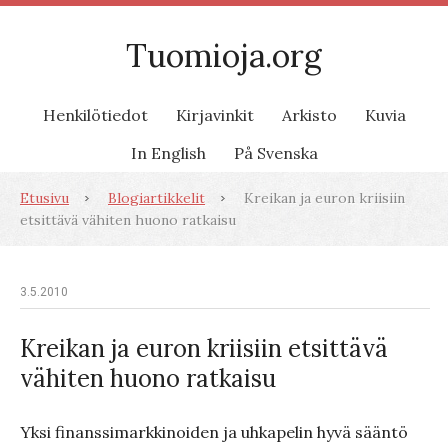
Tuomioja.org
Henkilötiedot
Kirjavinkit
Arkisto
Kuvia
In English
På Svenska
Etusivu
Blogiartikkelit
Kreikan ja euron kriisiin
etsittävä vähiten huono ratkaisu
3.5.2010
Kreikan ja euron kriisiin etsittävä
vähiten huono ratkaisu
Yksi finanssimarkkinoiden ja uhkapelin hyvä sääntö