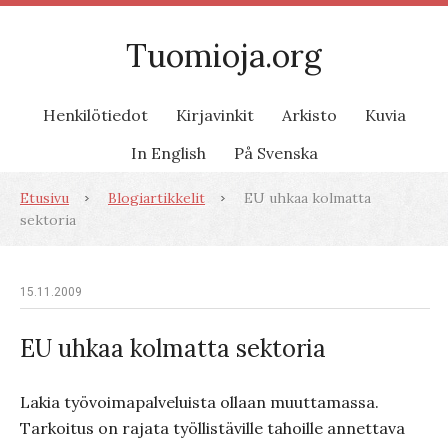
Tuomioja.org
Henkilötiedot
Kirjavinkit
Arkisto
Kuvia
In English
På Svenska
Etusivu
Blogiartikkelit
EU uhkaa kolmatta
sektoria
15.11.2009
EU uhkaa kolmatta sektoria
Lakia työvoimapalveluista ollaan muuttamassa.
Tarkoitus on rajata työllistäville tahoille annettava