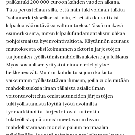
palkkatuki 200 000 euroon kahden vuoden aikana.
Tätä perustellaan sillä, että näin tuki voidaan tulkita
”vähämerkitykselliseksi” niin, ettei sitä katsottaisi
kilpailua vääristäväksi valtion tueksi. Tässä on ikävä
esimerkki siitä, miten kilpailufundamentalismi uhkaa
pohjoismaista hyvinvointivaltiota. Käytännön seuraus
muutoksesta olisi kolmannen sektorin järjestöjen
tarjoamien työllistämismahdollisuuksien raju leikkaus.
Myös sosiaalisen yritystoiminnan edellytykset
heikkenesivät. Muutos kohdistuisi juuri kaikista
vaikeimmin työllistettäviin ihmisiin, joilla ei ole mitään
mahdollisuuksia ilman tällaista asialle ilman
voitontavoittelua omistautuneiden järjestöjen
tukityöllistämistä löytää työtä avoimilta
työmarkkinoilta. Järjestöt ovat kuitenkin
tukityöllistäjinä onnistuneet varsin hyvin
mahdollistamaan monelle paluun normaaliin