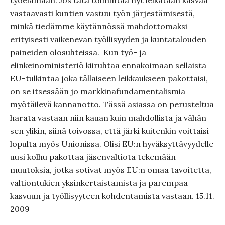
työelämään. Jos tätä toimintaa nyt leikataan kasvaa
vastaavasti kuntien vastuu työn järjestämisestä,
minkä tiedämme käytännössä mahdottomaksi
erityisesti vaikenevan työllisyyden ja kuntatalouden
paineiden olosuhteissa. Kun työ- ja
elinkeinoministeriö kiiruhtaa ennakoimaan sellaista
EU-tulkintaa joka tällaiseen leikkaukseen pakottaisi,
on se itsessään jo markkinafundamentalismia
myötäilevä kannanotto. Tässä asiassa on perusteltua
harata vastaan niin kauan kuin mahdollista ja vähän
sen ylikin, siinä toivossa, että järki kuitenkin voittaisi
lopulta myös Unionissa. Olisi EU:n hyväksyttävyydelle
uusi kolhu pakottaa jäsenvaltiota tekemään
muutoksia, jotka sotivat myös EU:n omaa tavoitetta,
valtiontukien yksinkertaistamista ja parempaa
kasvuun ja työllisyyteen kohdentamista vastaan. 15.11.
2009