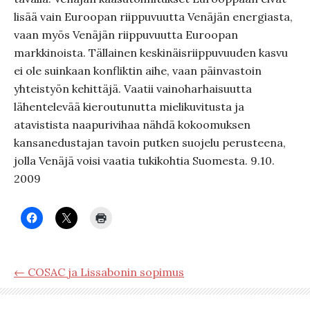
lisää vain Euroopan riippuvuutta Venäjän energiasta,
vaan myös Venäjän riippuvuutta Euroopan
markkinoista. Tällainen keskinäisriippuvuuden kasvu
ei ole suinkaan konfliktin aihe, vaan päinvastoin
yhteistyön kehittäjä. Vaatii vainoharhaisuutta
lähentelevää kieroutunutta mielikuvitusta ja
atavistista naapurivihaa nähdä kokoomuksen
kansanedustajan tavoin putken suojelu perusteena,
jolla Venäjä voisi vaatia tukikohtia Suomesta. 9.10.
2009
← COSAC ja Lissabonin sopimus