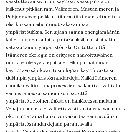
saastuttavan kivihiilen käyttöä. Kaasuputkia on
kulkenut pitkään mm. Välimeren, Mustan meren ja
Pohjanmeren poikki ristiin rastiin ilman, että niistä
olisi koskaan aiheutunut vakavampaa
ympäristöuhkaa. Sen sijaan saman energiamäärän
kuljettaminen sadoilla pinta-aluksilla olisi ainakin
satakertainen ympäristöriski. On totta, että
Itämeren ekologia on erityisen haavoittuvainen,
mutta ei ole syytä epäillä etteikö parhaimman
käytettävissä olevan teknologian käyttö vastaisi
tiukimpia ympäristöstandardeja. Kaikki Itämeren
rannikkovaltiot lupaprosessienssa kautta ovat tätä
varmistamassa, samoin kuin se, että
ympäristötietoinen Saksa on hankkeessa mukana.
Venäjän puolella ei valitettavasti vastaavaa varmuutta
ole, mutta tämä hanke voi vaikuttaa vain heidänkin
ympäristöstandardejaan parantavalla
tavalla. Venäjän kaasutoimitukset Eurooppaan eivät