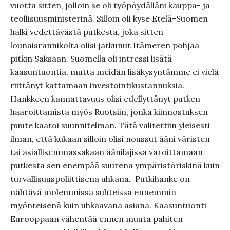
vuotta sitten, jolloin se oli työpöydälläni kauppa- ja
teollisuusministerinä. Silloin oli kyse Etelä-Suomen
halki vedettävästä putkesta, joka sitten
lounaisrannikolta olisi jatkunut Itämeren pohjaa
pitkin Saksaan. Suomella oli intressi lisätä
kaasuntuontia, mutta meidän lisäkysyntämme ei vielä
riittänyt kattamaan investointikustannuksia.
Hankkeen kannattavuus olisi edellyttänyt putken
haaroittamista myös Ruotsiin, jonka kiinnostuksen
puute kaatoi suunnitelman. Tätä valitettiin yleisesti
ilman, että kukaan silloin olisi noussut ääni väristen
tai asiallisemmassakaan äänilajissa varoittamaan
putkesta sen enempää suurena ympäristöriskinä kuin
turvallisuuspoliittisena uhkana. Putkihanke on
nähtävä molemmissa suhteissa ennemmin
myönteisenä kuin uhkaavana asiana. Kaasuntuonti
Eurooppaan vähentää ennen muuta pahiten