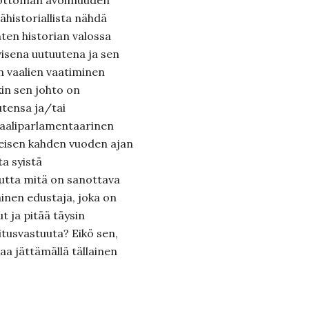
dottoman avoimuuden
historiallista nähdä
en historian valossa
visena uutuutena ja sen
en vaalien vaatiminen
akin sen johto on
tensa ja/tai
aaliparlamentaarinen
meisen kahden vuoden ajan
ta syistä
Mutta mitä on sanottava
lainen edustaja, joka on
t ja pitää täysin
tusvastuuta? Eikö sen,
taa jättämällä tällainen