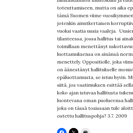
lainsäädännön muutoksiin ja eh
toteuttamiseen, mutta on aika epä
tämä Suomen viime vuosikymment
jotenkin ainutkertaisen korruptii
vuoksi vaatia uusia vaaleja. Uusi
tilanteessa, jossa hallitus tai ain
toimillaan menettänyt uskottavuu
luottamuksensa on sinänsä norm
menettely. Oppositiolle, joka vii
on äänestänyt hallitukselle monis
epäluottamusta, se istuu hyvin. 
siitä, jos vaatimuksen esittää sel
koko ajan istuvaa hallitusta tukenu
luontevana oman puolueensa halli
joka on tässä tosissaan tule aloit
ostettu hallituspohja? 3.7. 2009