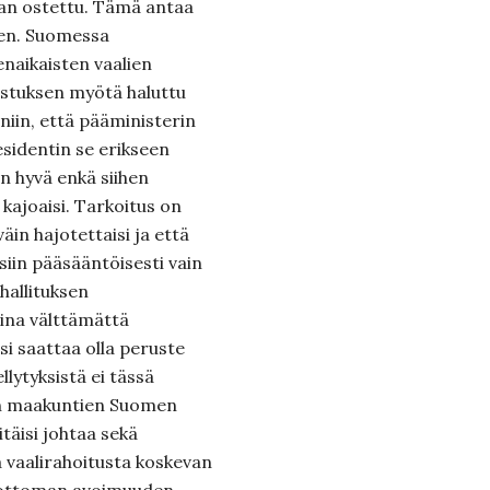
aan ostettu. Tämä antaa
en. Suomessa
naikaisten vaalien
stuksen myötä haluttu
iin, että pääministerin
residentin se erikseen
n hyvä enkä siihen
kajoaisi. Tarkoitus on
eväin hajotettaisi ja että
siin pääsääntöisesti vain
allituksen
ina välttämättä
isi saattaa olla peruste
llytyksistä ei tässä
ien maakuntien Suomen
itäisi johtaa sekä
ä vaalirahoitusta koskevan