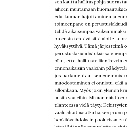
sen kautta hallituspohja suorast
aiheen muutamaan huomautukse
eduskunnan hajottaminen ja enne
toimeenpano on perustuslakiuudi
tehdä aikaisempaa vaikeammaksi n
on ensin tehtävä siitä aloite ja p
hyväksyttävä. Tämä järjestelmä o
perustuslakiuudistuksissa enempi 
ollut, ettei hallitusta liian kevein 
ennenaikaisiin vaaleihin päädyttäi
jos parlamentaarisen enemmistöh
muodostaminen ei onnistu, eikä a
silloinkaan. Myös jokin yleinen kri
uusiin vaaleihin. Mikään näistä ede
tilanteessa vielä täyty. Kehittyv
vaalirahoitussotku haisee ja sen p
henkilövaihdoksiin puolueissa ett