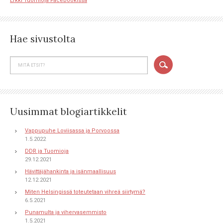
Erkki Tuomioja Facebookissa
Hae sivustolta
Uusimmat blogiartikkelit
Vappupuhe Loviisassa ja Porvoossa
1.5.2022
DDR ja Tuomioja
29.12.2021
Hävittäjähankinta ja isänmaallisuus
12.12.2021
Miten Helsingissä toteutetaan vihreä siirtymä?
6.5.2021
Punamulta ja vihervasemmisto
1.5.2021