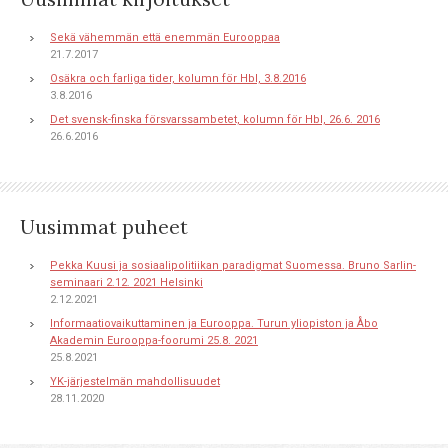
Sekä vähemmän että enemmän Eurooppaa
21.7.2017
Osäkra och farliga tider, kolumn för Hbl, 3.8.2016
3.8.2016
Det svensk-finska försvarssambetet, kolumn för Hbl, 26.6. 2016
26.6.2016
Uusimmat puheet
Pekka Kuusi ja sosiaalipolitiikan paradigmat Suomessa. Bruno Sarlin-
seminaari 2.12. 2021 Helsinki
2.12.2021
Informaatiovaikuttaminen ja Eurooppa. Turun yliopiston ja Åbo
Akademin Eurooppa-foorumi 25.8. 2021
25.8.2021
YK-järjestelmän mahdollisuudet
28.11.2020