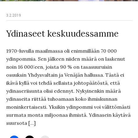
3.2.2019
Ydinaseet keskuudessamme
1970-luvulla maailmassa oli enimmillään 70 000
ydinpommia. Sen jälkeen niiden määrä on laskenut
noin 16 000:een, joista 90 % on tasasuuruisin
osuuksin Yhdysvaltain ja Venäjän hallussa. Tästä ei
ikävä kyllä voi tehdä sellaista johtopäätöstä, että
ydinaseriisunta olisi edennyt. Nykyinenkin määrä
ydinaseita riittää tuhoamaan koko ihmiskunnan
moninkertaisesti. Yksikin ydinpommi voi välittömästi
surmata monta miljoonaa ihmistä. Ydinasein käytävä
suursota […]