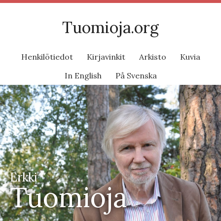
Tuomioja.org
Henkilötiedot
Kirjavinkit
Arkisto
Kuvia
In English
På Svenska
Erkki
Tuomioja