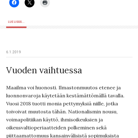
LUE LISÄÄ...
6.1.2019
Vuoden vaihtuessa
Maailma voi huonosti. Ilmastonmuutos etenee ja
luonnonvaroja käytetään kestämättömällä tavalla.
Vuosi 2018 tuotti monia pettymyksiä niille, jotka
toivoivat muutosta tähän. Nationalismin nousu,
voimapolitiikan käyttö, ihmisoikeuksien ja
oikeusvaltioperiaatteiden polkeminen sekä
piittaamattomuus kansainvälisistä sopimuksista