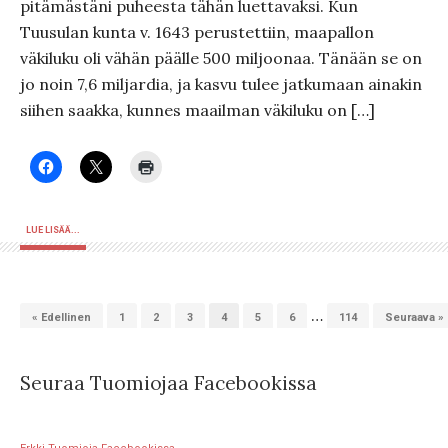
pitämästäni puheesta tähän luettavaksi. Kun
Tuusulan kunta v. 1643 perustettiin, maapallon
väkiluku oli vähän päälle 500 miljoonaa. Tänään se on
jo noin 7,6 miljardia, ja kasvu tulee jatkumaan ainakin
siihen saakka, kunnes maailman väkiluku on […]
LUE LISÄÄ...
…
« Edellinen
1
2
3
4
5
6
114
Seuraava »
Seuraa Tuomiojaa Facebookissa