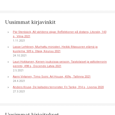
Uusimmat kirjavinkit
Pär Stenbäck, All världens vägar. Reflektioner på distans, Litorale, 143
s., Vilna 2021
1.11.2021
Lasse Lehtinen, Murhattu ministeri. Heikki Ritavuoren elämä ja
kuolema. 509 s. Otava, Keuruu 2021
24.10.2021
Lauri Hokkanen, Kenen joukoissa seisoin. Taistolaiset ja valtioterrorin
perintö, 498 s., Docendo Latvia 2021
2.5.2021
Aarni Virtanen, Timo Soini. Art House, 459s., Tallinna 2021
24.4.2021
Anders Kruse, De kallades terrorister. Fri Tanke, 314 s., Livonia 2020
27.3.2021
Uusimmat kirjoitukset