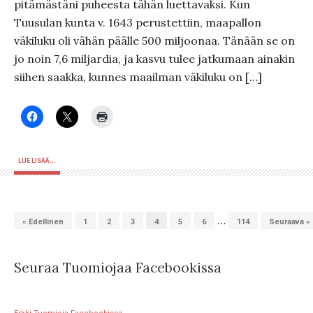
pitämästäni puheesta tähän luettavaksi. Kun
Tuusulan kunta v. 1643 perustettiin, maapallon
väkiluku oli vähän päälle 500 miljoonaa. Tänään se on
jo noin 7,6 miljardia, ja kasvu tulee jatkumaan ainakin
siihen saakka, kunnes maailman väkiluku on […]
LUE LISÄÄ...
…
« Edellinen
1
2
3
4
5
6
114
Seuraava »
Seuraa Tuomiojaa Facebookissa