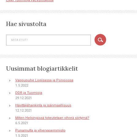
Erkki Tuomioja Facebookissa
Hae sivustolta
Uusimmat blogiartikkelit
Vappupuhe Loviisassa ja Porvoossa
1.5.2022
DDR ja Tuomioja
29.12.2021
Hävittäjähankinta ja isänmaallisuus
12.12.2021
Miten Helsingissä toteutetaan vihreä siirtymä?
6.5.2021
Punamulta ja vihervasemmisto
1.5.2021