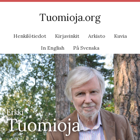
Tuomioja.org
Henkilötiedot
Kirjavinkit
Arkisto
Kuvia
In English
På Svenska
Erkki
Tuomioja