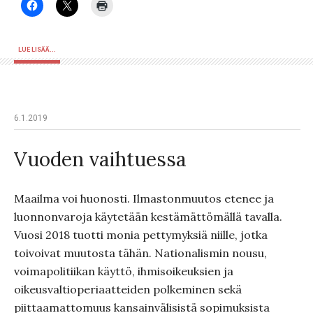
LUE LISÄÄ...
6.1.2019
Vuoden vaihtuessa
Maailma voi huonosti. Ilmastonmuutos etenee ja
luonnonvaroja käytetään kestämättömällä tavalla.
Vuosi 2018 tuotti monia pettymyksiä niille, jotka
toivoivat muutosta tähän. Nationalismin nousu,
voimapolitiikan käyttö, ihmisoikeuksien ja
oikeusvaltioperiaatteiden polkeminen sekä
piittaamattomuus kansainvälisistä sopimuksista