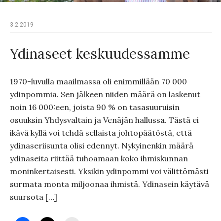
3.2.2019
Ydinaseet keskuudessamme
1970-luvulla maailmassa oli enimmillään 70 000
ydinpommia. Sen jälkeen niiden määrä on laskenut
noin 16 000:een, joista 90 % on tasasuuruisin
osuuksin Yhdysvaltain ja Venäjän hallussa. Tästä ei
ikävä kyllä voi tehdä sellaista johtopäätöstä, että
ydinaseriisunta olisi edennyt. Nykyinenkin määrä
ydinaseita riittää tuhoamaan koko ihmiskunnan
moninkertaisesti. Yksikin ydinpommi voi välittömästi
surmata monta miljoonaa ihmistä. Ydinasein käytävä
suursota […]