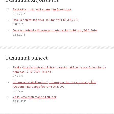
Sekä vähemmän että enemmän Eurooppaa
21.7.2017
Osäkra och farliga tider, kolumn för Hbl, 3.8.2016
3.8.2016
Det svensk-finska försvarssambetet, kolumn för Hbl, 26.6. 2016
26.6.2016
Uusimmat puheet
Pekka Kuusi ja sosiaalipolitiikan paradigmat Suomessa. Bruno Sarlin-
seminaari 2.12. 2021 Helsinki
2.12.2021
Informaatiovaikuttaminen ja Eurooppa. Turun yliopiston ja Åbo
Akademin Eurooppa-foorumi 25.8. 2021
25.8.2021
YK-järjestelmän mahdollisuudet
28.11.2020