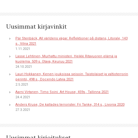
Uusimmat kirjavinkit
Pär Stenbäck, All världens vägar. Reflektioner på distans, Litorale, 143
s., Vilna 2021
1.11.2021
Lasse Lehtinen, Murhattu ministeri. Heikki Ritavuoren elämä ja
kuolema. 509 s. Otava, Keuruu 2021
24.10.2021
Lauri Hokkanen, Kenen joukoissa seisoin. Taistolaiset ja valtioterrorin
perintö, 498 s., Docendo Latvia 2021
2.5.2021
Aarni Virtanen, Timo Soini. Art House, 459s., Tallinna 2021
24.4.2021
Anders Kruse, De kallades terrorister. Fri Tanke, 314 s., Livonia 2020
27.3.2021
Uusimmat kirjoitukset