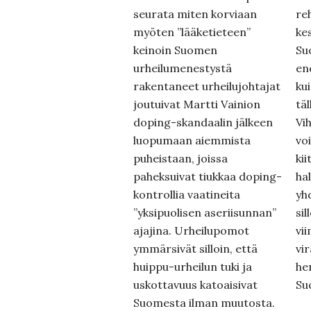
seurata miten korviaan
re
myöten ”lääketieteen”
ke
keinoin Suomen
Su
urheilumenestystä
en
rakentaneet urheilujohtajat
kui
joutuivat Martti Vainion
täl
doping-skandaalin jälkeen
Vi
luopumaan aiemmista
voi
puheistaan, joissa
ki
paheksuivat tiukkaa doping-
hal
kontrollia vaatineita
yh
”yksipuolisen aseriisunnan”
si
ajajina. Urheilupomot
vi
ymmärsivät silloin, että
vi
huippu-urheilun tuki ja
he
uskottavuus katoaisivat
Su
Suomesta ilman muutosta.