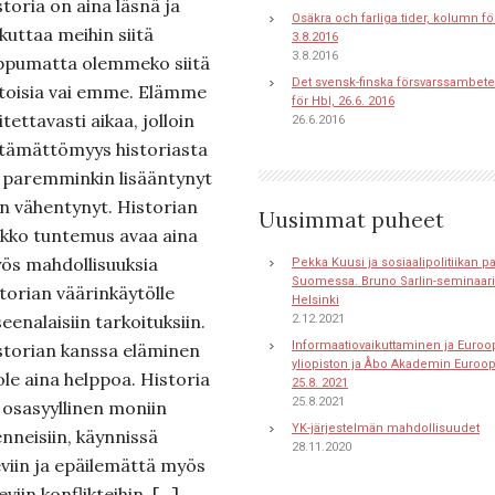
storia on aina läsnä ja
Osäkra och farliga tider, kolumn fö
kuttaa meihin siitä
3.8.2016
3.8.2016
ippumatta olemmeko siitä
Det svensk-finska försvarssambete
etoisia vai emme. Elämme
för Hbl, 26.6. 2016
itettavasti aikaa, jolloin
26.6.2016
etämättömyys historiasta
 paremminkin lisääntynyt
in vähentynyt. Historian
Uusimmat puheet
ikko tuntemus avaa aina
ös mahdollisuuksia
Pekka Kuusi ja sosiaalipolitiikan 
Suomessa. Bruno Sarlin-seminaari 
storian väärinkäytölle
Helsinki
eenalaisiin tarkoituksiin.
2.12.2021
Informaatiovaikuttaminen ja Euroo
storian kanssa eläminen
yliopiston ja Åbo Akademin Euroo
ole aina helppoa. Historia
25.8. 2021
25.8.2021
 osasyyllinen moniin
YK-järjestelmän mahdollisuudet
nneisiin, käynnissä
28.11.2020
eviin ja epäilemättä myös
eviin konflikteihin. […]