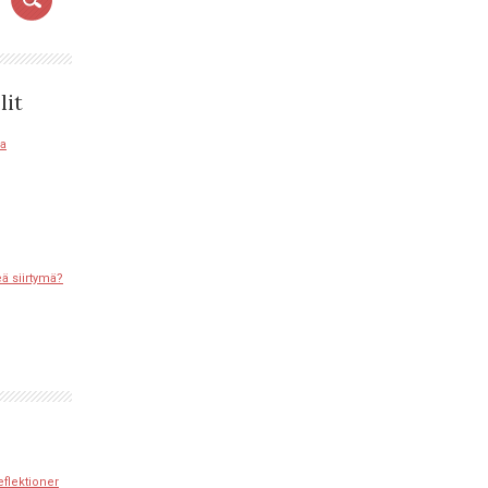
lit
sa
eä siirtymä?
eflektioner