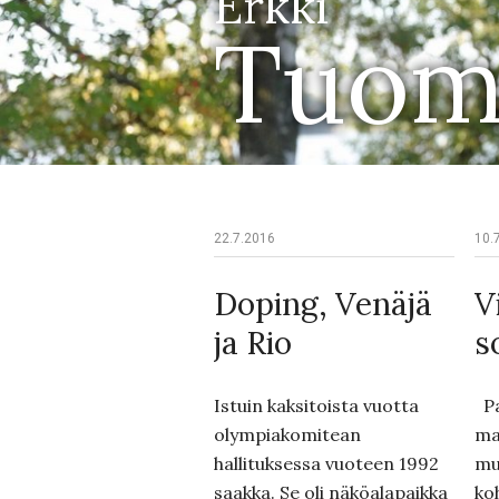
Erkki
Tuom
22.7.2016
10.
Doping, Venäjä
V
ja Rio
s
Istuin kaksitoista vuotta
Pa
olympiakomitean
ma
hallituksessa vuoteen 1992
mu
saakka. Se oli näköalapaikka
ko