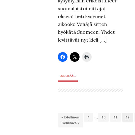
kysymyksiin erikoistuneet
suomalaistoimittajat
olisivat heti kysyneet
aikooko Venäjä sitten
hyökätä Suomeen. Yhdet
levittävät nyt kieli […]
LUE LISÄÄ...
…
« Edellinen
1
10
11
12
Seuraava »