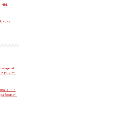
r Hbl,
t, kolumn
paradigmat
2.12. 2021
ppa. Turun
ppa-foorumi