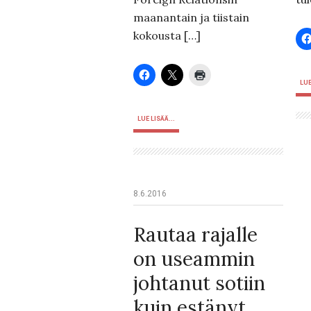
maanantain ja tiistain
kokousta […]
LUE
LUE LISÄÄ...
8.6.2016
Rautaa rajalle
on useammin
johtanut sotiin
kuin estänyt