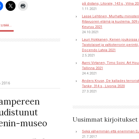
på distans, Litorale, 143 s., Vilna 2
1.11.2021
Lasse Lehtinen, Murhattu ministeri
Ritavuoren elämä ja kuolema. 509 s
 LISÄÄ...
Keuruu 2021
24.10.2021
Lauri Hokkanen, Kenen joukoissa s
Taistolaiset ja valtioterrorin perintö,
Docendo Latvia 2021
2.5.2021
Aarni Virtanen, Timo Soini. Art Hou
Tallinna 2021
24.4.2021
Anders Kruse, De kallades terroriste
6.2016
Tanke, 314 s., Livonia 2020
27.3.2021
ampereen
udistunut
Uusimmat kirjoitukset
enin-museo
Sekä vähemmän että enemmän E
21.7.2017