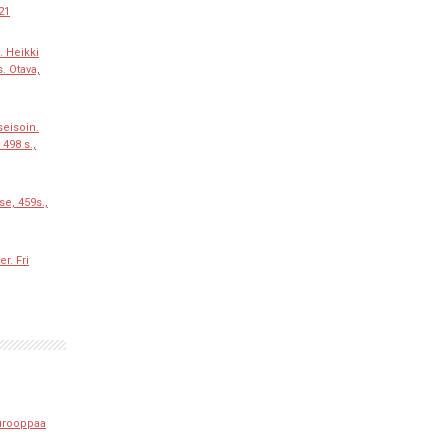
021
. Heikki
. Otava,
eisoin.
 498 s.,
se, 459s.,
r. Fri
urooppaa