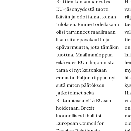
Brittien kansanäänestys
Hi
EU-jäsenyydestä tuotti
vai
ikävän ja odottamattoman
ri
tuloksen. Emme todellakaan
ti
olisi tarvinneet maailmaan
val
lisää sitä epävakautta ja
ti
epävarmuutta, jota tämäkin
on
tuottaa. Maailmanloppua
ku
eikä edes EU:n hajoamista
he
tämä ei nyt kuitenkaan
my
ennusta. Paljon riippuu nyt
hi
siitä miten päätöksen
kys
jatkotoimet sekä
Hi
Britanniassa että EU:ssa
ei 
hoidetaan. Brexit
on
luonnollisesti hallitsi
me
European Council for
ol
Foreign Relationsin
tul