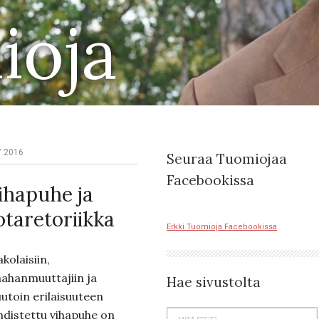
ioja
7.2016
Seuraa Tuomiojaa
Facebookissa
ihapuhe ja
otaretoriikka
Erkki Tuomioja Facebookissa
kolaisiin,
ahanmuuttajiin ja
Hae sivustolta
utoin erilaisuuteen
hdistettu vihapuhe on