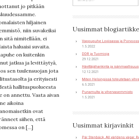
hottanut jo pitkään
skuudessamme.
omalaisten hiljainen
Uusimmat blogiartikke
emmistö, niin suvakeiksi
n sitä nimitellään, ei
Vappupuhe Loviisassa ja Porvoos
laista haluaisi suvaita.
1.5.2022
hapuhe on kuitenkin
DDR ja Tuomioja
29.12.2021
nut jatkua ja levittäytyä,
Hävittäjähankinta ja isänmaallisuus
itos sen tuulensuojan jota
12.12.2021
litustasolta ja erityisesti
Miten Helsingissä toteutetaan vihr
6.5.2021
destä hallituspuolueesta
Punamulta ja vihervasemmisto
lle on annettu. Vasta aivan
1.5.2021
ime aikoina
ranomaisetkin ovat
ränneet siihen, että
Uusimmat kirjavinkit
omessa on […]
Pär Stenbäck, All världens vägar. R