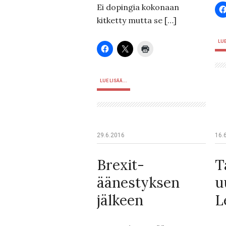
Ei dopingia kokonaan
kitketty mutta se […]
LUE
LUE LISÄÄ...
29.6.2016
16.
Brexit-
T
äänestyksen
u
jälkeen
L