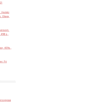
021
. Heikki
. Otava,
eisoin.
 498 s.,
se, 459s.,
r. Fri
urooppaa