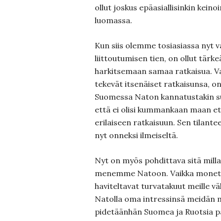
ollut joskus epäasiallisinkin keino
luomassa.
Kun siis olemme tosiasiassa nyt 
liittoutumisen tien, on ollut tär
harkitsemaan samaa ratkaisua. 
tekevät itsenäiset ratkaisunsa, on
Suomessa Naton kannatustakin s
että ei olisi kummankaan maan e
erilaiseen ratkaisuun. Sen tilant
nyt onneksi ilmeiseltä.
Nyt on myös pohdittava sitä mill
menemme Natoon. Vaikka monet k
haviteltavat turvatakuut meille 
Natolla oma intressinsä meidän
pidetäänhän Suomea ja Ruotsia 