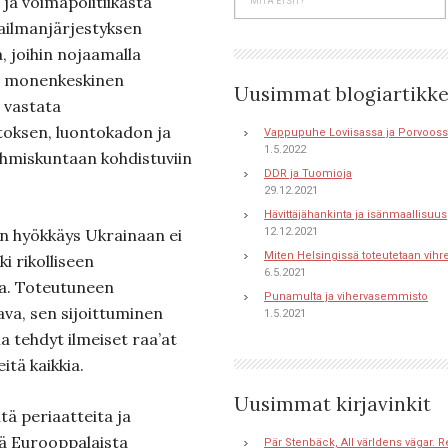
ja voimapolitiikasta
ailmanjärjestyksen
a, joihin nojaamalla
en monenkeskinen
Uusimmat blogiartikke
 vastata
oksen, luontokadon ja
Vappupuhe Loviisassa ja Porvoos
1.5.2022
hmiskuntaan kohdistuviin
DDR ja Tuomioja
29.12.2021
Hävittäjähankinta ja isänmaallisuus
n hyökkäys Ukrainaan ei
12.12.2021
Miten Helsingissä toteutetaan vihr
i rikolliseen
6.5.2021
ta. Toteutuneen
Punamulta ja vihervasemmisto
ava, sen sijoittuminen
1.5.2021
a tehdyt ilmeiset raa’at
itä kaikkia.
Uusimmat kirjavinkit
tä periaatteita ja
tä Eurooppalaista
Pär Stenbäck, All världens vägar. R