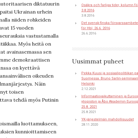
utoritaarisen diktatuurin
Osäkra och farliga tider, kolumn fö
3.8.2016
 paitsi Ukrainan urhein
3.8.2016
malla niiden rohkeiden
Det svensk-finska försvarssambete
avat 15 vuoden
för Hbl, 26.6. 2016
26.6.2016
seurauksia vastustamalla
tiikkaa. Myös heitä on
 ovat avainasemassa sen
mämme demokraattisen
Uusimmat puheet
anssa on kyettävä
Pekka Kuusi ja sosiaalipolitiikan 
ansainvälisen oikeuden
Suomessa. Bruno Sarlin-seminaari 
lmanjärjestys. Näin
Helsinki
2.12.2021
nyt toisen
Informaatiovaikuttaminen ja Euroo
ttava tehdä myös Putinin
yliopiston ja Åbo Akademin Euroo
25.8. 2021
25.8.2021
YK-järjestelmän mahdollisuudet
joismailla luottamukseen,
28.11.2020
uksien kunnioittamiseen