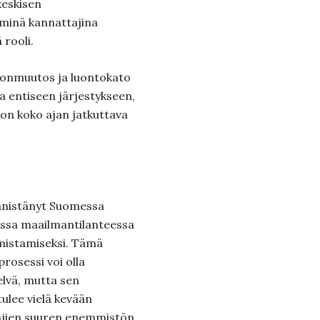
eskisen
minä kannattajina
 rooli.
tonmuutos ja luontokato
 entiseen järjestykseen,
 on koko ajan jatkuttava
nnistänyt Suomessa
essa maailmantilanteessa
mistamiseksi. Tämä
rosessi voi olla
lvä, mutta sen
tulee vielä kevään
ajien suuren enemmistön