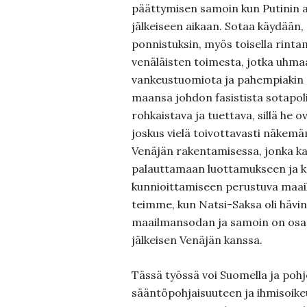
päättymisen samoin kun Putinin a
jälkeiseen aikaan. Sotaa käydään,
ponnistuksin, myös toisella rinta
venäläisten toimesta, jotka uhma
vankeustuomiota ja pahempiakin 
maansa johdon fasistista sotapoli
rohkaistava ja tuettava, sillä he
joskus vielä toivottavasti näke
Venäjän rakentamisessa, jonka k
palauttamaan luottamukseen ja k
kunnioittamiseen perustuva maai
teimme, kun Natsi-Saksa oli hävin
maailmansodan ja samoin on osa
jälkeisen Venäjän kanssa.
Tässä työssä voi Suomella ja poh
sääntöpohjaisuuteen ja ihmisoike