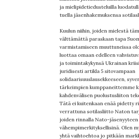
ja mielipidetiedusteluilla luodat
tuella jäsenhakemuksensa sotilasl
Kuulun niihin, joiden mielestä tämä 
välttämättä paraskaan tapa Suom
varmistamiseen muuttuneissa olo
luottaa omaan edelleen vahvist
ja toimintakykynsä Ukrainan krii
juridisesti artikla 5 sitovampaan
solidaarisuuslausekkeeseen, syve
tärkeimpien kumppaneittemme ka
kahdenvälisen puolustusliiton tek
Tätä ei kuitenkaan enää pidetty r
verrattuna sotilasliitto Naton tar
joiden rinnalla Nato-jäsenyyteen li
vähempimerkityksellisinä. Olen my
yhtä vaihtoehtoa jo pitkään mark