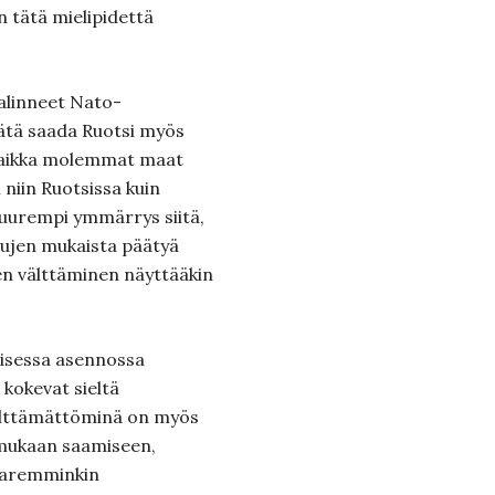
in tätä mielipidettä
valinneet Nato-
keätä saada Ruotsi myös
Vaikka molemmat maat
 niin Ruotsissa kuin
uurempi ymmärrys siitä,
tujen mukaista päätyä
een välttäminen näyttääkin
aisessa asennossa
okevat sieltä
välttämättöminä on myös
 mukaan saamiseen,
paremminkin