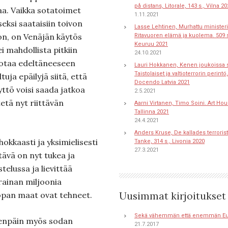
på distans, Litorale, 143 s., Vilna 2
aa. Vaikka sotatoimet
1.11.2021
ksi saataisiin toivon
Lasse Lehtinen, Murhattu ministeri
n, on Venäjän käytös
Ritavuoren elämä ja kuolema. 509 s
Keuruu 2021
i mahdollista pitkiin
24.10.2021
sotaa edeltäneeseen
Lauri Hokkanen, Kenen joukoissa s
Taistolaiset ja valtioterrorin perintö,
uja epäilyjä siitä, että
Docendo Latvia 2021
yttö voisi saada jatkoa
2.5.2021
ytetä nyt riittävän
Aarni Virtanen, Timo Soini. Art Hou
Tallinna 2021
24.4.2021
Anders Kruse, De kallades terroriste
okkaasti ja yksimielisesti
Tanke, 314 s., Livonia 2020
27.3.2021
ävä on nyt tukea ja
elussa ja lievittää
rainan miljoonia
opan maat ovat tehneet.
Uusimmat kirjoitukset
Sekä vähemmän että enemmän E
eenpäin myös sodan
21.7.2017