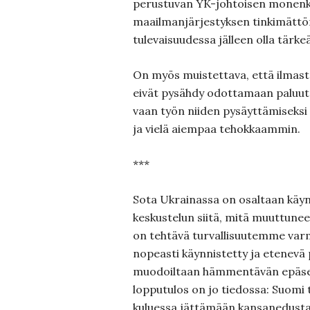
perustuvan YK-johtoisen monenk
maailmanjärjestyksen tinkimättö
tulevaisuudessa jälleen olla tärkeä
On myös muistettava, että ilmas
eivät pysähdy odottamaan paluuta
vaan työn niiden pysäyttämiseksi
ja vielä aiempaa tehokkaammin.
***
Sota Ukrainassa on osaltaan käy
keskustelun siitä, mitä muuttune
on tehtävä turvallisuutemme var
nopeasti käynnistetty ja etenevä p
muodoiltaan hämmentävän epäse
lopputulos on jo tiedossa: Suomi 
kuluessa jättämään kansanedust