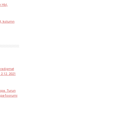
r Hbl,
t, kolumn
paradigmat
2.12. 2021
ppa. Turun
ppa-foorumi