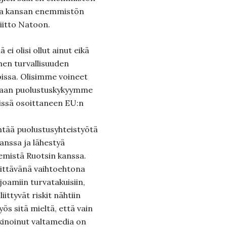
ulla kansan enemmistön
iitto Natoon.
ei olisi ollut ainut eikä
en turvallisuuden
issa. Olisimme voineet
uvaan puolustuskykyymme
sissä osoittaneen EU:n
ntää puolustusyhteistyötä
nssa ja lähestyä
emistä Ruotsin kanssa.
iittävänä vaihtoehtona
joamiin turvatakuisiin,
ittyvät riskit nähtiin
ös sitä mieltä, että vain
kinoinut valtamedia on