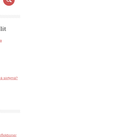
lit
sa
eä siirtymä?
eflektioner