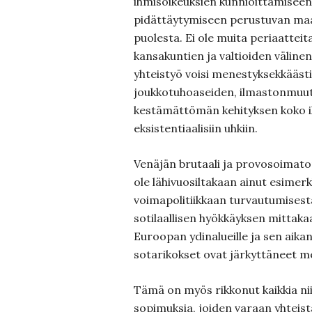
ihmisoikeuksien kunnioittamiseen 
pidättäytymiseen perustuvan ma
puolesta. Ei ole muita periaatteit
kansakuntien ja valtioiden välin
yhteistyö voisi menestyksekkäästi
joukkotuhoaseiden, ilmastonmuut
kestämättömän kehityksen koko i
eksistentiaalisiin uhkiin.
Venäjän brutaali ja provosoimato
ole lähivuosiltakaan ainut esimerkk
voimapolitiikkaan turvautumises
sotilaallisen hyökkäyksen mittaka
Euroopan ydinalueille ja sen aikan
sotarikokset ovat järkyttäneet me
Tämä on myös rikkonut kaikkia nii
sopimuksia, joiden varaan yhteis