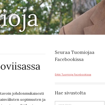
ioja
Seuraa Tuomiojaa
Facebookissa
oviisassa
Erkki Tuomioja Facebookissa
Hae sivustolta
 tavoin johdonmukaisesti
ainvälisten sopimusten ja