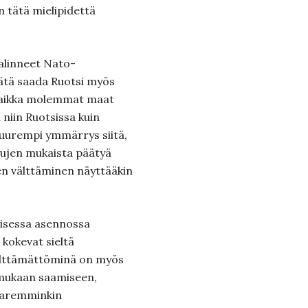
in tätä mielipidettä
valinneet Nato-
keätä saada Ruotsi myös
Vaikka molemmat maat
 niin Ruotsissa kuin
uurempi ymmärrys siitä,
tujen mukaista päätyä
een välttäminen näyttääkin
aisessa asennossa
okevat sieltä
välttämättöminä on myös
 mukaan saamiseen,
paremminkin