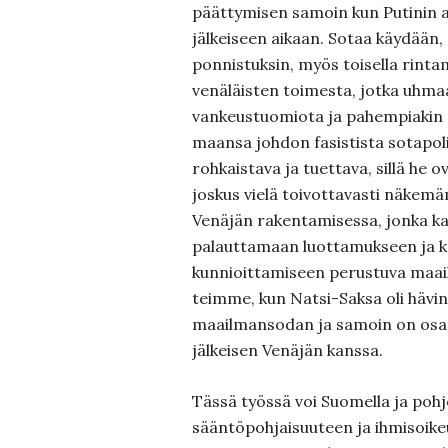
päättymisen samoin kun Putinin a
jälkeiseen aikaan. Sotaa käydään,
ponnistuksin, myös toisella rinta
venäläisten toimesta, jotka uhma
vankeustuomiota ja pahempiakin 
maansa johdon fasistista sotapoli
rohkaistava ja tuettava, sillä he
joskus vielä toivottavasti näke
Venäjän rakentamisessa, jonka k
palauttamaan luottamukseen ja k
kunnioittamiseen perustuva maai
teimme, kun Natsi-Saksa oli hävin
maailmansodan ja samoin on osa
jälkeisen Venäjän kanssa.
Tässä työssä voi Suomella ja poh
sääntöpohjaisuuteen ja ihmisoike