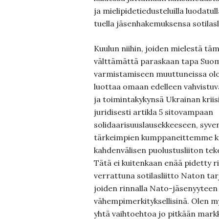
ja mielipidetiedusteluilla luodat
tuella jäsenhakemuksensa sotilasl
Kuulun niihin, joiden mielestä tämä 
välttämättä paraskaan tapa Suom
varmistamiseen muuttuneissa olo
luottaa omaan edelleen vahvist
ja toimintakykynsä Ukrainan krii
juridisesti artikla 5 sitovampaan
solidaarisuuslausekkeeseen, syve
tärkeimpien kumppaneittemme ka
kahdenvälisen puolustusliiton tek
Tätä ei kuitenkaan enää pidetty r
verrattuna sotilasliitto Naton tar
joiden rinnalla Nato-jäsenyyteen li
vähempimerkityksellisinä. Olen my
yhtä vaihtoehtoa jo pitkään mark