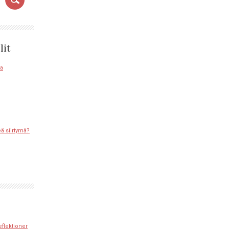
lit
sa
eä siirtymä?
eflektioner