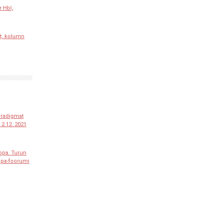
r Hbl,
t, kolumn
paradigmat
2.12. 2021
ppa. Turun
ppa-foorumi