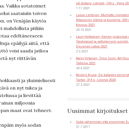
på distans, Litorale, 143 s., Vilna 2
aa. Vaikka sotatoimet
1.11.2021
ksi saataisiin toivon
Lasse Lehtinen, Murhattu ministeri
n, on Venäjän käytös
Ritavuoren elämä ja kuolema. 509 s
Keuruu 2021
i mahdollista pitkiin
24.10.2021
sotaa edeltäneeseen
Lauri Hokkanen, Kenen joukoissa s
Taistolaiset ja valtioterrorin perintö,
uja epäilyjä siitä, että
Docendo Latvia 2021
yttö voisi saada jatkoa
2.5.2021
ytetä nyt riittävän
Aarni Virtanen, Timo Soini. Art Hou
Tallinna 2021
24.4.2021
Anders Kruse, De kallades terroriste
okkaasti ja yksimielisesti
Tanke, 314 s., Livonia 2020
27.3.2021
ävä on nyt tukea ja
elussa ja lievittää
rainan miljoonia
opan maat ovat tehneet.
Uusimmat kirjoitukset
Sekä vähemmän että enemmän E
eenpäin myös sodan
21.7.2017