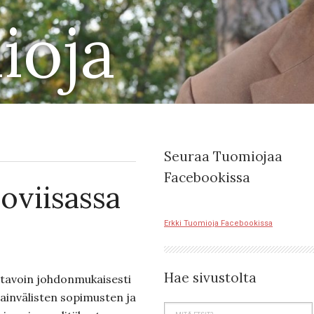
ioja
Seuraa Tuomiojaa
Facebookissa
oviisassa
Erkki Tuomioja Facebookissa
Hae sivustolta
 tavoin johdonmukaisesti
ainvälisten sopimusten ja