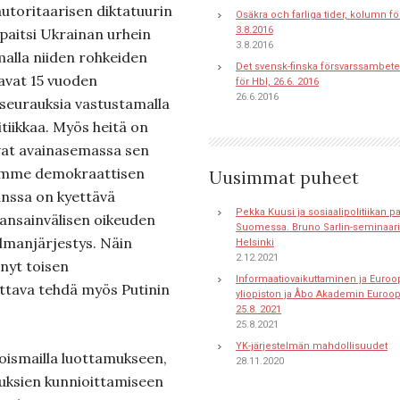
utoritaarisen diktatuurin
Osäkra och farliga tider, kolumn fö
3.8.2016
 paitsi Ukrainan urhein
3.8.2016
malla niiden rohkeiden
Det svensk-finska försvarssambete
avat 15 vuoden
för Hbl, 26.6. 2016
26.6.2016
seurauksia vastustamalla
tiikkaa. Myös heitä on
 ovat avainasemassa sen
mämme demokraattisen
Uusimmat puheet
anssa on kyettävä
Pekka Kuusi ja sosiaalipolitiikan 
ansainvälisen oikeuden
Suomessa. Bruno Sarlin-seminaari 
lmanjärjestys. Näin
Helsinki
2.12.2021
nyt toisen
Informaatiovaikuttaminen ja Euroo
ttava tehdä myös Putinin
yliopiston ja Åbo Akademin Euroo
25.8. 2021
25.8.2021
YK-järjestelmän mahdollisuudet
joismailla luottamukseen,
28.11.2020
uksien kunnioittamiseen