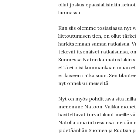
ollut joskus epäasiallisinkin keino
luomassa.
Kun siis olemme tosiasiassa nyt 
liittoutumisen tien, on ollut tär
harkitsemaan samaa ratkaisua. 
tekevät itsenäiset ratkaisunsa, on
Suomessa Naton kannatustakin s
että ei olisi kummankaan maan e
erilaiseen ratkaisuun. Sen tilant
nyt onneksi ilmeiseltä.
Nyt on myös pohdittava sitä mill
menemme Natoon. Vaikka monet k
haviteltavat turvatakuut meille 
Natolla oma intressinsä meidän
pidetäänhän Suomea ja Ruotsia 