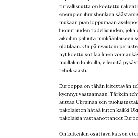
turvallisuutta on koetettu rakent
enempien ihmishenkien säästämise
mukaan pian loppumaan aselepoo
luonut uuden todellisuuden, joka e
aikoihin paluuta minkäänlaiseen 
olotilaan. On päinvastoin perustelt
nyt koettu sotilaallinen voimankä
muillakin lohkoilla, ellei sitä pysä
tehokkaasti.
Eurooppa on tähän kiitettävän teh
kyennyt vastaamaan. Tärkein teht
auttaa Ukrainaa sen puolustustaist
pakolaisten hätää kuten kaikki Uk
pakolaisia vastaanottaneet Euro
On kuitenkin osattava katsoa et