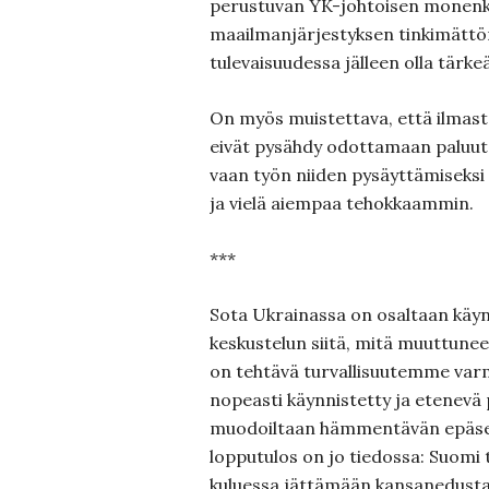
perustuvan YK-johtoisen monenk
maailmanjärjestyksen tinkimättö
tulevaisuudessa jälleen olla tärkeä
On myös muistettava, että ilmas
eivät pysähdy odottamaan paluuta
vaan työn niiden pysäyttämiseksi
ja vielä aiempaa tehokkaammin.
***
Sota Ukrainassa on osaltaan käy
keskustelun siitä, mitä muuttune
on tehtävä turvallisuutemme var
nopeasti käynnistetty ja etenevä p
muodoiltaan hämmentävän epäse
lopputulos on jo tiedossa: Suomi 
kuluessa jättämään kansanedust