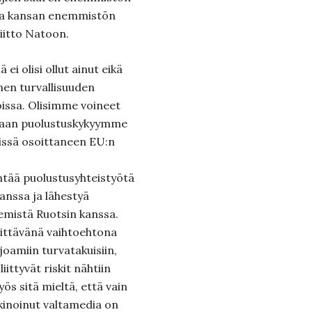
ulla kansan enemmistön
iitto Natoon.
ei olisi ollut ainut eikä
en turvallisuuden
issa. Olisimme voineet
uvaan puolustuskykyymme
sissä osoittaneen EU:n
ntää puolustusyhteistyötä
nssa ja lähestyä
emistä Ruotsin kanssa.
iittävänä vaihtoehtona
joamiin turvatakuisiin,
ittyvät riskit nähtiin
ös sitä mieltä, että vain
kinoinut valtamedia on