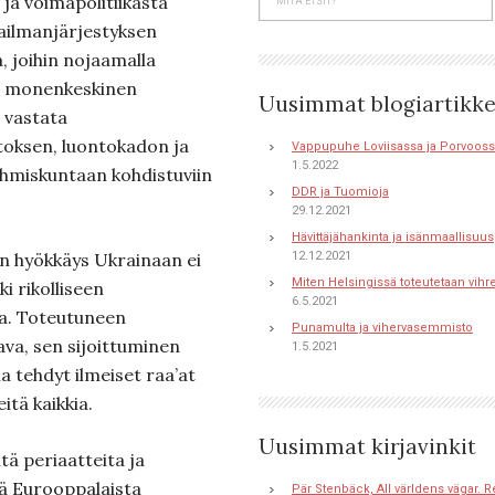
ja voimapolitiikasta
ailmanjärjestyksen
a, joihin nojaamalla
en monenkeskinen
Uusimmat blogiartikke
 vastata
oksen, luontokadon ja
Vappupuhe Loviisassa ja Porvoos
1.5.2022
hmiskuntaan kohdistuviin
DDR ja Tuomioja
29.12.2021
Hävittäjähankinta ja isänmaallisuus
n hyökkäys Ukrainaan ei
12.12.2021
Miten Helsingissä toteutetaan vihr
i rikolliseen
6.5.2021
ta. Toteutuneen
Punamulta ja vihervasemmisto
ava, sen sijoittuminen
1.5.2021
a tehdyt ilmeiset raa’at
itä kaikkia.
Uusimmat kirjavinkit
tä periaatteita ja
tä Eurooppalaista
Pär Stenbäck, All världens vägar. R