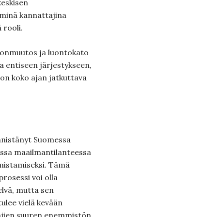
eskisen
minä kannattajina
 rooli.
tonmuutos ja luontokato
 entiseen järjestykseen,
 on koko ajan jatkuttava
nnistänyt Suomessa
essa maailmantilanteessa
mistamiseksi. Tämä
rosessi voi olla
lvä, mutta sen
tulee vielä kevään
ajien suuren enemmistön