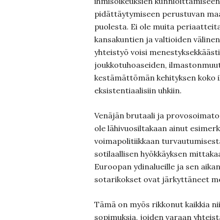
ihmisoikeuksien kunnioittamiseen 
pidättäytymiseen perustuvan ma
puolesta. Ei ole muita periaatteit
kansakuntien ja valtioiden välin
yhteistyö voisi menestyksekkäästi
joukkotuhoaseiden, ilmastonmuut
kestämättömän kehityksen koko i
eksistentiaalisiin uhkiin.
Venäjän brutaali ja provosoimato
ole lähivuosiltakaan ainut esimerkk
voimapolitiikkaan turvautumises
sotilaallisen hyökkäyksen mittaka
Euroopan ydinalueille ja sen aikan
sotarikokset ovat järkyttäneet me
Tämä on myös rikkonut kaikkia nii
sopimuksia, joiden varaan yhteis