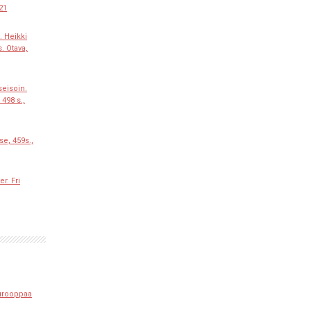
021
. Heikki
. Otava,
eisoin.
 498 s.,
se, 459s.,
r. Fri
urooppaa