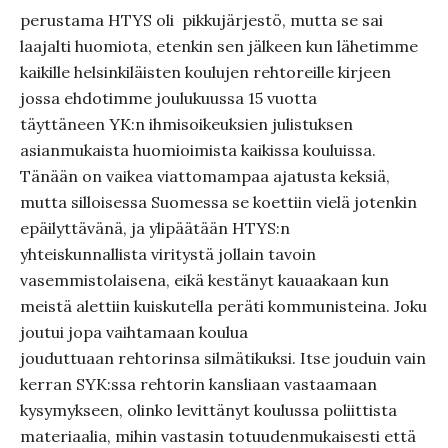
perustama HTYS oli
pikkujärjestö, mutta se sai
laajalti huomiota, etenkin sen jälkeen kun lähetimme
kaikille helsinkiläisten koulujen rehtoreille kirjeen
jossa ehdotimme joulukuussa 15 vuotta
täyttäneen YK:n ihmisoikeuksien julistuksen
asianmukaista huomioimista kaikissa kouluissa.
Tänään on vaikea viattomampaa ajatusta keksiä,
mutta silloisessa Suomessa se koettiin vielä jotenkin
epäilyttävänä, ja ylipäätään HTYS:n
yhteiskunnallista viritystä jollain tavoin
vasemmistolaisena, eikä kestänyt kauaakaan kun
meistä alettiin kuiskutella peräti kommunisteina. Joku
joutui jopa vaihtamaan koulua
jouduttuaan rehtorinsa silmätikuksi. Itse jouduin vain
kerran SYK:ssa rehtorin kansliaan vastaamaan
kysymykseen, olinko levittänyt koulussa poliittista
materiaalia, mihin vastasin totuudenmukaisesti että