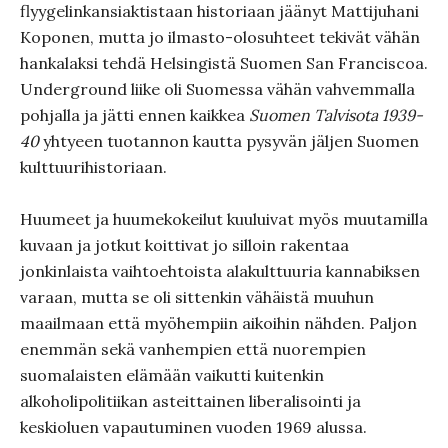
flyygelinkansiaktistaan historiaan jäänyt Mattijuhani
Koponen, mutta jo ilmasto-olosuhteet tekivät vähän
hankalaksi tehdä Helsingistä Suomen San Franciscoa.
Underground liike oli Suomessa vähän vahvemmalla
pohjalla ja jätti ennen kaikkea
Suomen Talvisota 1939-
40
yhtyeen tuotannon kautta pysyvän jäljen Suomen
kulttuurihistoriaan.
Huumeet ja huumekokeilut kuuluivat myös muutamilla
kuvaan ja jotkut koittivat jo silloin rakentaa
jonkinlaista vaihtoehtoista alakulttuuria kannabiksen
varaan, mutta se oli sittenkin vähäistä muuhun
maailmaan että myöhempiin aikoihin nähden. Paljon
enemmän sekä vanhempien että nuorempien
suomalaisten elämään vaikutti kuitenkin
alkoholipolitiikan asteittainen liberalisointi ja
keskioluen vapautuminen vuoden 1969 alussa.