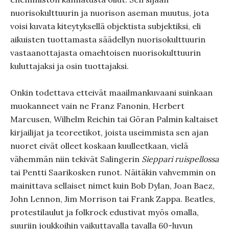
nuorisokulttuurin ja nuorison aseman muutus, jota
voisi kuvata kiteytyksellä objektista subjektiksi, eli
aikuisten tuottamasta säädellyn nuorisokulttuurin
vastaanottajasta omaehtoisen nuorisokulttuurin
kuluttajaksi ja osin tuottajaksi.
Onkin todettava etteivät maailmankuvaani suinkaan
muokanneet vain ne Franz Fanonin, Herbert
Marcusen, Wilhelm Reichin tai Göran Palmin kaltaiset
kirjailijat ja teoreetikot, joista useimmista sen ajan
nuoret eivät olleet koskaan kuulleetkaan, vielä
vähemmän niin tekivät Salingerin
Sieppari ruispellossa
tai Pentti Saarikosken runot. Näitäkin vahvemmin on
mainittava sellaiset nimet kuin Bob Dylan, Joan Baez,
John Lennon, Jim Morrison tai Frank Zappa. Beatles,
protestilaulut ja folkrock edustivat myös omalla,
suuriin joukkoihin vaikuttavalla tavalla 60-luvun