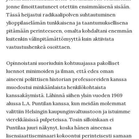
jonne ilmoittautuneet otettiin ensimmäisenä sisään.
Tässä heijastui radikaalipolven suhtautuminen
ylioppilaselämän tunkkaisena ja taantumuksellisena
pitämään perinteeseen, omalta kohdaltani enemmän
kuitenkin välinpitämättömyyttä kuin aktiivista
vastustushenkeä osoittaen.
Opinnoistani suoriuduin kohtuuajassa pakolliset
luennot minimoiden ja ilman, että edes oman
aineeni poliittisen historian professoreiden kanssa
muodostui minkäänlaista henkilökohtaista
kanssakäymistä. Lähinnä siihen ylsin vuoden 1969
alussa L.A. Puntilan kanssa, kun meidän molemmat
valittiin Helsingin kaupunginvaltuustoon ja istuimme
vierekkäisissä pulpeteissa. Tosin silloinkaan ei
Puntilaa juuri näkynyt, koska hänen aineensa
lisensiaattiseminaari kokoontui perinteisesti samaan