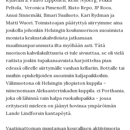
Kylävaara, Paavo Lipponen, Rene Nyberg, Pekka
Peltola,
Veronica Pimenoff, Risto Repo, JP Roos,
Anssi Sinnemäki, Ilmari Susiluoto, Kari Rydman ja
Matti Wuori. Toimistoajan päätyttyä siirryimme aina
joukolla johonkin Helsingin koulunuorison suosimista
monista keskustakahviloista jatkamaan
maailmanparannusta ilta myöhään asti. Tätä
nuorison kahvilakulttuuria ei tule sivuuttaa, se oli vielä
raitista joskin tupakansavuista harjoittelua pian
edessä olleelle siirtymälle vanhan kellariin, Bottalle tai
muihin opiskelijoiden suosimiin kaljapaikkoihin.
Välimuotona oli Helsingin yliopiston kuppila –
nimenomaan Aleksanterinkadun kuppila. ei Porthania,
joka oli lähinnä vain halpa ruokailupaikka – jossa
erityisesti mieleen on jäänyt hovinsa ympäröimän
Lande Lindforsin kantapöytä.
Vaatimattoman muutaman kourallisen aktiivinuoria