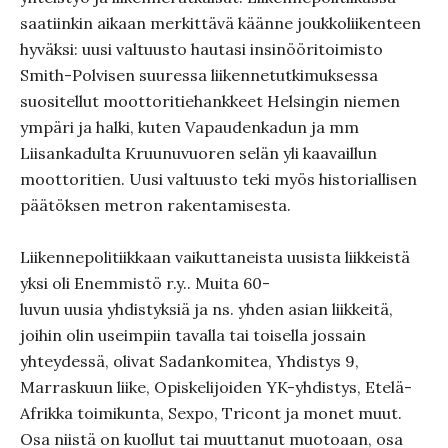
saatiinkin aikaan merkittävä käänne joukkoliikenteen
hyväksi: uusi valtuusto hautasi insinööritoimisto
Smith-Polvisen suuressa liikennetutkimuksessa
suositellut moottoritiehankkeet Helsingin niemen
ympäri ja halki, kuten Vapaudenkadun ja mm
Liisankadulta Kruunuvuoren selän yli kaavaillun
moottoritien. Uusi valtuusto teki myös historiallisen
päätöksen metron rakentamisesta.
Liikennepolitiikkaan vaikuttaneista uusista liikkeistä
yksi oli Enemmistö r.y.. Muita 60-
luvun uusia yhdistyksiä ja ns. yhden asian liikkeitä,
joihin olin useimpiin tavalla tai toisella jossain
yhteydessä, olivat Sadankomitea, Yhdistys 9,
Marraskuun liike, Opiskelijoiden YK-yhdistys, Etelä-
Afrikka toimikunta, Sexpo, Tricont ja monet muut.
Osa niistä on kuollut tai muuttanut muotoaan, osa