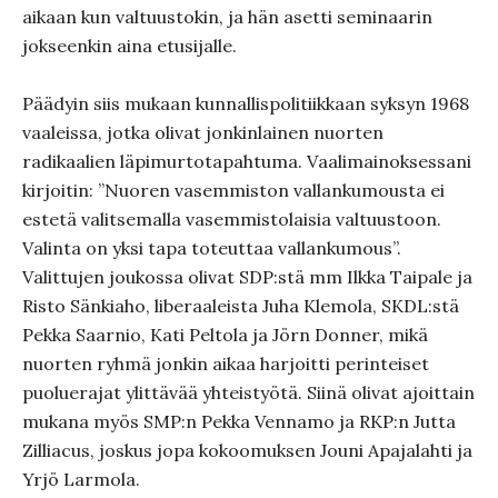
aikaan kun valtuustokin, ja hän asetti seminaarin
jokseenkin aina etusijalle.
Päädyin siis mukaan kunnallispolitiikkaan syksyn 1968
vaaleissa, jotka olivat jonkinlainen nuorten
radikaalien läpimurtotapahtuma. Vaalimainoksessani
kirjoitin: ”Nuoren vasemmiston vallankumousta ei
estetä valitsemalla vasemmistolaisia valtuustoon.
Valinta on yksi tapa toteuttaa vallankumous”.
Valittujen joukossa olivat SDP:stä mm Ilkka Taipale ja
Risto Sänkiaho, liberaaleista Juha Klemola, SKDL:stä
Pekka Saarnio, Kati Peltola ja Jörn Donner, mikä
nuorten ryhmä jonkin aikaa harjoitti perinteiset
puoluerajat ylittävää yhteistyötä. Siinä olivat ajoittain
mukana myös SMP:n Pekka Vennamo ja RKP:n Jutta
Zilliacus, joskus jopa kokoomuksen Jouni Apajalahti ja
Yrjö Larmola.