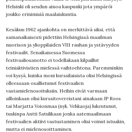
Helsinki oli seudun ainoa kaupunki jota ympäröi
joukko erinimisiä maalaiskuntia.
Kesäkuu 1962 ajankohta on merkittävä siksi, että
samanaikaisesti pidettiin Helsingissä maailman
nuorison ja ylioppilaiden VIII rauhan ja ystävyyden
festivaalit. Senaikaisessa Suomessa
festivaaliosanotto ei todellakaan kilpaillut
teiniaktivistien mielessä vaihtoehtona. Paremminkin
voi kysyä, kuinka moni kurssilaisista olisi Helsingissä
olleessaan osallistunut festivaalien
vastamielenosoituksiin. Heihin eivät varmaan
silloinkaan olisi kurssitovereistani ainakaan JP Roos
tai Marjatta Voionmaa (nyk. Vehkaoja) lukeutunut,
tuskinpa Antti Satulikaan jonka aatemaailmaan
festivaalien aktiivi vastustaminen olisi voinut istuakin,
mutta ei mielenosoittaminen.