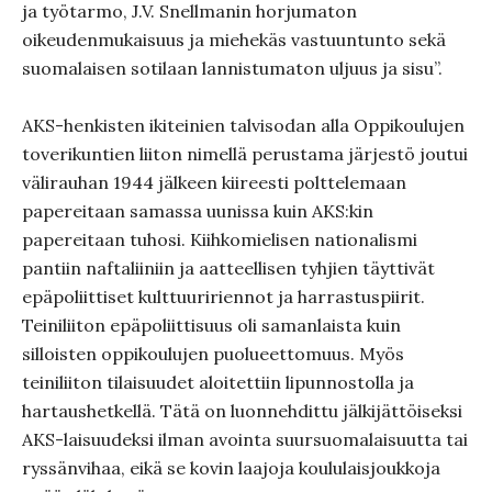
ja työtarmo, J.V. Snellmanin horjumaton
oikeudenmukaisuus ja miehekäs vastuuntunto sekä
suomalaisen sotilaan lannistumaton uljuus ja sisu”.
AKS-henkisten ikiteinien talvisodan alla Oppikoulujen
toverikuntien liiton nimellä perustama järjestö joutui
välirauhan 1944 jälkeen kiireesti polttelemaan
papereitaan samassa uunissa kuin AKS:kin
papereitaan tuhosi. Kiihkomielisen nationalismi
pantiin naftaliiniin ja aatteellisen tyhjien täyttivät
epäpoliittiset kulttuuririennot ja harrastuspiirit.
Teiniliiton epäpoliittisuus oli samanlaista kuin
silloisten oppikoulujen puolueettomuus. Myös
teiniliiton tilaisuudet aloitettiin lipunnostolla ja
hartaushetkellä. Tätä on luonnehdittu jälkijättöiseksi
AKS-laisuudeksi ilman avointa suursuomalaisuutta tai
ryssänvihaa, eikä se kovin laajoja koululaisjoukkoja