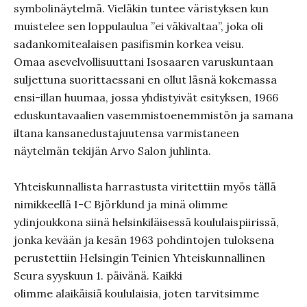
symbolinäytelmä. Vieläkin tuntee väristyksen kun
muistelee sen loppulaulua ”ei väkivaltaa”, joka oli
sadankomitealaisen pasifismin korkea veisu.
Omaa asevelvollisuuttani Isosaaren varuskuntaan
suljettuna suorittaessani en ollut läsnä kokemassa
ensi-illan huumaa, jossa yhdistyivät esityksen, 1966
eduskuntavaalien vasemmistoenemmistön ja samana
iltana kansanedustajuutensa varmistaneen
näytelmän tekijän Arvo Salon juhlinta.
Yhteiskunnallista harrastusta viritettiin myös tällä
nimikkeellä I-C Björklund ja minä olimme
ydinjoukkona siinä helsinkiläisessä koululaispiirissä,
jonka kevään ja kesän 1963 pohdintojen tuloksena
perustettiin Helsingin Teinien Yhteiskunnallinen
Seura syyskuun 1. päivänä. Kaikki
olimme alaikäisiä koululaisia, joten tarvitsimme