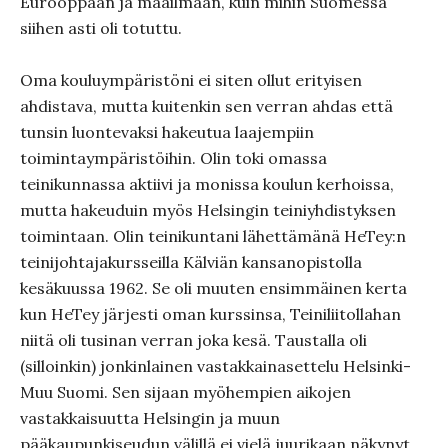
Eurooppaan ja maailmaan, kuin mihin Suomessa
siihen asti oli totuttu.
Oma kouluympäristöni ei siten ollut erityisen
ahdistava, mutta kuitenkin sen verran ahdas että
tunsin luontevaksi hakeutua laajempiin
toimintaympäristöihin. Olin toki omassa
teinikunnassa aktiivi ja monissa koulun kerhoissa,
mutta hakeuduin myös Helsingin teiniyhdistyksen
toimintaan. Olin teinikuntani lähettämänä HeTey:n
teinijohtajakursseilla Kälviän kansanopistolla
kesäkuussa 1962. Se oli muuten ensimmäinen kerta
kun HeTey järjesti oman kurssinsa, Teiniliitollahan
niitä oli tusinan verran joka kesä. Taustalla oli
(silloinkin) jonkinlainen vastakkainasettelu Helsinki-
Muu Suomi. Sen sijaan myöhempien aikojen
vastakkaisuutta Helsingin ja muun
pääkaupunkiseudun välillä ei vielä juurikaan näkynyt.