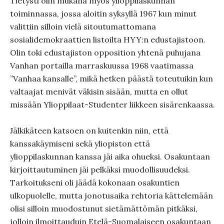
Tietysti olin mukana myös ylioppilaskunnan
toiminnassa, jossa aloitin syksyllä 1967 kun minut
valittiin silloin vielä sitoutumattomana
sosialidemokraattien listoilta HYY:n edustajistoon.
Olin toki edustajiston opposition yhtenä puhujana
Vanhan portailla marraskuussa 1968 vaatimassa
”Vanhaa kansalle”, mikä hetken päästä toteutuikin kun
valtaajat menivät väkisin sisään, mutta en ollut
missään Ylioppilaat-Studenter liikkeen sisärenkaassa.
Jälkikäteen katsoen on kuitenkin niin, että
kanssakäymiseni sekä yliopiston että
ylioppilaskunnan kanssa jäi aika ohueksi. Osakuntaan
kirjoittautuminen jäi pelkäksi muodollisuudeksi.
Tarkoitukseni oli jäädä kokonaan osakuntien
ulkopuolelle, mutta jonotusaika rehtoria kättelemään
olisi silloin muodostunut sietämättömän pitkäksi,
jolloin ilmoittauduin Etelä-Suomalaiseen osakuntaan