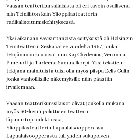
Vaasan teatterikurssilaisista oli eri tavoin osallisena
niin Teiniliiton kuin Ylioppilasteatterin
radikalisoitumiskehityksessä.
Yksi aikanaan vavisuttaneista esityksistä oli Helsingin
Teiniteatterin Sexkabaree vuodelta 1967, jonka
tekijänimiin kuuluivat mm Kaj Chydenius, Veronica
Pimenoff ja Tarleena Sammalkorpi. Yksi tekstien
tekijänä mainituista taisi olla myös piispa Eelis Gulin,
jonka vanhoillisille näkemyksille näin päästiin
irvailemaan.
Vaasan teatterikurssilaiset olivat joukolla mukana
myös 60-luvun poliittisen teatterin
läpimurtoproduktiossa,
Ylioppilasteatterin Lapualaisoopperassa.
Lapualaisoopperasta tuli yhden sukupolven