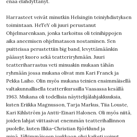
enää elähdyttänyt.
Harrasteet veivät minutkin Helsingin teiniyhdistyksen
toimintaan. HeTeY oli juuri perustanut
Ohjelmarenkaan, jonka tarkoitus oli teinihippojen
aika aneemisen ohjelmatason nostaminen. Sen
puitteissa perustettiin big band, levyttämäänkin
päässyt kuoro sekä teatteriryhmään. Juuri
teatteriharrastus veti minuakin mukaan tähän
ryhmään jossa mukana olivat mm Kari Franck ja
Pekka Laiho. Olin myös mukana teinien ensimmäisellä
valtakunnallisella teatterikurssilla Vaasassa kesällä
1963. Mukana oli todellisia näyttelijälahjakkuuksia,
kuten Eriikka Magnusson, Tarja Markus, Tiia Louste,
Kari Kihlström ja Antti-Einari Halonen. Oli myös niitä,
joiden lahjat viittasivat enemmän teatterihallinnon
puolelle, kuten Ilkka-Christian Björklund ja
minä. Jälkimmäiseen joukkoon olisi kaiketi voinut