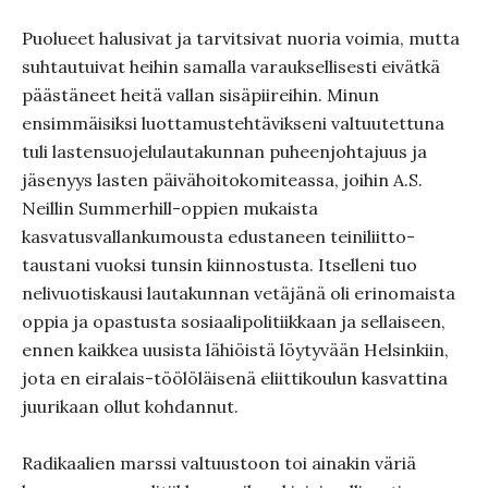
Puolueet halusivat ja tarvitsivat nuoria voimia, mutta
suhtautuivat heihin samalla varauksellisesti eivätkä
päästäneet heitä vallan sisäpiireihin. Minun
ensimmäisiksi luottamustehtävikseni valtuutettuna
tuli lastensuojelulautakunnan puheenjohtajuus ja
jäsenyys lasten päivähoitokomiteassa, joihin A.S.
Neillin Summerhill-oppien mukaista
kasvatusvallankumousta edustaneen teiniliitto-
taustani vuoksi tunsin kiinnostusta. Itselleni tuo
nelivuotiskausi lautakunnan vetäjänä oli erinomaista
oppia ja opastusta sosiaalipolitiikkaan ja sellaiseen,
ennen kaikkea uusista lähiöistä löytyvään Helsinkiin,
jota en eiralais-töölöläisenä eliittikoulun kasvattina
juurikaan ollut kohdannut.
Radikaalien marssi valtuustoon toi ainakin väriä