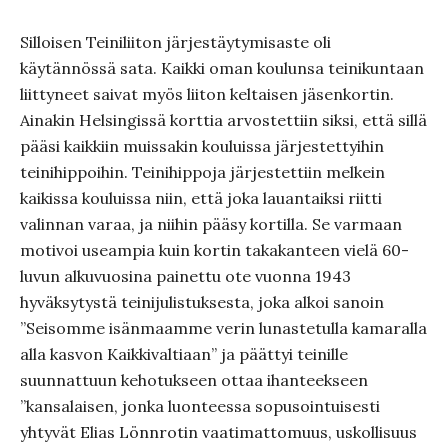
Silloisen Teiniliiton järjestäytymisaste oli
käytännössä sata. Kaikki oman koulunsa teinikuntaan
liittyneet saivat myös liiton keltaisen jäsenkortin.
Ainakin Helsingissä korttia arvostettiin siksi, että sillä
pääsi kaikkiin muissakin kouluissa järjestettyihin
teinihippoihin. Teinihippoja järjestettiin melkein
kaikissa kouluissa niin, että joka lauantaiksi riitti
valinnan varaa, ja niihin pääsy kortilla. Se varmaan
motivoi useampia kuin kortin takakanteen vielä 60-
luvun alkuvuosina painettu ote vuonna 1943
hyväksytystä teinijulistuksesta, joka alkoi sanoin
”Seisomme isänmaamme verin lunastetulla kamaralla
alla kasvon Kaikkivaltiaan” ja päättyi teinille
suunnattuun kehotukseen ottaa ihanteekseen
”kansalaisen, jonka luonteessa sopusointuisesti
yhtyvät Elias Lönnrotin vaatimattomuus, uskollisuus