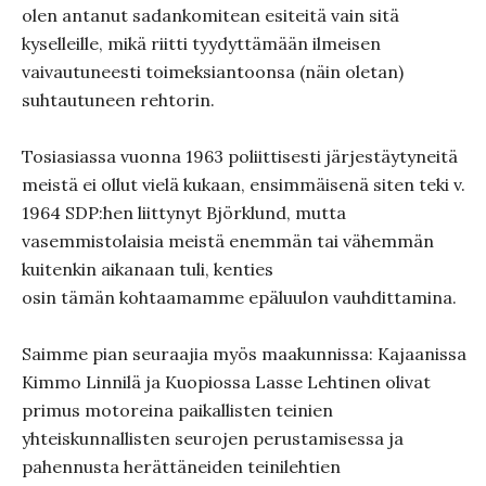
olen antanut sadankomitean esiteitä vain sitä
kyselleille, mikä riitti tyydyttämään ilmeisen
vaivautuneesti toimeksiantoonsa (näin oletan)
suhtautuneen rehtorin.
Tosiasiassa vuonna 1963 poliittisesti järjestäytyneitä
meistä ei ollut vielä kukaan, ensimmäisenä siten teki v.
1964 SDP:hen liittynyt Björklund, mutta
vasemmistolaisia meistä enemmän tai vähemmän
kuitenkin aikanaan tuli, kenties
osin tämän kohtaamamme epäluulon vauhdittamina.
Saimme pian seuraajia myös maakunnissa: Kajaanissa
Kimmo Linnilä ja Kuopiossa Lasse Lehtinen olivat
primus motoreina paikallisten teinien
yhteiskunnallisten seurojen perustamisessa ja
pahennusta herättäneiden teinilehtien