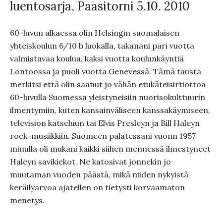
luentosarja, Paasitorni 5.10. 2010
60-luvun alkaessa olin Helsingin suomalaisen
yhteiskoulun 6/10 b luokalla, takanani pari vuotta
valmistavaa koulua, kaksi vuotta koulunkäyntiä
Lontoossa ja puoli vuotta Genevessä. Tämä tausta
merkitsi että olin saanut jo vähän etukäteisirtiottoa
60-luvulla Suomessa yleistyneisiin nuorisokulttuurin
ilmentymiin, kuten kansainväliseen kanssakäymiseen,
television katseluun tai Elvis Presleyn ja Bill Haleyn
rock-musiikkiin. Suomeen palatessani vuonn 1957
minulla oli mukani kaikki siihen mennessä ilmestyneet
Haleyn savikiekot. Ne katosivat jonnekin jo
muutaman vuoden päästä, mikä niiden nykyistä
keräilyarvoa ajatellen on tietysti korvaamaton
menetys.