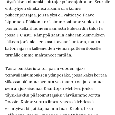
täysikäisen nimenkirjoittaja-puheenjohtajan. Seuralle
ehti lyhyen elinikänsä aikana olla kolme
puheenjohtajaa, joista yksi oli valtiot.yo Paavo
Lipponen. Pääkonttoriksimme saimme vuokrattua
pienen kellarihuoneen samasta Bulevardin talosta
jossa I-C asui. Kämppä saatiin ankaran kuurauksen
jälkeen jonkinlaiseen asuttavaan kuntoon, mutta
katonrajassa kulkeneiden viemäriputkien iloiselle
tirinälle emme mahtaneet mitään.
Tästä bunkkerista tuli parin vuoden ajaksi
teinivallankumouksen ydinpesäke, jossa kaksi kertaa
viikossa pidimme avointa vastaanottoa ja teimme
seuran julkaisemaa Kääntöpiiri-lehteä, jonka
täysikäiseksi päätoimittajaksi värväsimme Jertta
Roosin. Kolme vuotta ilmestyneessä lehdessä
esiintyivät kirjoittajina mm Inari Krohn, Ilkka