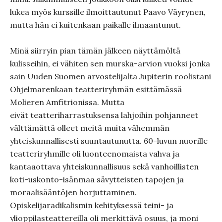
lukea myös kurssille ilmoittautunut Paavo Väyrynen,
mutta hän ei kuitenkaan paikalle ilmaantunut.
Minä siirryin pian tämän jälkeen näyttämöltä
kulisseihin, ei vähiten sen murska-arvion vuoksi jonka
sain Uuden Suomen arvostelijalta Jupiterin roolistani
Ohjelmarenkaan teatteriryhmän esittämässä
Molieren Amfitrionissa. Mutta
eivät teatteriharrastuksensa lahjoihin pohjanneet
välttämättä olleet meitä muita vähemmän
yhteiskunnallisesti suuntautunutta. 60-luvun nuorille
teatteriryhmille oli luonteenomaista vahva ja
kantaaottava yhteiskunnallisuus sekä vanhoillisten
koti-uskonto-isänmaa sävytteisten tapojen ja
moraalisääntöjen horjuttaminen.
Opiskelijaradikalismin kehityksessä teini- ja
ylioppilasteattereilla oli merkittävä osuus, ja moni