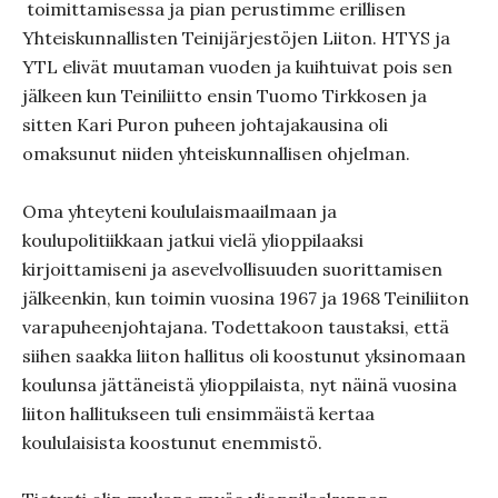
toimittamisessa ja pian perustimme erillisen
Yhteiskunnallisten Teinijärjestöjen Liiton. HTYS ja
YTL elivät muutaman vuoden ja kuihtuivat pois sen
jälkeen kun Teiniliitto ensin Tuomo Tirkkosen ja
sitten Kari Puron puheen johtajakausina oli
omaksunut niiden yhteiskunnallisen ohjelman.
Oma yhteyteni koululaismaailmaan ja
koulupolitiikkaan jatkui vielä ylioppilaaksi
kirjoittamiseni ja asevelvollisuuden suorittamisen
jälkeenkin, kun toimin vuosina 1967 ja 1968 Teiniliiton
varapuheenjohtajana. Todettakoon taustaksi, että
siihen saakka liiton hallitus oli koostunut yksinomaan
koulunsa jättäneistä ylioppilaista, nyt näinä vuosina
liiton hallitukseen tuli ensimmäistä kertaa
koululaisista koostunut enemmistö.