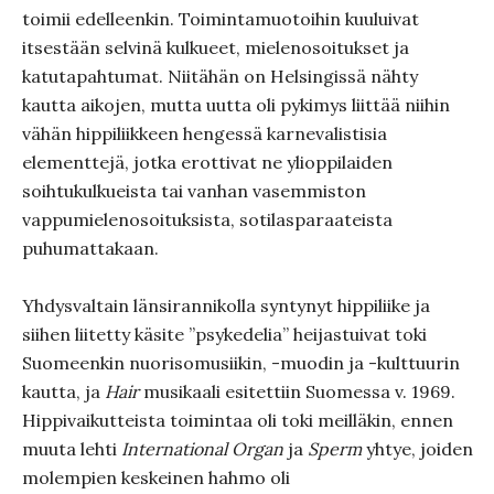
toimii edelleenkin. Toimintamuotoihin kuuluivat
itsestään selvinä kulkueet, mielenosoitukset ja
katutapahtumat. Niitähän on Helsingissä nähty
kautta aikojen, mutta uutta oli pykimys liittää niihin
vähän hippiliikkeen hengessä karnevalistisia
elementtejä, jotka erottivat ne ylioppilaiden
soihtukulkueista tai vanhan vasemmiston
vappumielenosoituksista, sotilasparaateista
puhumattakaan.
Yhdysvaltain länsirannikolla syntynyt hippiliike ja
siihen liitetty käsite ”psykedelia” heijastuivat toki
Suomeenkin nuorisomusiikin, -muodin ja -kulttuurin
kautta, ja
Hair
musikaali esitettiin Suomessa v. 1969.
Hippivaikutteista toimintaa oli toki meilläkin, ennen
muuta lehti
International Organ
ja
Sperm
yhtye, joiden
molempien keskeinen hahmo oli