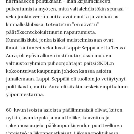
harmaaseen politiikkaan – ihan kirjaimellisesti
pukeutumista myöten, mitä valtalehdistökin seurasi –
sekä jonkin verran uutta avoimuutta ja vanhan ns.
kunnallisklubissa, toteutetun ”on sovittu”
päätöksentekokulttuurin rapautumista.
Kunnallisklubi, jonka isäksi muistelmissaan ovat
ilmoittautuneet sekä Jussi Lappi-Seppälä että Teuvo
Aura, oli epävirallinen instituutio jossa muiden
valtuustoryhmien puheenjohtajat paitsi SKDL:n
kokoontuivat kaupungin johdon kanssa asioita
junailemaan. Lappi-Seppälä oli tuolloin jo vetäytynyt
politiikasta, mutta Aura oli sitäkin keskeisempi hahmo
ylipormestarina.
60-luvun isoista asioista päällimmäisiä olivat, kuten
nytkin, asuntopula ja muuttoliike, kaavoitus ja
rakennussuojelu, pääkaupunkiseudun puutteellinen
yhteistyö ja liikenneratkaisut. Liikennepolitiikassa