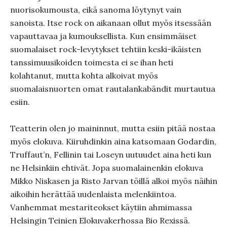
nuorisokumousta, eikä sanoma löytynyt vain
sanoista. Itse rock on aikanaan ollut myös itsessään
vapauttavaa ja kumouksellista. Kun ensimmäiset
suomalaiset rock-levytykset tehtiin keski-ikäisten
tanssimuusikoiden toimesta ei se ihan heti
kolahtanut, mutta kohta alkoivat myös
suomalaisnuorten omat rautalankabändit murtautua
esiin.
Teatterin olen jo maininnut, mutta esiin pitää nostaa
myös elokuva. Kiiruhdinkin aina katsomaan Godardin,
Truffaut’n, Fellinin tai Loseyn uutuudet aina heti kun
ne Helsinkiin ehtivät. Jopa suomalainenkin elokuva
Mikko Niskasen ja Risto Jarvan töillä alkoi myös näihin
aikoihin herättää uudenlaista melenkiintoa.
Vanhemmat mestariteokset käytiin ahmimassa
Helsingin Teinien Elokuvakerhossa Bio Rexissä.