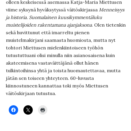
olleen keskeisessä asemassa Katja-Maria Miettusen
viime syksynä hyväksytyssä väitöskirjassa
Menneisyys
ja historia. Suomalainen kuusikymmentäluku
muistelijoiden rakentamana ajanjaksona
. Olen tietenkin
sekä huvittunut että imarreltu pienen
muistelmakirjani saamasta huomiosta, mutta nyt
tohtori Miettusen mielenkiintoiseen työhön
tutustuttuani olisi minulla niin asianosaisena kuin
akateemisena vastaväittäjänä ollut hänen
tulkintoihinsa yhtä ja toista huomautettavaa, mutta
jätän sen toiseen yhteyteen. 60-luvusta
kiinnostuneen kannattaa toki myös Miettusen
väitöskirjaan tutustua.