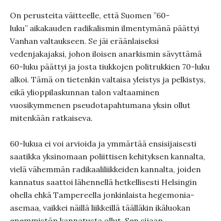
On perusteita väitteelle, että Suomen ”60-
luku” aikakauden radikalismin ilmentymänä päättyi
Vanhan valtaukseen. Se jäi eräänlaiseksi
vedenjakajaksi, johon iloisen anarkismin sävyttämä
60-luku päättyi ja josta tiukkojen politrukkien 70-luku
alkoi. Tämä on tietenkin valtaisa yleistys ja pelkistys,
eikä ylioppilaskunnan talon valtaaminen
vuosikymmenen pseudotapahtumana yksin ollut
mitenkään ratkaiseva.
60-lukua ei voi arvioida ja ymmärtää ensisijaisesti
saatikka yksinomaan poliittisen kehityksen kannalta,
vielä vähemmän radikaaliliikkeiden kannalta, joiden
kannatus saattoi lähennellä hetkellisesti Helsingin
ohella ehkä Tampereella jonkinlaista hegemonia-
asemaa, vaikkei näillä liikkeillä täälläkin ikäluokan
enemmistön kannatusta ollut. Sen sijaan