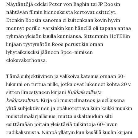
Näytäntöjä edelsi Peter von Baghin tai JP Roosin
nähtävän filmin hienouksista kertovat esittelyt.
Etenkin Roosin sanoma ei kuitenkaan kovin hyvin
mennyt perille, varsinkin kun hänellä oli tapana antaa
tyhmän yleisön kuulla kunniansa. Sittemmin HeTEKin
linjaan tyytymätön Roos perustikin oman
lyhytaikaiseksi jääneen Spec-nimisen
elokuvakerhonsa.
Tämä subjektiivinen ja valikoiva katsaus omaan 60-
lukuuni on tuttua niille, jotka ovat lukeneet kohta 20 v.
sitten ilmestyneen kirjani
Kukkaisvallasta
kekkosvaltaan
. Kirja oli muistelmateos ja sellaisena
yhtä subjektiivinen ja epäluotettava kuin kaikki muukin
muistelmakirjallisuus, mutta uskaltauduin silti
esittämään joitain yleistäviä tulkintoja 60-luvun
radikalismista. Niinpä yllätyin kun kesällä kuulin kirjani