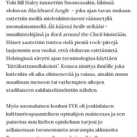
Toki Bill Haley tunnettiin Suomessakin, lähinnä
elokuvan
Blackboard Jungle
– joka ajan tavan mukaan
esitettiin meillä mielenkiintoisesti väännetyllä
suomalaisnimellä
Älä käännä heille selkääsi
–
musiikintekijänä ja
Rock around the Clock
biisistään.
Hänet saatettiin tuntea vielä pieniä rock-piirejä
laajemmin sen vuoksi, että elokuvan esittämistä
Helsingissä sävytti ajan terminologiaa käyttäen
”lättähattumellakointi”. Komea nimitys ilmiölle joka
kuitenkin oli aika ohimenevää ja vaisua, ainakin muun
maailman menoon tai varhempien aikojen
stadilaiseen sakilaiselämöintiin nähden.
Myös suomalainen kouluni SYK oli jonkinlaisen
kulttuurivapaamielisen opinahjon maineessa ja sen
painotus mm kielten opiskeluun tarjosi jo
sellaisenaan tavanomaista avarampia akkunoita