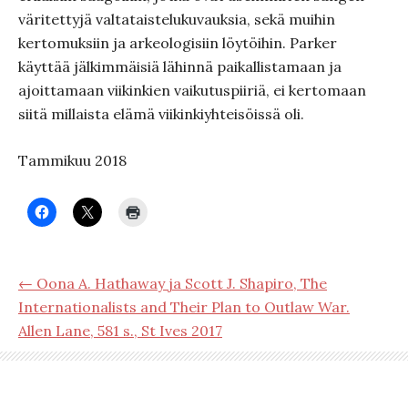
väritettyjä valtataistelukuvauksia, sekä muihin
kertomuksiin ja arkeologisiin löytöihin. Parker
käyttää jälkimmäisiä lähinnä paikallistamaan ja
ajoittamaan viikinkien vaikutuspiiriä, ei kertomaan
siitä millaista elämä viikinkiyhteisöissä oli.
Tammikuu 2018
← Oona A. Hathaway ja Scott J. Shapiro, The
Internationalists and Their Plan to Outlaw War.
Allen Lane, 581 s., St Ives 2017