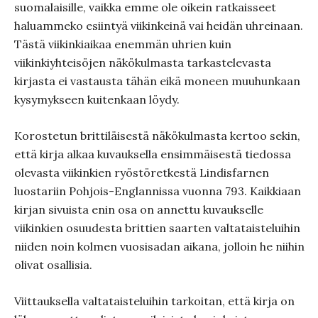
suomalaisille, vaikka emme ole oikein ratkaisseet
haluammeko esiintyä viikinkeinä vai heidän uhreinaan.
Tästä viikinkiaikaa enemmän uhrien kuin
viikinkiyhteisöjen näkökulmasta tarkastelevasta
kirjasta ei vastausta tähän eikä moneen muuhunkaan
kysymykseen kuitenkaan löydy.
Korostetun brittiläisestä näkökulmasta kertoo sekin,
että kirja alkaa kuvauksella ensimmäisestä tiedossa
olevasta viikinkien ryöstöretkestä Lindisfarnen
luostariin Pohjois-Englannissa vuonna 793. Kaikkiaan
kirjan sivuista enin osa on annettu kuvaukselle
viikinkien osuudesta brittien saarten valtataisteluihin
niiden noin kolmen vuosisadan aikana, jolloin he niihin
olivat osallisia.
Viittauksella valtataisteluihin tarkoitan, että kirja on