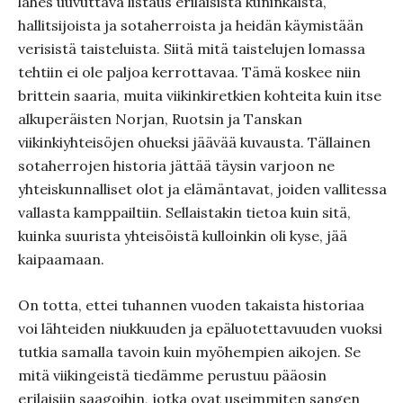
lähes uuvuttava listaus erilaisista kuninkaista,
hallitsijoista ja sotaherroista ja heidän käymistään
verisistä taisteluista. Siitä mitä taistelujen lomassa
tehtiin ei ole paljoa kerrottavaa. Tämä koskee niin
brittein saaria, muita viikinkiretkien kohteita kuin itse
alkuperäisten Norjan, Ruotsin ja Tanskan
viikinkiyhteisöjen ohueksi jäävää kuvausta. Tällainen
sotaherrojen historia jättää täysin varjoon ne
yhteiskunnalliset olot ja elämäntavat, joiden vallitessa
vallasta kamppailtiin. Sellaistakin tietoa kuin sitä,
kuinka suurista yhteisöistä kulloinkin oli kyse, jää
kaipaamaan.
On totta, ettei tuhannen vuoden takaista historiaa
voi lähteiden niukkuuden ja epäluotettavuuden vuoksi
tutkia samalla tavoin kuin myöhempien aikojen. Se
mitä viikingeistä tiedämme perustuu pääosin
erilaisiin saagoihin, jotka ovat useimmiten sangen