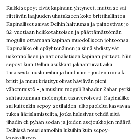
Kaikki sepoyt eivät kapinaan yhtyneet, mutta se sai
riittävän laajuuden uhatakseen koko brittihallintoa.
Kapinalliset saivat Delhin haltuunsa ja painostivat jo
82-vuotiaan heikkotahtoisen ja päättämättömän
mogulin ottamaan kapinan muodolliseen johtoonsa.
Kapinaliike oli epäyhtenäinen ja siinä yhdistyivät
uskonnollisen ja nationalistisen kapinan piirteet. Niin
sepoyt kuin Delhin asukkaat jakaantuivat aika
tasaisesti muslimeihin ja hinduihin
joiden rinnalla
–
britit ja muut kristityt olivat häviävän pieni
vähemmistö
muslimi moguli Bahadur Zahar pyrki
– ja
suhtautumaan molempiin tasaveroisesti. Kapinaliike
sai kuitenkin sepoy-sotilaiden ulkopuolelta kasvavaa
tukea äärislamisteilta, jotka halusivat tehdä siitä
jihadin eli pyhän sodan ja joiden asejoukkojen määrä
Delhissä nousi samoihin lukuihin kuin sepoy-
kapinallisten.