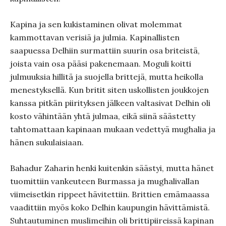
Kapina ja sen kukistaminen olivat molemmat
kammottavan verisiä ja julmia. Kapinallisten
saapuessa Delhiin surmattiin suurin osa briteistä,
joista vain osa pääsi pakenemaan. Moguli koitti
julmuuksia hillitä ja suojella brittejä, mutta heikolla
menestyksellä. Kun britit siten uskollisten joukkojen
kanssa pitkän piirityksen jälkeen valtasivat Delhin oli
kosto vähintään yhtä julmaa, eikä siinä säästetty
tahtomattaan kapinaan mukaan vedettyä mughalia ja
hänen sukulaisiaan.
Bahadur Zaharin henki kuitenkin säästyi, mutta hänet
tuomittiin vankeuteen Burmassa ja mughalivallan
viimeisetkin rippeet hävitettiin. Brittien emämaassa
vaadittiin myös koko Delhin kaupungin hävittämistä.
Suhtautuminen muslimeihin oli brittipiireissä kapinan