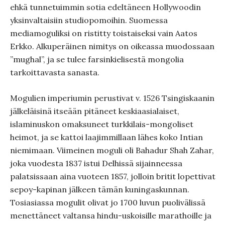
ehkä tunnetuimmin sotia edeltäneen Hollywoodin
yksinvaltaisiin studiopomoihin. Suomessa
mediamoguliksi on ristitty toistaiseksi vain Aatos
Erkko. Alkuperäinen nimitys on oikeassa muodossaan
”mughal”, ja se tulee farsinkielisestä mongolia
tarkoittavasta sanasta.
Mogulien imperiumin perustivat v. 1526 Tsingiskaanin
jälkeläisinä itseään pitäneet keskiaasialaiset,
islaminuskon omaksuneet turkkilais-mongoliset
heimot, ja se kattoi laajimmillaan lähes koko Intian
niemimaan. Viimeinen moguli oli Bahadur Shah Zahar,
joka vuodesta 1837 istui Delhissä sijainneessa
palatsissaan aina vuoteen 1857, jolloin britit lopettivat
sepoy-kapinan jälkeen tämän kuningaskunnan.
Tosiasiassa mogulit olivat jo 1700 luvun puolivälissä
menettäneet valtansa hindu-uskoisille marathoille ja