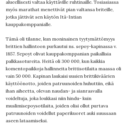
alueellisesti valtaa käyttäville ruhtinaille. Tosiasiassa
myös marathat menettivät pian valtansa briteille,
jotka jättivät sen käytön Itä-Intian
kauppakomppanialle.
Tämä oli tilanne, kun moninainen tyytymättömyys
brittien hallintoon purkautui ns. sepoy-kapinassa v.
1857. Sepoyt olivat kauppakomppanian paikallisia
palkkasotureita. Heitä oli 300 000, kun kaikkia
komentopaikkoja hallinneita brittisotilaita maassa oli
vain 50 000. Kapinan laukaisi uusien brittikiväärien
käyttöönotto, joiden patruunoiden huhuttiin, eikä
ihan aiheetta, olevan naudan- ja sianrasvalla
voideltuja, joka loukkasi niin hindu- kuin
muslimisepoysotilaita, joiden olisi ollut purtava
patruunoiden voidellut paperikuoret auki suussaan
aseen lataamiseksi.