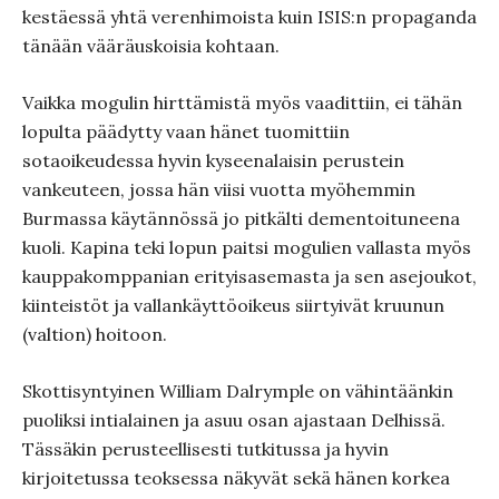
kestäessä yhtä verenhimoista kuin ISIS:n propaganda
tänään vääräuskoisia kohtaan.
Vaikka mogulin hirttämistä myös vaadittiin, ei tähän
lopulta päädytty vaan hänet tuomittiin
sotaoikeudessa hyvin kyseenalaisin perustein
vankeuteen, jossa hän viisi vuotta myöhemmin
Burmassa käytännössä jo pitkälti dementoituneena
kuoli. Kapina teki lopun paitsi mogulien vallasta myös
kauppakomppanian erityisasemasta ja sen asejoukot,
kiinteistöt ja vallankäyttöoikeus siirtyivät kruunun
(valtion) hoitoon.
Skottisyntyinen William Dalrymple on vähintäänkin
puoliksi intialainen ja asuu osan ajastaan Delhissä.
Tässäkin perusteellisesti tutkitussa ja hyvin
kirjoitetussa teoksessa näkyvät sekä hänen korkea