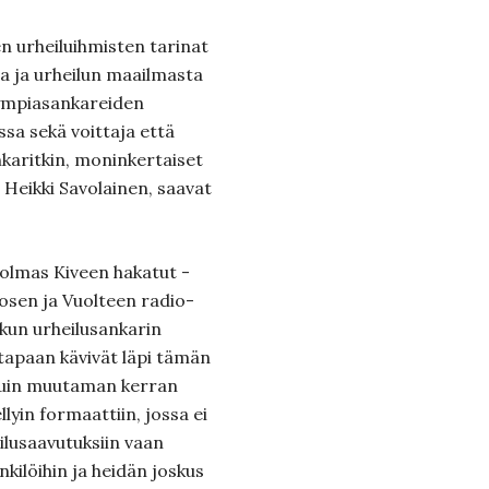
n urheiluihmisten tarinat
ia ja urheilun maailmasta
lympiasankareiden
ssa sekä voittaja että
nkaritkin, moninkertaiset
 Heikki Savolainen, saavat
 kolmas Kiveen hakatut -
rosen ja Vuolteen radio-
nkun urheilusankarin
tapaan kävivät läpi tämän
tuin muutaman kerran
lyin formaattiin, jossa ei
ailusaavutuksiin vaan
kilöihin ja heidän joskus