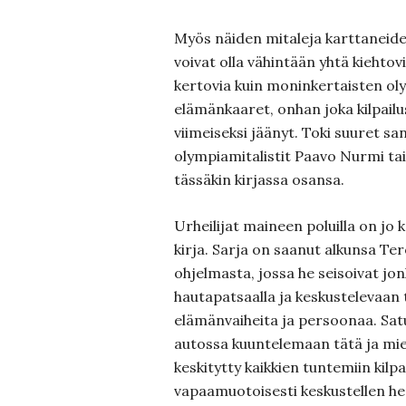
Myös näiden mitaleja karttaneide
voivat olla vähintään yhtä kiehtov
kertovia kuin moninkertaisten o
elämänkaaret, onhan joka kilpailu
viimeiseksi jäänyt. Toki suuret sa
olympiamitalistit Paavo Nurmi tai
tässäkin kirjassa osansa.
Urheilijat maineen poluilla on jo
kirja. Sarja on saanut alkunsa Te
ohjelmasta, jossa he seisoivat jo
hautapatsaalla ja keskustelevaan 
elämänvaiheita ja persoonaa. Sa
autossa kuuntelemaan tätä ja miel
keskitytty kaikkien tuntemiin kilp
vapaamuotoisesti keskustellen hen