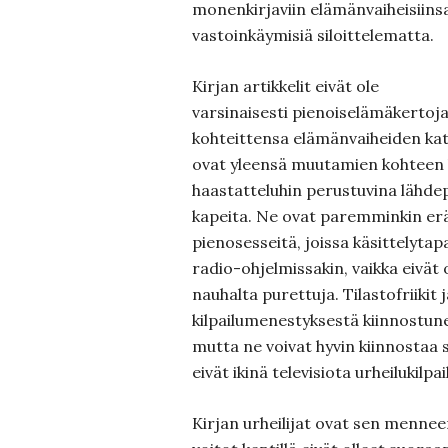
monenkirjaviin elämänvaiheisiinsa
vastoinkäymisiä siloittelematta.
Kirjan artikkelit eivät ole
varsinaisesti pienoiselämäkertoja, 
kohteittensa elämänvaiheiden ka
ovat yleensä muutamien kohteen l
haastatteluhin perustuvina lähdep
kapeita. Ne ovat paremminkin erä
pienosesseitä, joissa käsittelyta
radio-ohjelmissakin, vaikka eivät 
nauhalta purettuja. Tilastofriikit j
kilpailumenestyksestä kiinnostune
mutta ne voivat hyvin kiinnostaa se
eivät ikinä televisiota urheilukilpai
Kirjan urheilijat ovat sen menneen