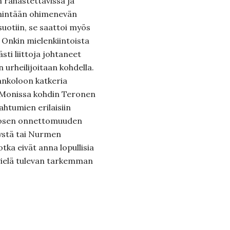
n rahastettavissa ja
enintään ohimenevän
 suotiin, se saattoi myös
. Onkin mielenkiintoista
ti liittoja johtaneet
 urheilijoitaan kohdella.
ankoloon katkeria
. Monissa kohdin Teronen
ahtumien erilaisiin
stosen onnettomuuden
lystä tai Nurmen
otka eivät anna lopullisia
 vielä tulevan tarkemman