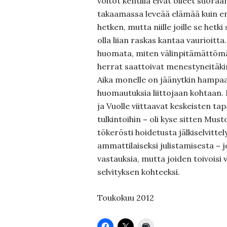
voitot kentillä eivät olleet suoraa
takaamassa leveää elämää kuin 
hetken, mutta niille joille se hetki
olla liian raskas kantaa vaurioitta
huomata, miten välinpitämättömäs
herrat saattoivat menestyneitäkin
Aika monelle on jäänytkin hampa
huomautuksia liittojaan kohtaan
ja Vuolle viittaavat keskeisten tap
tulkintoihin
–
oli kyse sitten Mu
tökerösti hoidetusta jälkiselvitte
ammattilaiseksi julistamisesta
–
j
vastauksia, mutta joiden toivoisi
selvityksen kohteeksi.
Toukokuu 2012