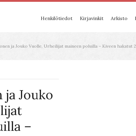
Henkilötiedot
Kirjavinkit
Arkisto
nen ja Jouko Vuolle, Urheilijat maineen poluilla – Kiveen hakatut 20
 ja Jouko
ijat
illa –