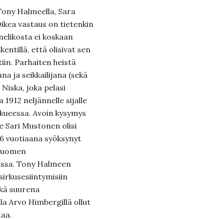
 Tony Halmeella, Sara
ikea vastaus on tietenkin
nelikosta ei koskaan
kentillä, että olisivat sen
in. Parhaiten heistä
na ja seikkailijana (sekä
Niska, joka pelasi
1912 neljännelle sijalle
kueessa. Avoin kysymys
le Sari Mustonen olisi
 16 vuotiaana syöksynyt
 Suomen
lassa. Tony Halmeen
sirkusesiintymisiin
ikä suurena
a Arvo Himbergillä ollut
taa.