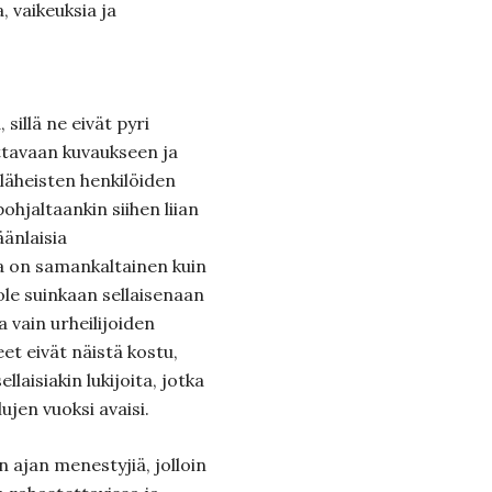
, vaikeuksia ja
sillä ne eivät pyri
ttavaan kuvaukseen ja
äheisten henkilöiden
ohjaltaankin siihen liian
änlaisia
pa on samankaltainen kuin
ole suinkaan sellaisenaan
a vain urheilijoiden
et eivät näistä kostu,
llaisiakin lukijoita, jotka
lujen vuoksi avaisi.
 ajan menestyjiä, jolloin