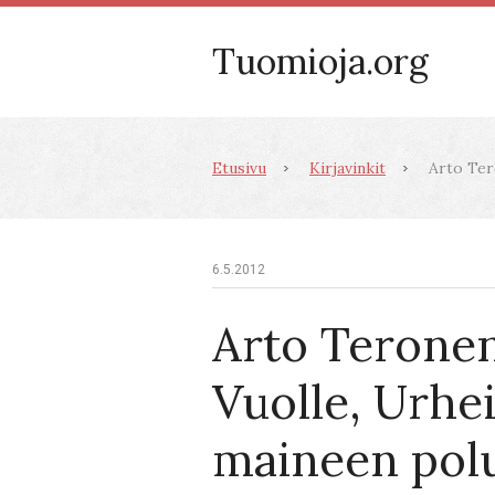
Tuomioja.org
Etusivu
Kirjavinkit
Arto Tero
6.5.2012
Arto Teronen
Vuolle, Urheil
maineen polu