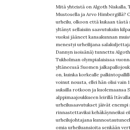
Mitä yhteistä on Algoth Niskalla,
Mustosella ja Arvo Himbergillä? O
urheilu, olkoon että kukaan tästä 
yltänyt sellaisiin saavutuksiin kilpa
vuoksi jääneet kansakunnan muisti
menestyi urheilijana salakuljettaja
Dannyn isoisänä) tunnettu Algoth 
Tukholman olympialaisissa vuonna 
yltäneessä Suomen jalkapallojouk
on, kuinka korkealle palkintopallil
voinut nousta, ellei hän olisi vain
suksilla rotkoon ja kuolemaansa
alppimaajoukkueen leirillä Itäval
urheilusaavutukset jäivät enempi 
rinnastettaviksi kehäkäynneiksi e
urheilujohtajana kunnostautuneell
omia urheiluansioita senkään ver