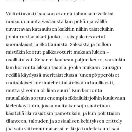
Valitettavasti Isacson ei anna tähän suurvallaksi
nousuun muuta vastausta kun pitkän ja välillä
uuvuttavan katsauksen kaikkiin niihin taisteluihin
joihin ruotsalaiset joukot
–
siis pakko-otetut
suomalaiset ja Skotlannista, Saksasta ja milloin
mistäkin kootut palkkasoturit mukaan lukien
–
osallistuivat. Sehän ei kauhean paljon kerro, varsinkin
kun kerronta liikkuu tasolla, jonka mukaan Danzigin
redillä käydyssä meritaistelussa ”unenpöpperöiset
ruotsalaiset merimiehet taistelivat urhoollisesti,
mutta ylivoima oli liian suuri”. Kun kerronta
muuallakin sortuu enempi seikkailukirjoihin kuuluvaan
kielenkäyttöön, jossa muita kansoja saatetaan
käsitellä liki rasistisin painotuksin, ja kun poliittisen
tilanteen, talouden ja sosiaalisen kehityksen erittely
jää vain viitteenomaiseksi, ei kirja todellakaan lisää