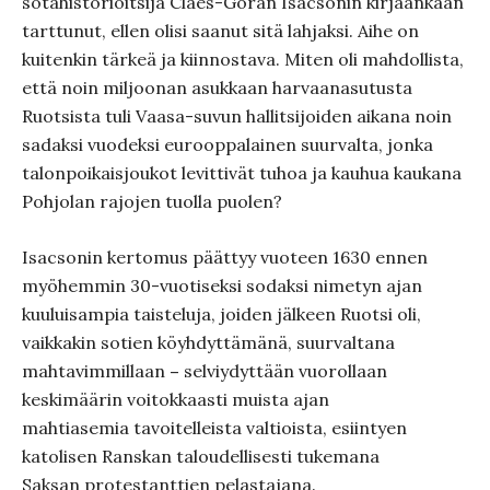
sotahistorioitsija Claes-Göran Isacsonin kirjaankaan
tarttunut, ellen olisi saanut sitä lahjaksi. Aihe on
kuitenkin tärkeä ja kiinnostava. Miten oli mahdollista,
että noin miljoonan asukkaan harvaanasutusta
Ruotsista tuli Vaasa-suvun hallitsijoiden aikana noin
sadaksi vuodeksi eurooppalainen suurvalta, jonka
talonpoikaisjoukot levittivät tuhoa ja kauhua kaukana
Pohjolan rajojen tuolla puolen?
Isacsonin kertomus päättyy vuoteen 1630 ennen
myöhemmin 30-vuotiseksi sodaksi nimetyn ajan
kuuluisampia taisteluja, joiden jälkeen Ruotsi oli,
vaikkakin sotien köyhdyttämänä, suurvaltana
mahtavimmillaan
–
selviydyttään vuorollaan
keskimäärin voitokkaasti muista ajan
mahtiasemia tavoitelleista valtioista, esiintyen
katolisen Ranskan taloudellisesti tukemana
Saksan protestanttien pelastajana.