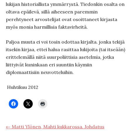
lukijan historiallista ymmärrystä. Tiedonkin osalta on
oltava epäilevä, sillä aiheeseen paremmin
perehtyneet arvostelijat ovat osoittaneet kirjasta
myös monia harmillisia faktavirheitä.
Paljoa muuta ei voi tosin odottaa kirjalta. jonka tekijä
itsekin kirjaa, ettei halua rasittaa lukijoita (tai itseään)
erittelemällä niitä suurpoliittisia asetelmia, jotka
liittyivät kuninkaan eri suuntiin käymiin
diplomaattisiin neuvotteluihin.
Huhtikuu 2012
← Matti Ylönen, Mahti kukkarossa. Johdatus