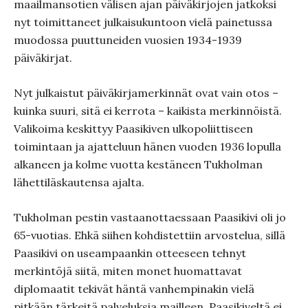
maailmansotien välisen ajan päiväkirjojen jatkoksi
nyt toimittaneet julkaisukuntoon vielä painetussa
muodossa puuttuneiden vuosien 1934-1939
päiväkirjat.
Nyt julkaistut päiväkirjamerkinnät ovat vain otos –
kuinka suuri, sitä ei kerrota – kaikista merkinnöistä.
Valikoima keskittyy Paasikiven ulkopoliittiseen
toimintaan ja ajatteluun hänen vuoden 1936 lopulla
alkaneen ja kolme vuotta kestäneen Tukholman
lähettiläskautensa ajalta.
Tukholman pestin vastaanottaessaan Paasikivi oli jo
65-vuotias. Ehkä siihen kohdistettiin arvostelua, sillä
Paasikivi on useampaankin otteeseen tehnyt
merkintöjä siitä, miten monet huomattavat
diplomaatit tekivät häntä vanhempinakin vielä
pitkään tärkeitä palveluksia mailleen. Paasikiveltä ei