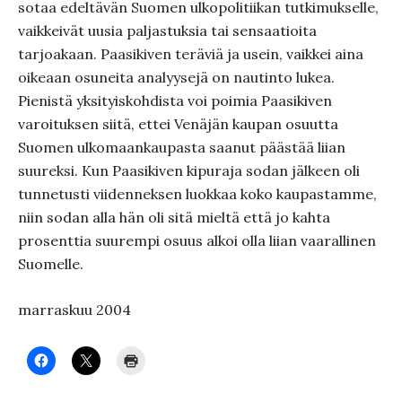
sotaa edeltävän Suomen ulkopolitiikan tutkimukselle,
vaikkeivät uusia paljastuksia tai sensaatioita
tarjoakaan. Paasikiven teräviä ja usein, vaikkei aina
oikeaan osuneita analyysejä on nautinto lukea.
Pienistä yksityiskohdista voi poimia Paasikiven
varoituksen siitä, ettei Venäjän kaupan osuutta
Suomen ulkomaankaupasta saanut päästää liian
suureksi. Kun Paasikiven kipuraja sodan jälkeen oli
tunnetusti viidenneksen luokkaa koko kaupastamme,
niin sodan alla hän oli sitä mieltä että jo kahta
prosenttia suurempi osuus alkoi olla liian vaarallinen
Suomelle.
marraskuu 2004