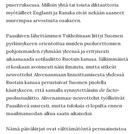
puserruksessa. Milloin yhtä tai toista diktaattoria
myötäilleet Englanti ja Ranska eivät nekään saaneet
suurempaa arvostusta osakseen.
Paasikiven lähettäminen Tukholmaan liittyi Suomen
pyrkimykseen orientoitua muiden puolueettomien
pohjoismaiden ryhmään yleensä ja erityisesti
aikaansaada sotilasliitto Ruotsin kanssa. Jälkimmäistä
ei koskaan avoimesti näin ilmaistu, mutta sitkeät
neuvottelut Ahvenanmaan linnoittamisesta yhdessä
Ruotsin kanssa perustuivat Suomen puolella
käsitykseen, että samalla synnytettäisiin
de facto
-
puolustusliitto. Ahvenanmaa-neuvottelut työllistivät
Paasikiveä suuresti, mutta tuloksia ei lopulta ennen
maailmansodan alkua saatu aikaiseksi.
Nämä päiväkirjat ovat välttämätöntä perusaineistoa