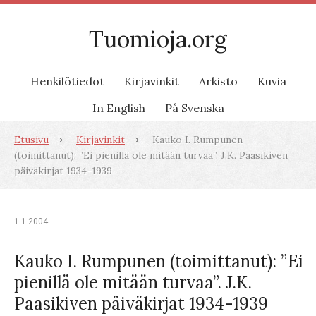
Tuomioja.org
Henkilötiedot
Kirjavinkit
Arkisto
Kuvia
In English
På Svenska
Etusivu
Kirjavinkit
Kauko I. Rumpunen
(toimittanut): ”Ei pienillä ole mitään turvaa”. J.K. Paasikiven
päiväkirjat 1934-1939
1.1.2004
Kauko I. Rumpunen (toimittanut): ”Ei
pienillä ole mitään turvaa”. J.K.
Paasikiven päiväkirjat 1934-1939