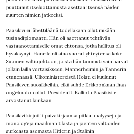
puuttunut itseluottamusta asettaa itsensä näiden
suurten nimien jatkeeksi.
Paasikivi ei lähettiläänä todellakaan ollut mikään
tusinadiplomaatti. Hän oli asettanut tehtävän
vastaanottamiselle omat ehtonsa, jotka hallitus oli
hyväksynyt. Hänellä oli aina suorat yhteytensä koko
Suomen valtiojohtoon, joista hän tunnusti vain harvat
jollain lailla vertaisikseen, Mannerheimin ja Tannerin
etunenässä. Ulkoministereistä Holsti ei kuulunut
Paasikiven suosikkeihin, eikä suhde Erkkoonkaan ihan
ongelmaton ollut. Presidentti Kalliota Paasikivi ei
arvostanut lainkaan.
Paasikivi kirjoitti päiväkirjaansa pitkiä analyyseja ja
monologeja maailman tilasta ja pienten valtioiden
surkeasta asemasta Hitlerin ja Stalinin