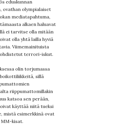
yös eduskunnan
a, ovathan olympialaiset
uokan mediatapahtuma,
ntämaasta alkaen haluavat
lä ei tarvitse olla mitään
ivat olla yhtä lailla hyviä
ttavia. Viimemainituista
ohdistetut terrori-iskut.
ksessa olin torjumassa
ikottiliikkeitä, sillä
iippumattomien
aalta riippumattomillakin
lisuus katsoa sen perään,
oivat käyttää niitä tueksi
le, mistä esimerkkinä ovat
n MM-kisat.