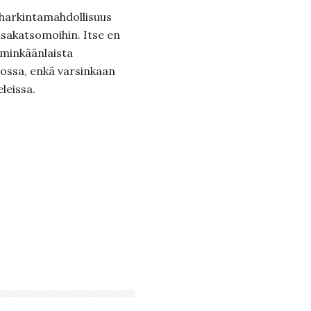
n harkintamahdollisuus
kisakatsomoihin. Itse en
 minkäänlaista
ossa, enkä varsinkaan
leissa.