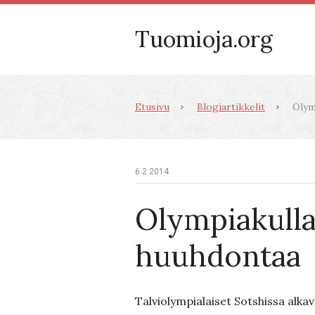
Tuomioja.org
Etusivu
Blogiartikkelit
Olym
6.2.2014
Olympiakull
huuhdontaa
Talviolympialaiset Sotshissa alkav