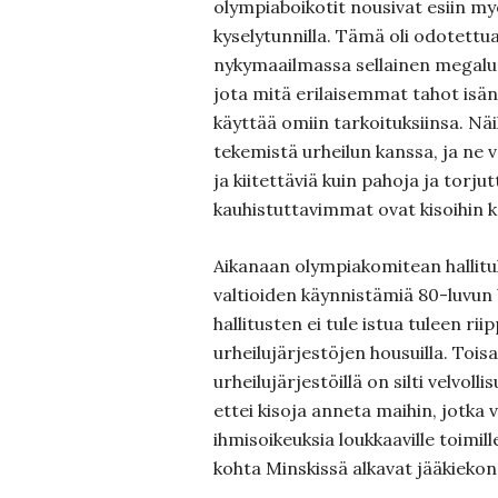
olympiaboikotit nousivat esiin m
kyselytunnilla. Tämä oli odotettu
nykymaailmassa sellainen megal
jota mitä erilaisemmat tahot isä
käyttää omiin tarkoituksiinsa. Näil
tekemistä urheilun kanssa, ja ne vo
ja kiitettäviä kuin pahoja ja torju
kauhistuttavimmat ovat kisoihin k
Aikanaan olympiakomitean hallitu
valtioiden käynnistämiä 80-luvun bo
hallitusten ei tule istua tuleen r
urheilujärjestöjen housuilla. Tois
urheilujärjestöillä on silti velvol
ettei kisoja anneta maihin, jotka v
ihmisoikeuksia loukkaaville toimil
kohta Minskissä alkavat jääkieko