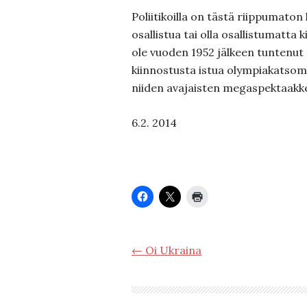
Poliitikoilla on tästä riippumato
osallistua tai olla osallistumatta 
ole vuoden 1952 jälkeen tuntenut
kiinnostusta istua olympiakatsom
niiden avajaisten megaspektaakke
6.2. 2014
← Oi Ukraina