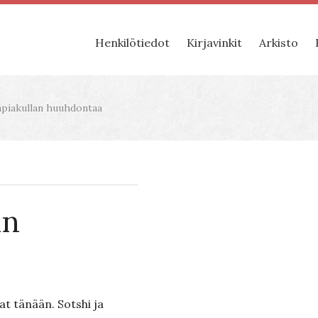
Henkilötiedot
Kirjavinkit
Arkisto
piakullan huuhdontaa
an
at tänään. Sotshi ja