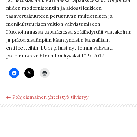
perustuslakiaan. Parhaassa tapauksessa se voi johtaa
niiden modernisointiin ja aidosti kaikkien
tasavertaisuuteen perustuvan multietnisen ja
monikulttuurisen valtion vahvistumiseen.
Huonoimmassa tapauksessa se kiihdyttää vastakohtia
ja pakoa sisäänpäin kääntyneisiin kansallisiin
entiteetteihin. EU:n pitäisi nyt toimia vahvasti
paremman vaihtoehdon hyväksi.10.9. 2012
← Pohjoismainen yhteistyö tiivistyy