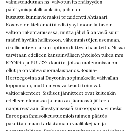
valmistaudutaan ns. valvotun itsenäisyyden
päättymisjuhlallisuuksiin, joihin on
kutsuttu kunniavieraaksi presidentti Ahtisaari.
Kosovo on kieltämättä edistynyt monella tavoin
valtion rakentamisessa, mutta jäljellä on vielä suuri
määrä hyvään hallintoon, vähemmistöjen asemaan,
rikollisuuteen ja korruptioon liittyviä haasteita. Niissä
tarvitaan edelleen kansainvälisen yhteisön tukea mm.
KFOR:in ja EULEX:n kautta, joissa molemmissa on
ollut ja on vahva suomalaispanos.Bosnia-
Hertzegovina sai Daytonin sopimuksella väkivallan
loppumaan, mutta myös vaikeasti toimivat
valtiorakenteet. Sisäiset jännitteet ovat kuitenkin
edelleen olemassa ja maa on jäämässä jälkeen
naapureistaan lähestymisessä Eurooppaan. Viimeksi
Euroopan ihmisoikeustuomioistuimen päätös
pakottaa maan tarkistamaan vaalilakejaan ja