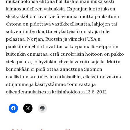
mukanaolonsa ehtona hallitushjelman mukaisesti
lainaosuudelleen vakuuksia. Espanjan luototuksen
yksityiskohdat ovat vielä avoimia, mutta pankkituen
ehtona on pidettävä vastikkeellisuutta, lahjojen tai
subventioiden kautta ei yksityisiä omistajia tule
pelastaa. Norjan, Ruotsin ja viimeksi USA:n
pankkituen ehdot ovat tässä käypä malli.Helppo on
kuitenkin ennustaa, että eurokriisin hoitoon on pakko
vielä palata, jo hyvinkin lyhyellä varoitusajalla. Mutta
kenenkään ei pidä ottaa annettuna Suomen
osallistumista tuleviin ratkaisuihin, elleivät ne vastaa
etujamme ja käsitystämme toimivasta ja
oikeudenmukaisesta kriisinhoidosta.13.6. 2012