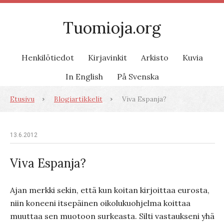
Tuomioja.org
Henkilötiedot
Kirjavinkit
Arkisto
Kuvia
In English
På Svenska
Etusivu
Blogiartikkelit
Viva Espanja?
13.6.2012
Viva Espanja?
Ajan merkki sekin, että kun koitan kirjoittaa eurosta,
niin koneeni itsepäinen oikolukuohjelma koittaa
muuttaa sen muotoon surkeasta. Silti vastaukseni yhä