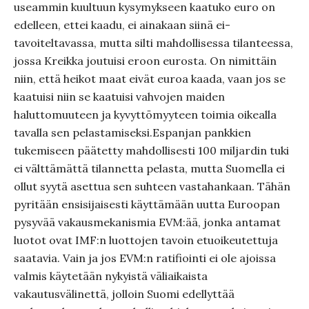
useammin kuultuun kysymykseen kaatuko euro on
edelleen, ettei kaadu, ei ainakaan siinä ei-
tavoiteltavassa, mutta silti mahdollisessa tilanteessa,
jossa Kreikka joutuisi eroon eurosta. On nimittäin
niin, että heikot maat eivät euroa kaada, vaan jos se
kaatuisi niin se kaatuisi vahvojen maiden
haluttomuuteen ja kyvyttömyyteen toimia oikealla
tavalla sen pelastamiseksi.Espanjan pankkien
tukemiseen päätetty mahdollisesti 100 miljardin tuki
ei välttämättä tilannetta pelasta, mutta Suomella ei
ollut syytä asettua sen suhteen vastahankaan. Tähän
pyritään ensisijaisesti käyttämään uutta Euroopan
pysyvää vakausmekanismia EVM:ää, jonka antamat
luotot ovat IMF:n luottojen tavoin etuoikeutettuja
saatavia. Vain ja jos EVM:n ratifiointi ei ole ajoissa
valmis käytetään nykyistä väliaikaista
vakautusvälinettä, jolloin Suomi edellyttää