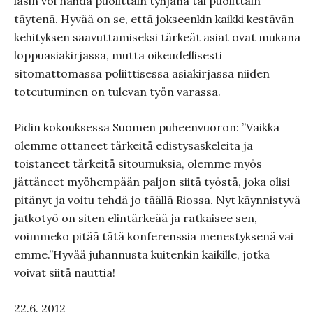
lasin voi nähdä puolittain tyhjänä tai puolittain
täytenä. Hyvää on se, että jokseenkin kaikki kestävän
kehityksen saavuttamiseksi tärkeät asiat ovat mukana
loppuasiakirjassa, mutta oikeudellisesti
sitomattomassa poliittisessa asiakirjassa niiden
toteutuminen on tulevan työn varassa.
Pidin kokouksessa Suomen puheenvuoron: ”Vaikka
olemme ottaneet tärkeitä edistysaskeleita ja
toistaneet tärkeitä sitoumuksia, olemme myös
jättäneet myöhempään paljon siitä työstä, joka olisi
pitänyt ja voitu tehdä jo täällä Riossa. Nyt käynnistyvä
jatkotyö on siten elintärkeää ja ratkaisee sen,
voimmeko pitää tätä konferenssia menestyksenä vai
emme.”Hyvää juhannusta kuitenkin kaikille, jotka
voivat siitä nauttia!
22.6. 2012