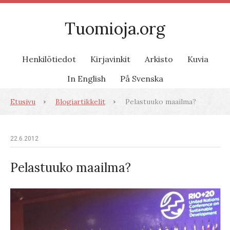
Tuomioja.org
Henkilötiedot
Kirjavinkit
Arkisto
Kuvia
In English
På Svenska
Etusivu
Blogiartikkelit
Pelastuuko maailma?
22.6.2012
Pelastuuko maailma?