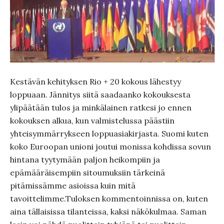
Kestävän kehityksen Rio + 20 kokous lähestyy
loppuaan. Jännitys siitä saadaanko kokouksesta
ylipäätään tulos ja minkälainen ratkesi jo ennen
kokouksen alkua, kun valmistelussa päästiin
yhteisymmärrykseen loppuasiakirjasta. Suomi kuten
koko Euroopan unioni joutui monissa kohdissa sovun
hintana tyytymään paljon heikompiin ja
epämääräisempiin sitoumuksiin tärkeinä
pitämissämme asioissa kuin mitä
tavoittelimme.Tuloksen kommentoinnissa on, kuten
aina tällaisissa tilanteissa, kaksi näkökulmaa. Saman