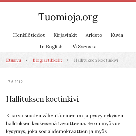
Tuomioja.org
Henkilötiedot
Kirjavinkit
Arkisto
Kuvia
In English
På Svenska
Etusivu
Blogiartikkelit
Hallituksen koetinkivi
17.6.2012
Hallituksen koetinkivi
Eriarvoisuuden vähentäminen on ja pysyy nykyisen
hallituksen keskeisenä tavoitteena. Se on myös se
kysymys, joka sosialidemokraattien ja myös