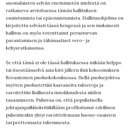
suomalaisten selvän enemmistön mielestä on
ratkaiseva arvioitaessa tämän hallituksen
onnistumista tai epäonnistumista. Hallitusohjelma on
kirjoitettu selvästi tässä hengessä ja sen mukaisesti
hallitus on myös toteuttanut perusturvan
parantamisen ja tähänastiset vero- ja
kehysratkaisunsa.
Se että tämä ei ole tässä hallituksessa mikään helppo
tai itsestäänselvä asia kävi jälleen ilmi kokoomuksen
Rovaniemen puoluekokouksessa. Siellä puoluejohtoa
myöten puolustettiin kasvaneita tuloeroja ja
varoitettiin liiallisesta innokkuudesta niiden
tasaamiseen. Puhuvaa on, että populistisella
johtajanpalkkiokritiikillääm profiloitunut edellinen
puhemieskin yhtyi varoittelemaan huono-osaisten
tarpeettomasta tukemisesta.